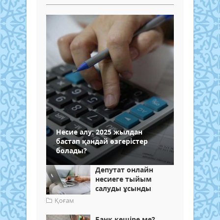
Несие алу: 2025 жылдан
бастап қандай өзгерістер
болады?
Депутат онлайн
несиеге тыйым
салуды ұсынды
Қоғам
Банк кешіре ме?