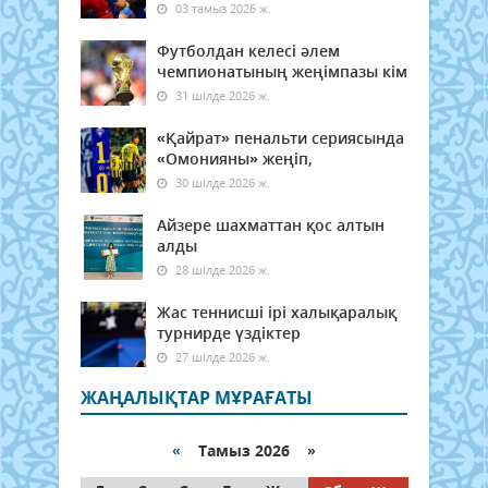
03 тамыз 2026 ж.
Футболдан келесі әлем
чемпионатының жеңімпазы кім
31 шілде 2026 ж.
«Қайрат» пенальти сериясында
«Омонияны» жеңіп,
30 шілде 2026 ж.
Айзере шахматтан қос алтын
алды
28 шілде 2026 ж.
Жас теннисші ірі халықаралық
турнирде үздіктер
27 шілде 2026 ж.
ЖАҢАЛЫҚТАР МҰРАҒАТЫ
«
Тамыз 2026 »