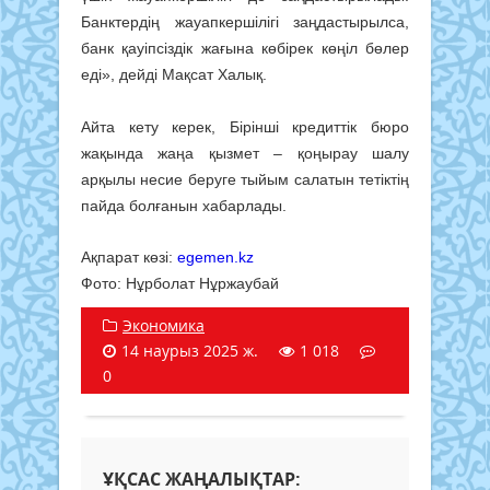
Банктердің жауапкершілігі заңдас­тырылса,
банк қауіпсіздік жағына көбірек көңіл бөлер
еді», дейді Мақсат Халық.
Айта кету керек, Бірінші кредиттік бюро
жақын­да жаңа қызмет – қоңырау шалу
арқылы несие беруге тыйым салатын тетіктің
пайда болғанын хабарлады.
Ақпарат көзі:
egemen.kz
Фото: Нұрболат Нұржаубай
Экономика
14 наурыз 2025 ж.
1 018
0
ҰҚСАС ЖАҢАЛЫҚТАР: