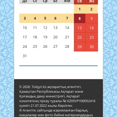
Дс
Сс
Ср
Бс
Жм
Сб
Жс
1
2
3
4
5
6
7
8
9
10
11
12
13
14
15
16
17
18
19
20
21
22
23
24
25
26
27
28
29
30
31
© 2026. Tolqyn.kz ақпараттық агенттігі.
Қазақстан Республикасы Ақпарат және
Қоғамдық даму министрлігі, Ақпарат
комитетінің тіркеу туралы № KZ05VPY00052416
куәлігі 21.07.2022 жылы берілген.
® Агенттік сайтында жарияланған барлық
мақалалар мен фото-бейне материалдардың