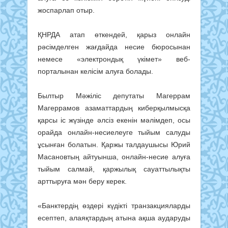
жоспарлап отыр.
ҚНРДА атап өткендей, қарыз онлайн
рәсімделген жағдайда несие бюросынан
немесе «электрондық үкімет» веб-
порталынан келісім алуға болады.
Былтыр Мәжіліс депутаты Магеррам
Магеррамов азаматтардың киберқылмысқа
қарсы іс жүзінде әлсіз екенін мәлімдеп, осы
орайда онлайн-несие­леуге тыйым салуды
ұсынған болатын. Қаржы тал­даушысы Юрий
Масановтың айтуынша, онлайн-­несие алуға
тыйым салмай, қаржылық сауатты­лықты
арттыруға мән беру керек.
«Банктердің өздері күдікті транзакцияларды
есептеп, алаяқтардың атына ақша аударуды