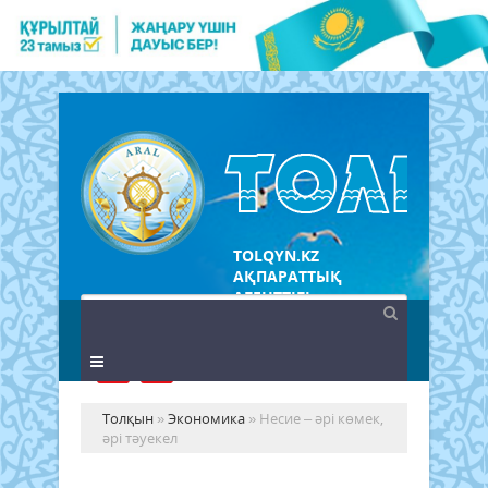
TOLQYN.KZ
АҚПАРАТТЫҚ
АГЕНТТІГІ
Толқын
»
Экономика
» Несие – әрі көмек,
әрі тәуекел