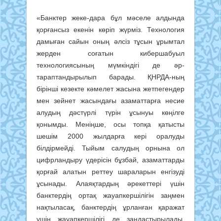
«Банктер жеке-дара бұл мәселе алдында
қорған­сыз екенін көріп жүрміз. Технология
дамыған сайын оның әлсіз тұсын ұрымтал
жерден соғатын кибершабуыл
технологиясының мүмкіндігі де әр­
тараптандырылып барады. ҚНРДА-ның
бірінші кезекте кәмелет жасына жетпегендер
мен зейнет жасындағы азаматтарға несие
алудың дәстүрлі түрін ұсынуы көңілге
қонымды. Меніңше, осы топқа қатысты
шешім 2000 жылдарға кері оралуды
білдірмейді. Тыйым салудың орнына ол
цифр­ландыру үдерісін бұзбай, азаматтарды
қорғай алатын реттеу шараларын енгізуді
ұсынады. Алаяқтардың әрекеттері үшін
банктердің ортақ жауапкершілігін заңмен
нақтыласақ, банктердің ұрланған қаражат
үшін жауапкершілігі де заң­дас­тырылады.