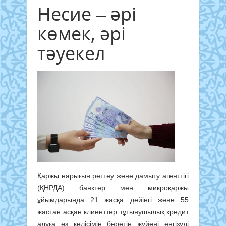
Несие – әрі
көмек, әрі
тәуекел
Қаржы нарығын реттеу және дамыту агенттігі
(ҚНРДА) банктер мен микро­қаржы
ұйымдарында 21 жасқа дейінгі және 55
жастан асқан клиенттер тұтынушылық кредит
алуға өз келісімін беретін жүйені енгізуді