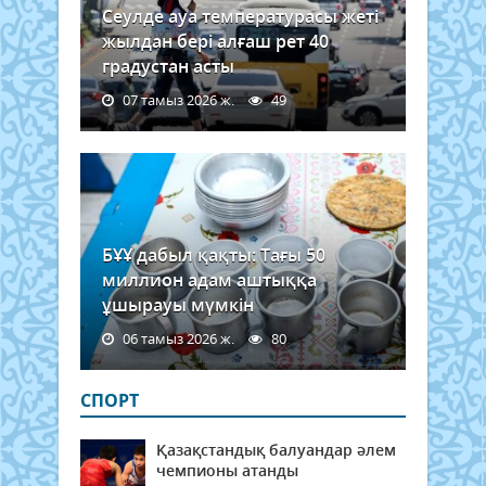
Сеулде ауа температурасы жеті
жылдан бері алғаш рет 40
градустан асты
07 тамыз 2026 ж.
49
БҰҰ дабыл қақты: Тағы 50
миллион адам аштыққа
ұшырауы мүмкін
06 тамыз 2026 ж.
80
СПОРТ
Қазақстандық балуандар әлем
чемпионы атанды