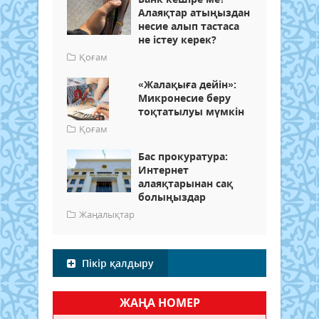
Алаяқтар атыңыздан
несие алып тастаса
не істеу керек?
Қоғам
«Жалақыға дейін»:
Микронесие беру
тоқтатылуы мүмкін
Қоғам
Бас прокуратура:
Интернет
алаяқтарынан сақ
болыңыздар
Жаңалықтар
Пікір қалдыру
ЖАҢА НОМЕР