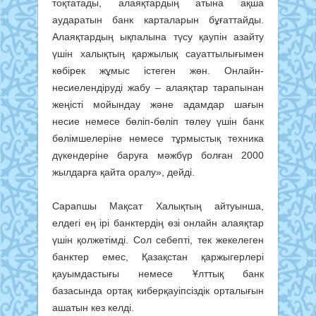
тоқтатады, алаяқтардың атына ақша
аударатын банк карталарын бұғаттайды.
Алаяқтардың ықпалы­на түсу қаупін азайту
үшін халықтың қаржы­лық сауаттылығымен
көбірек жұмыс істеген жөн. Онлайн-
несиелендіруді жабу – алаяқтар тарапынан
жеңісті мойындау және адамдар шағын
несие немесе бөліп-бөліп төлеу үшін банк
бөлімшелеріне немесе тұрмыстық техника
дүкендеріне баруға мәжбүр болған 2000
жылдарға қайта оралу», дейді.
Сарапшы Мақсат Халықтың айтуынша,
елдегі ең ірі банктердің өзі онлайн алаяқтар
үшін қолжетімді. Сол себепті, тек жекелеген
банктер емес, Қазақстан қаржыгерлері
қауымдастығы немесе Ұлттық банк
базасында ортақ киберқауіпсіздік орталығын
ашатын кез келді.