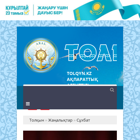
TOLQYN.KZ
АҚПАРАТТЫҚ
АГЕНТТІГІ
Толқын
»
Жаңалықтар
»
Сұхбат
Да