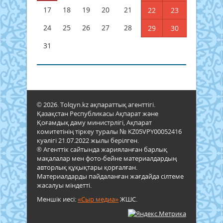
17
18
19
20
21
22
23
24
25
26
27
28
29
30
31
© 2026. Tolqyn.kz ақпараттық агенттігі.
Қазақстан Республикасы Ақпарат және
Қоғамдық даму министрлігі, Ақпарат
комитетінің тіркеу туралы № KZ05VPY00052416
куәлігі 21.07.2022 жылы берілген.
® Агенттік сайтында жарияланған барлық
мақалалар мен фото-бейне материалдардың
авторлық құқықтары қорғалған.
Материалдарды пайдаланған жағдайда сілтеме
жасалуы міндетті.
Меншік иесі:
«Сыр медиа»
ЖШС.