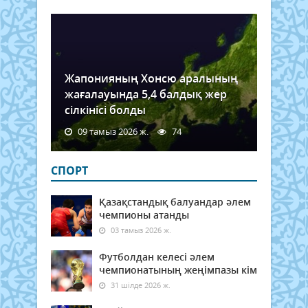
емес
Осы
бағы
жұм
мен
өзект
Жапонияның Хонсю аралының
жағалауында 5,4 балдық жер
сілкінісі болды
09 тамыз 2026 ж.
74
СПОРТ
Қазақстандық балуандар әлем
чемпионы атанды
03 тамыз 2026 ж.
Футболдан келесі әлем
чемпионатының жеңімпазы кім
31 шілде 2026 ж.