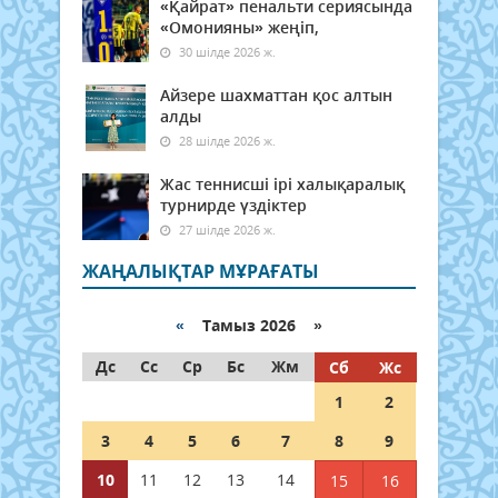
«Қайрат» пенальти сериясында
«Омонияны» жеңіп,
30 шілде 2026 ж.
Айзере шахматтан қос алтын
алды
28 шілде 2026 ж.
Жас теннисші ірі халықаралық
турнирде үздіктер
27 шілде 2026 ж.
ЖАҢАЛЫҚТАР МҰРАҒАТЫ
«
Тамыз 2026 »
Дс
Сс
Ср
Бс
Жм
Сб
Жс
1
2
3
4
5
6
7
8
9
10
11
12
13
14
15
16