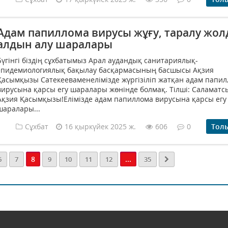
Адам папиллома вирусы жұғу, таралу жол
алдын алу шаралары
Бүгінгі біздің сұхбатымыз Арал аудандық санитариялық-
эпидемиологиялық бақылау басқармасының басшысы Ақзия
Қасымқызы Сатекееваменелімізде жүргізіліп жатқан адам папи
вирусына қарсы егу шаралары жөнінде болмақ. Тілші: Саламатс
Ақзия Қасымқызы!Елімізде адам папиллома вирусына қарсы егу
шаралары...
Сұхбат
16 қыркүйек 2025 ж.
606
0
Тол
8
...
6
7
9
10
11
12
35