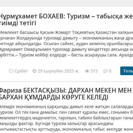
Нұрмұхамет БОХАЕВ: Туризм – табысқа же
тиімді тетігі
Мемлекет басшысы Қасым-Жомарт Тоқаевтың Қазақстан халқын
арнаған Жолдауында туризмді дамыту – экономиканың жаңа дра
ретінде айқындалды. Осыған сәйкес, аудан әкімінің орынбасары
Нұрмұхамет Омарұлымен туризмді дамыту міндеттері аясында ә
өрбіттік.– Туризм кейбір елдерде – басты асыраушы сала. Аралды
Сұхбат
29 қыркүйек 2025 ж.
573
0
Тол
Фариза БЕКТАСҚЫЗЫ: ДАРХАН МЕКЕН МЕН
БАРХАН ҚҰМДАРДЫ КӨРУГЕ КЕЛЕДІ
Әлемдік экономиканың қарқынды дамып келе жатқан салалардың
туризм. Ол тек ғана демалыс пен саяхат құралы емес, сонымен б
мемлекеттердің мәдениетін, тарихын, табиғи байлықтарын тан
маңызды фактор. Бүгінде туризм халықтар арасындағы
ынтымақтастықты арттыруда, экономикалық табыс әкелуде және 