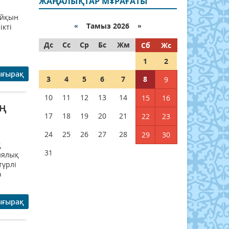
ЖАҢАЛЫҚТАР МҰРАҒАТЫ
айқын
«
Тамыз 2026 »
кті
Дс
Сс
Ср
Бс
Жм
Сб
Жс
1
2
ығырақ
3
4
5
6
7
8
9
10
11
12
13
14
15
16
ың
17
18
19
20
21
22
23
24
25
26
27
28
29
30
қ
31
иялық
түрлі
р
ығырақ