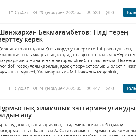
Сұхбат
29 қыркүйек 2025 ж.
523
0
Тол
Шанжархан Бекмағамбетов: Тілді терең
зерттеу керек
Қорқыт ата атындағы Қызылорда университетінің оқытушысы,
филология ғылымдарының кандидаты, доцент, ғалым, «Жүректег
жазулар» жыр жинағының авторы. «Бейбітшілік əлемі» (Планета
Worldof Pease) Халықаралық Қазақ творчестволық Бірлестігі ж
одағының мүшесі, Халықаралық «М.Шолохов» медалінің...
Сұхбат
24 қыркүйек 2025 ж.
447
0
Тол
Тұрмыстық химиялық заттармен улануд
алдын алу
Арал аудандық санитариялық-эпидемиологиялық бақылау
басқармасының басшысы А. Сатекеевамен тұрмыстық химиял