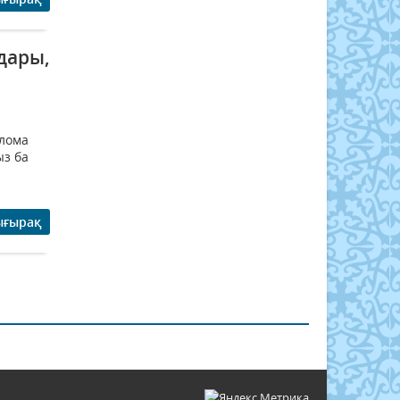
дары,
ллома
ыз ба
ығырақ