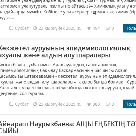
заттармен уланудың алдын алу туралы сұхбат– Тұрмыстық хими
заттармен уланутуралы жалпы не айтасыз?– Химиялық улану әр
жағдайларда мүмкін. Көбінесе улы әсерлер тұрмыстық химия (кі
ууға,...
Сұхбат
23 қыркүйек 2025 ж.
494
0
Тол
Көкжөтел ауруының эпидемиологиялық
ахуалы және алдын алу шаралары
Бүгінгі біздің сұхбатымыз Арал аудандық санитариялық-
эпидемиологиялық бақылау басқармасының басшысы Ақзия
Қасымқызы Сатекеевамен «Көкжөтел ауруының эпидемиология
ахуалы және алдын алу шаралары» тақырыбында болмақ . Сұра
Жалпы үстіміздегі жылдың шілдеайында көкжөтел ауруы қандай
деңгейде, сол туралы...
Сұхбат
23 қыркүйек 2025 ж.
383
0
Тол
Айнараш Наурызбаева: АЩЫ ЕҢБЕКТІҢ ТӘ
СЫЙЫ