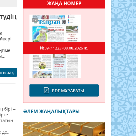
ЖАҢА НОМЕР
тудің
а
йвері
№59 (11223)
08.08.2026 ж.
ңгіме
...
ығырақ
PDF МҰРАҒАТЫ
 бірі –
ӘЛЕМ ЖАҢАЛЫҚТАРЫ
ірге
ытатын
де...