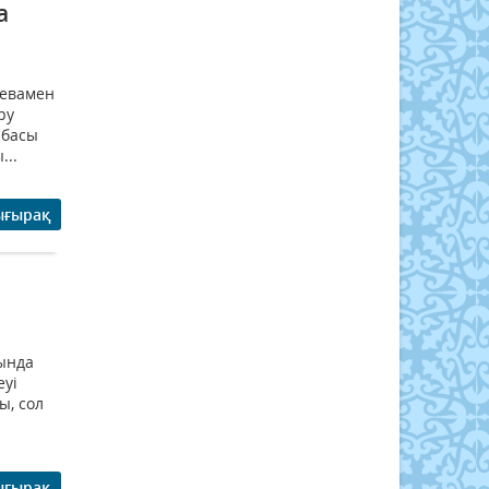
а
еевамен
ру
збасы
...
ығырақ
ында
еуі
ы, сол
ығырақ