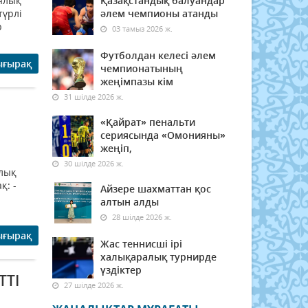
ялық
Қазақстандық балуандар
түрлі
әлем чемпионы атанды
р
03 тамыз 2026 ж.
Футболдан келесі әлем
ығырақ
чемпионатының
жеңімпазы кім
31 шілде 2026 ж.
«Қайрат» пенальти
сериясында «Омонияны»
жеңіп,
30 шілде 2026 ж.
лық
қ: -
Айзере шахматтан қос
алтын алды
28 шілде 2026 ж.
ығырақ
Жас теннисші ірі
халықаралық турнирде
үздіктер
ТТІ
27 шілде 2026 ж.