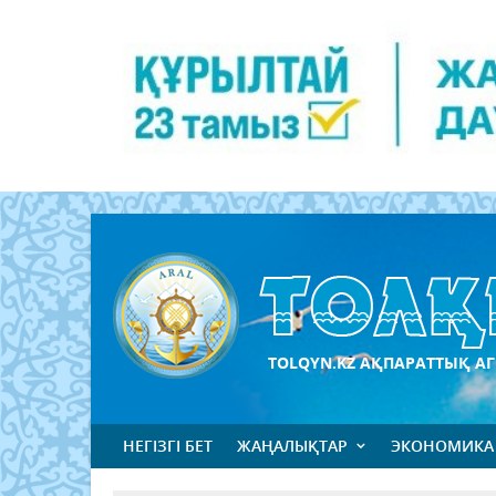
TOLQYN.KZ АҚПАРАТТЫҚ АГ
НЕГІЗГІ БЕТ
ЖАҢАЛЫҚТАР
ЭКОНОМИКА