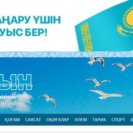
ЕНТТІГІ
ҚОҒАМ
САЯСАТ
ОҚИҒАЛАР
ӘЛЕМ
ТАРИХ
СПОРТ