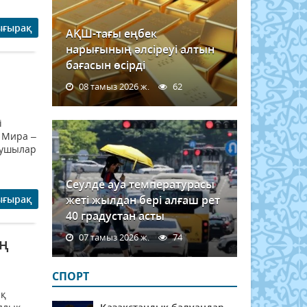
ығырақ
АҚШ-тағы еңбек
нарығының әлсіреуі алтын
бағасын өсірді
08 тамыз 2026 ж.
62
і
 Мира –
азушылар
Сеулде ауа температурасы
ығырақ
жеті жылдан бері алғаш рет
40 градустан асты
07 тамыз 2026 ж.
74
ың
СПОРТ
ық