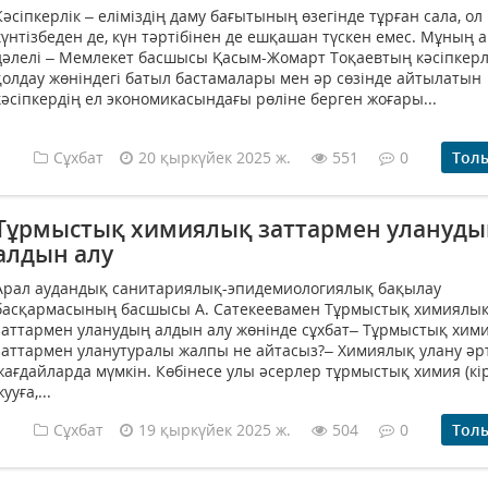
Кәсіпкерлік – еліміздің даму бағытының өзегінде тұрған сала, ол
күнтізбеден де, күн тәртібінен де ешқашан түскен емес. Мұның 
дәлелі – Мемлекет басшысы Қасым-Жомарт Тоқаевтың кәсіпкерлі
қолдау жөніндегі батыл бастамалары мен әр сөзінде айтылатын
кәсіпкердің ел экономикасындағы рөліне берген жоғары...
Сұхбат
20 қыркүйек 2025 ж.
551
0
Тол
Тұрмыстық химиялық заттармен улануд
алдын алу
Арал аудандық санитариялық-эпидемиологиялық бақылау
басқармасының басшысы А. Сатекеевамен Тұрмыстық химиялы
заттармен уланудың алдын алу жөнінде сұхбат– Тұрмыстық хим
заттармен уланутуралы жалпы не айтасыз?– Химиялық улану әр
жағдайларда мүмкін. Көбінесе улы әсерлер тұрмыстық химия (кі
ууға,...
Сұхбат
19 қыркүйек 2025 ж.
504
0
Тол