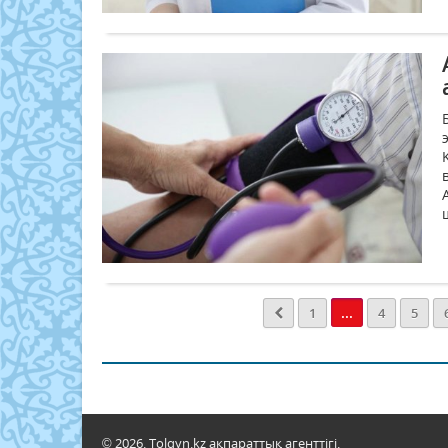
...
1
4
5
© 2026. Tolqyn.kz ақпараттық агенттігі.