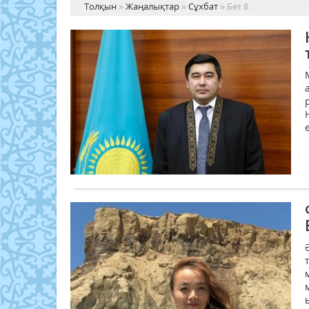
Толқын
»
Жаңалықтар
»
Сұхбат
» Бет 8