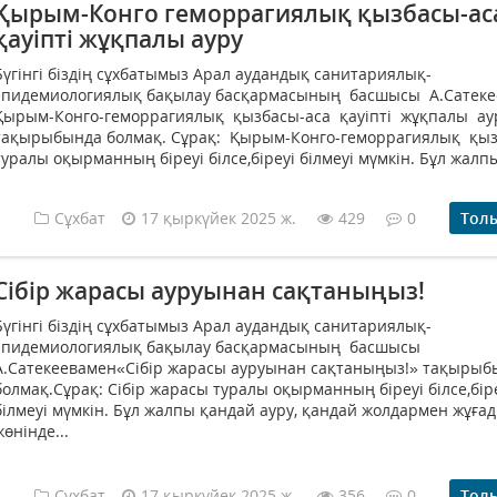
Қырым-Конго геморрагиялық қызбасы-ас
қауіпті жұқпалы ауру
Бүгінгі біздің сұхбатымыз Арал аудандық санитариялық-
эпидемиологиялық бақылау басқармасының басшысы А.Сатек
Қырым-Конго-геморрагиялық қызбасы-аса қауіпті жұқпалы ау
тақырыбында болмақ. Сұрақ: Қырым-Конго-геморрагиялық қы
туралы оқырманның біреуі білсе,біреуі білмеуі мүмкін. Бұл жалпы
Сұхбат
17 қыркүйек 2025 ж.
429
0
Тол
Сібір жарасы ауруынан сақтаныңыз!
Бүгінгі біздің сұхбатымыз Арал аудандық санитариялық-
эпидемиологиялық бақылау басқармасының басшысы
А.Сатекеевамен«Сібір жарасы ауруынан сақтаныңыз!» тақырыб
болмақ.Сұрақ: Сібір жарасы туралы оқырманның біреуі білсе,бір
білмеуі мүмкін. Бұл жалпы қандай ауру, қандай жолдармен жұғад
жөнінде...
Сұхбат
17 қыркүйек 2025 ж.
356
0
Тол