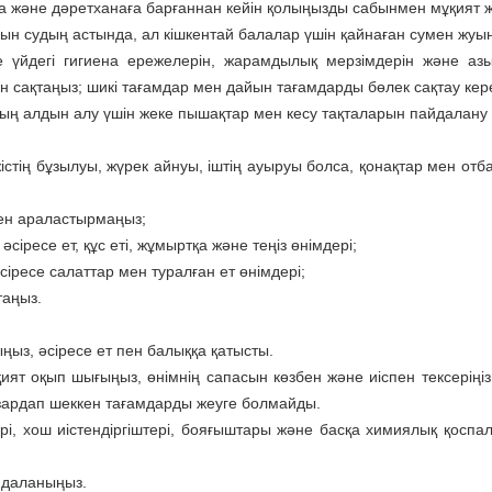
да және дәретханаға барғаннан кейін қолыңызды сабынмен мұқият 
 ағын судың астында, ал кішкентай балалар үшін қайнаған сумен жуы
үйдегі гигиена ережелерін, жарамдылық мерзімдерін және азық-
н сақтаңыз; шикі тағамдар мен дайын тағамдарды бөлек сақтау кер
ың алдын алу үшін жеке пышақтар мен кесу тақталарын пайдалану 
нәжістің бұзылуы, жүрек айнуы, іштің ауыруы болса, қонақтар мен от
мен араластырмаңыз;
сіресе ет, құс еті, жұмыртқа және теңіз өнімдері;
сіресе салаттар мен туралған ет өнімдері;
таңыз.
ңыз, әсіресе ет пен балыққа қатысты.
ят оқып шығыңыз, өнімнің сапасын көзбен және иіспен тексеріңіз.
 зардап шеккен тағамдарды жеуге болмайды.
рі, хош иістендіргіштері, бояғыштары және басқа химиялық қоспа
айдаланыңыз.