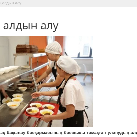
ң алдын алу
 алдын алу
лық бақылау басқармасының басшысы
тамақтан уланудың ал