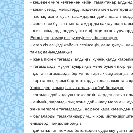
- көшеден үйге келгеннен кейін, тамақтанар алдын
- көкөністерді, жемістерді, жидектер мен шөптерді
- ыстық және суық тағамдарды дайындаған кезде 
әсіресе тез бұзылатын тағамдарды сақтау шарттары
- шикі өнімдерді өңдеу үшін инфекциялық аурулард
Екіншіден, тамақ пісіру қауіпсіздігін сақтаңыз:
- егер сіз өзіңізді жайсыз сезінсеңіз, дене қызуы, 
тамақ дайындамаңыз;
- жаңа піскен тағамды алдыңғы күннің қалдықтары
- тағамдарды мұқият қуырыңыз және бумен пісіріңіз, ә
- қалған тағамдарды бір күннен артық сақтамаңыз, ә
- торттарды, кремі бар торттарды тоңазытқышта сақ
Үшіншіден, тамақ сатып алғанда абай болыңыз:
- тағамды дайындауды тексеретін жерден сатып алы
- өнімнің жарамдылық және дайындау мерзімін мұқи
және көгерген тағамдарды, әсіресе қара көгеруден
- балаларды тамақтандыру үшін хош иістендіргіште
өнімдерді пайдаланбаңыз;
- қайнатылған немесе бөтелкедегі суды ішу үшін п