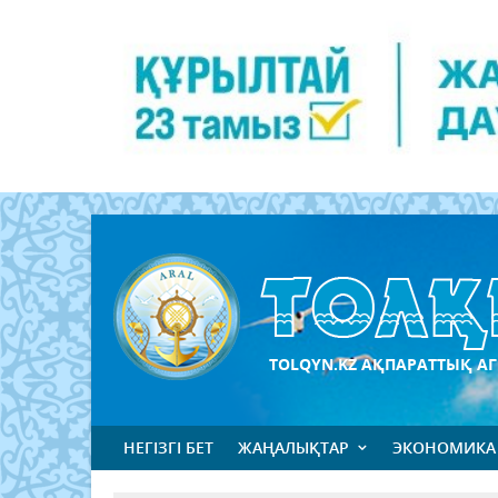
TOLQYN.KZ АҚПАРАТТЫҚ АГ
НЕГІЗГІ БЕТ
ЖАҢАЛЫҚТАР
ЭКОНОМИКА