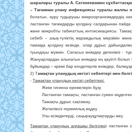
шаралары туралы
А. Сатекеевамен
сұхбаттасқан
– Тағамнан улану инфекциясы туралы жалпы н
болатын, ауру тудырушы микроорганизмдердің не
ластанған тағамдарды қолдану салдарынан пайда 
және микробты табиғаттың интоксикациясы. Тамақт
себебі – азық-түліктің жарамдылық мерзімін жән
тамаққа қолдану кезінде, олар дұрыс дайындалм
туындауы мүмкін. Сапасыз өнімдер дегеніміз - т
Жануарлардан алынатын өнімдер ең қауіпті болып т
бұйымдар – кремі бар кондитерлік өнімдер, балмұзд
2) Т
амақтан уланудың негізгі себептері мен бел
-
Тамақтан уланудың негізгі себептері:
Жеке гигиена ережелерін бұзу.
Ластанған тамақты, ластанған сумен өңделге
Тамақты дұрыс сақтамау.
Жеткіліксіз термиялық өңдеу .
Улы өсімдіктерді, саңырауқұлақтарды жеу.
Тамақтан уланудың алғашқы белгілер
і ластанған 