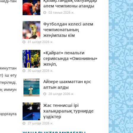
Қазақстандық балуандар
неді-тән
әлем чемпионы атанды
03 тамыз 2026 ж.
Футболдан келесі әлем
чемпионатының
жеңімпазы кім
31 шілде 2026 ж.
«Қайрат» пенальти
сериясында «Омонияны»
жеңіп,
минуттан
30 шілде 2026 ж.
т) іш өту
Айзере шахматтан қос
еріледі,
алтын алды
ың иммун
28 шілде 2026 ж.
Жас теннисші ірі
халықаралық турнирде
қорғауға
үздіктер
27 шілде 2026 ж.