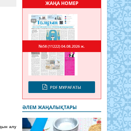
ЖАҢА НОМЕР
№58 (11222)
04.08.2026 ж.
PDF МҰРАҒАТЫ
ӘЛЕМ ЖАҢАЛЫҚТАРЫ
дын алу