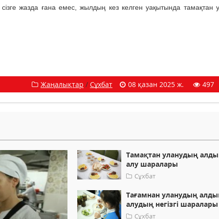
ізге жазда ғана емес, жылдың кез келген уақытында тамақтан 
Жаңалықтар
/
Сұхбат
08 қазан 2025 ж.
497
Тамақтан уланудың алды
алу шаралары
Сұхбат
Тағамнан уланудың алды
алудың негізгі шаралары
Сұхбат