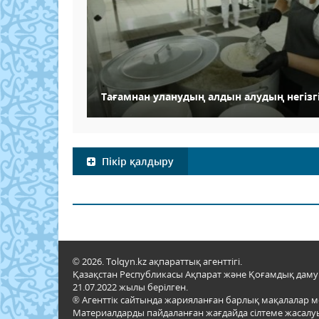
Тағамнан уланудың алдын алудың негіз
Пікір қалдыру
© 2026. Tolqyn.kz ақпараттық агенттігі.
Қазақстан Республикасы Ақпарат және Қоғамдық даму м
21.07.2022 жылы берілген.
® Агенттік сайтында жарияланған барлық мақалалар 
Материалдарды пайдаланған жағдайда сілтеме жасалуы