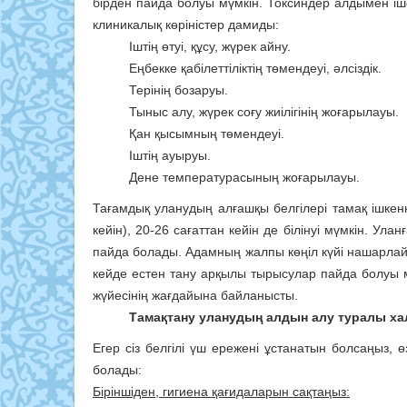
бірден пайда болуы мүмкін. Токсиндер алдымен іше
клиникалық көріністер дамиды:
Іштің өтуі, құсу, жүрек айну.
Еңбекке қабілеттіліктің төмендеуі, әлсіздік.
Терінің бозаруы.
Тыныс алу, жүрек соғу жиілігінің жоғарылауы.
Қан қысымның төмендеуі.
Іштің ауыруы.
Дене температурасының жоғарылауы.
Тағамдық уланудың алғашқы белгілері тамақ ішкенн
кейін), 20-26 сағаттан кейін де білінуі мүмкін. Улан
пайда болады. Адамның жалпы көңіл күйі нашарлайд
кейде естен тану арқылы тырысулар пайда болуы м
жүйесінің жағдайына байланысты.
Тамақтану уланудың алдын алу туралы х
Егер сіз белгілі үш ережені ұстанатын болсаңыз, 
болады:
Біріншіден, гигиена қағидаларын сақтаңыз: