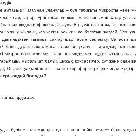
 едік.
е айтасыз?
Тағамнан уланулар – бұл табиғаты микробты және м
месе олардың әр түрлі токсиндерімен және сонымен қатар улы з
болатын жедел инфекциялық ауру. Ең қауіптісі тағамдық токсико
ан улану жылдың кез келген уақытында болатын жағдай. Уланудың
е дайындалған тағамды сақтау шарттарын сақтамау. Сапасыз азық
ай және дұрыс сақталмаса тағамнан улану – тағамдық токсико
үрлі микроорганизмдермен және токсиндермен жұқтырылған азық-т
абылады, мысалы,ет, балық, шұжық, консервілер, сүт және одан ж
ақ. Әсіресе уақталған ет — паштеттер, фарш, іркілдек оңай жұқты
гілері қандай болады?
н тағамдарды жеу.
суды, бүлінген тағамдарды тұтынғаннан кейін немесе біраз уақытт