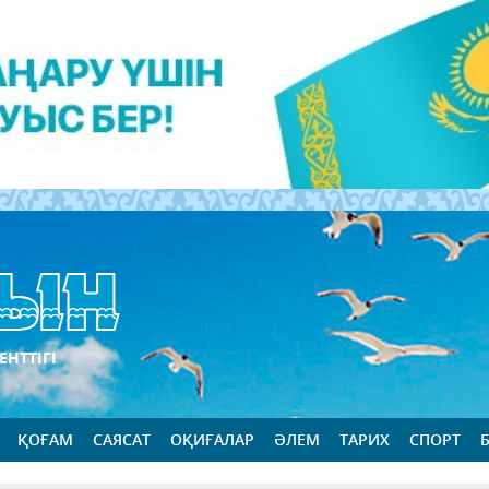
ЕНТТІГІ
ҚОҒАМ
САЯСАТ
ОҚИҒАЛАР
ӘЛЕМ
ТАРИХ
СПОРТ