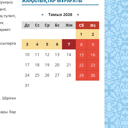
ЖАҢАЛЫҚТАР МҰРАҒАТЫ
жуыңыз;
ңыз;
«
Тамыз 2026 »
түлікті,
ек;
Дс
Сс
Ср
Бс
Жм
Сб
Жс
қажет.
1
2
басыларға
3
4
5
6
7
8
9
10
11
12
13
14
15
16
17
18
19
20
21
22
23
24
25
26
27
28
29
30
31
 Шіріген
лары бар