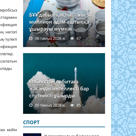
икробсыз
БҰҰ дабыл қақты: Тағы 50
аттармен
миллион адам аштыққа
инфекция
ұшырауы мүмкін
 негізгі
06 тамыз 2026 ж.
67
-түлікті
инфекция
үліктер.
асалатын
рылады.
Өзбекстан орбитаға
жасанды интеллекті бар
спутникті ұшырды
05 тамыз 2026 ж.
85
СПОРТ
ан кейін