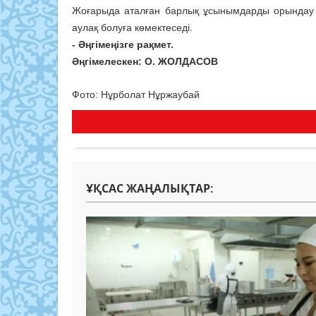
Жоғарыда аталған барлық ұсынымдарды орындау с
аулақ болуға көмектеседі.
- Әңгімеңізге рақмет.
Әңгімелескен: О. ЖОЛДАСОВ
Фото: Нұрболат Нұржаубай
ҰҚСАС ЖАҢАЛЫҚТАР: