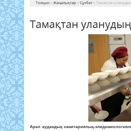
Толқын
»
Жаңалықтар
»
Сұхбат
» Тамақтан улануды
Тамақтан уланудың
Арал аудандық санитариялық-эпидемиология