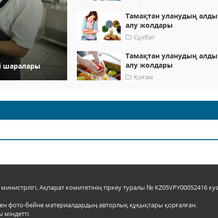
Тамақтан уланудың алды
алу жолдары
Сұхбат
Тамақтан уланудың алды
алу жолдары
гі шаралары
Қоғам
инистрлігі, Ақпарат комитетінің тіркеу туралы № KZ05VPY00052416 куә
мен фото-бейне материалдардың авторлық құқықтары қорғалған.
 міндетті.