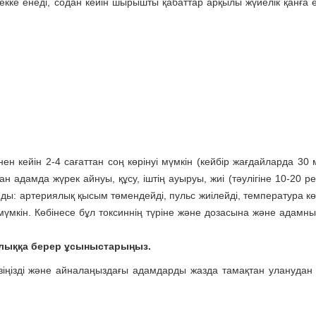
кке енеді, содан кейін шырышты қабаттар арқылы жүйелік қанға е
ен кейін 2-4 сағаттан соң көрінуі мүмкін (кейбір жағдайларда 30 
ған адамда жүрек айнуы, құсу, іштің ауыруы, жиі (тәулігіне 10-20 ре
ы: артериялық қысым төмендейді, пульс жиілейді, температура көт
үмкін. Көбінесе бұл токсиннің түріне және дозасына және адамн
алыққа берер ұсыныстарыңыз.
өзіңізді және айналаңыздағы адамдарды жазда тамақтан уланудан 