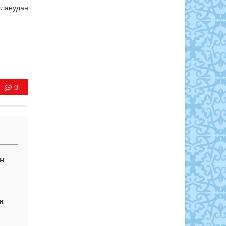
уланудан
0
н
н