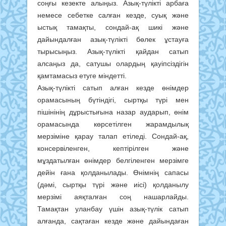
соңғы кезекте алыңыз. Азық-түлікті арбаға
немесе себетке салған кезде, суық және
ыстық тамақты, сондай-ақ шикі және
дайындалған азық-түлікті бөлек ұстауға
тырысыңыз. Азық-түлікті қайдан сатып
алсаңыз да, сатушы олардың қауіпсіздігін
қамтамасыз етуге міндетті.
Азық-түлікті сатып алған кезде өнімдер
орамасының бүтіндігі, сыртқы түрі мен
пішінінің дұрыстығына назар аударып, өнім
орамасында көрсетілген жарамдылық
мерзіміне қарау талап етіледі. Сондай-ақ,
консервіленген, кептірілген және
мұздатылған өнімдер белгіленген мерзімге
дейін ғана қолданылады. Өнімнің сапасы
(дәмі, сыртқы түрі және иісі) қолданылу
мерзімі аяқталған соң нашарлайды.
Тамақтан уланбау үшін азық-түлік сатып
алғанда, сақтаған кезде және дайындаған