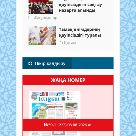
қауіпсіздігін сақтау
назарға алынды
Жаңалықтар
Тамақ өнімдерінің
қауіпсіздігі туралы
Қоғам
Пікір қалдыру
ЖАҢА НОМЕР
№59 (11223)
08.08.2026 ж.