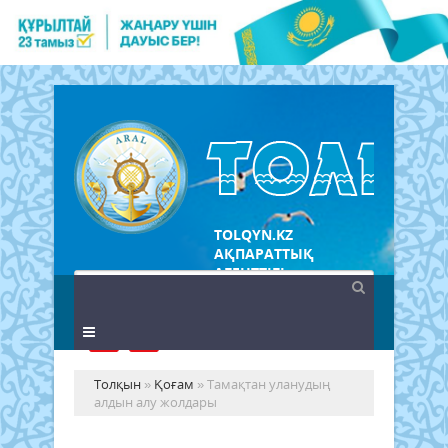
TOLQYN.KZ
АҚПАРАТТЫҚ
АГЕНТТІГІ
Толқын
»
Қоғам
» Тамақтан уланудың
алдын алу жолдары