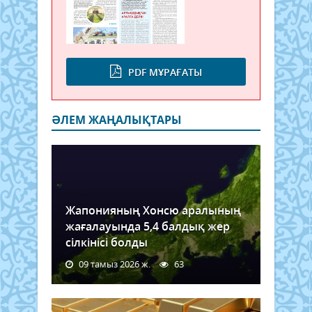
PDF МҰРАҒАТЫ
ӘЛЕМ ЖАҢАЛЫҚТАРЫ
Жапонияның Хонсю аралының
жағалауында 5,4 балдық жер
сілкінісі болды
09 тамыз 2026 ж.
63