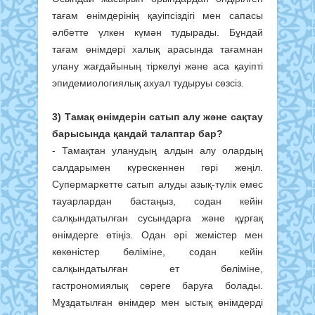
тағам өнімдерінің қауіпсіздігі мен сапасы
әлбетте үлкен күмән тудырады. Бұндай
тағам өнімдері халық арасында тағамнан
улану жағдайының тіркелуі және аса қауіпті
эпидемиологиялық ахуал тудыруы сөзсіз.
3) Тамақ өнімдерін сатып алу және сақтау
барысында қандай талаптар бар?
- Тамақтан уланудың алдын алу олардың
салдарымен күрескеннен гөрі жеңіл.
Супермаркетте сатып алуды азық-түлік емес
тауарлардан бастаңыз, содан кейін
салқындатылған сусындарға және құрғақ
өнімдерге өтіңіз. Одан әрі жемістер мен
көкөністер бөліміне, содан кейін
салқындатылған ет бөліміне,
гастрономиялық сөреге баруға болады.
Мұздатылған өнімдер мен ыстық өнімдерді