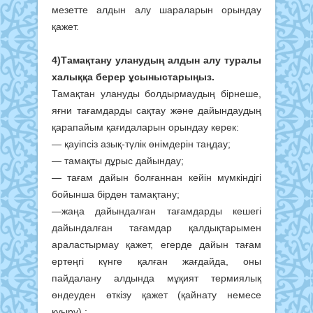
мезетте алдын алу шараларын орындау
қажет.
4)Тамақтану уланудың алдын алу туралы
халыққа берер ұсыныстарыңыз.
Тамақтан улануды болдырмаудың бірнеше,
яғни тағамдарды сақтау және дайындаудың
қарапайым қағидаларын орындау керек:
— қауіпсіз азық-түлік өнімдерін таңдау;
— тамақты дұрыс дайындау;
— тағам дайын болғаннан кейін мүмкіндігі
бойынша бірден тамақтану;
—жаңа дайындалған тағамдарды кешегі
дайындалған тағамдар қалдықтарымен
араластырмау қажет, егерде дайын тағам
ертеңгі күнге қалған жағдайда, оны
пайдалану алдында мұқият термиялық
өндеуден өткізу қажет (қайнату немесе
қуыру) ;