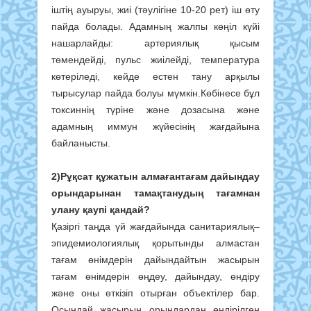
іштің ауыруы, жиі (тәулігіне 10-20 рет) іш өту
пайда болады. Адамның жалпы көңіл күйі
нашарлайды: артериялық қысым
төмендейді, пульс жиілейді, температура
көтеріледі, кейде естен тану арқылы
тырысулар пайда болуы мүмкін.Көбінесе бұл
токсиннің түріне және дозасына және
адамның иммун жүйесінің жағдайына
байланысты.
2)Рұқсат құжатын алмағантағам дайындау
орындарынан тамақтанудың тағамнан
улану қаупі қандай?
Қазіргі таңда үй жағдайында санитариялық–
эпидемиологиялық қорытынды алмастан
тағам өнімдерін дайындайтын жасырын
тағам өнімдерін өңдеу, дайындау, өндіру
және оны өткізіп отырған объектілер бар.
Осындай жасырын орындардан өндірілген