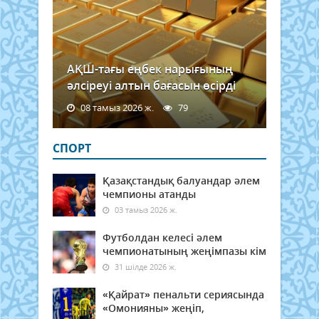
АҚШ-тағы еңбек нарығының
әлсіреуі алтын бағасын өсірді
08 тамыз 2026 ж.
79
СПОРТ
Қазақстандық балуандар әлем
чемпионы атанды
03 тамыз 2026 ж.
Футболдан келесі әлем
чемпионатының жеңімпазы кім
31 шілде 2026 ж.
«Қайрат» пенальти сериясында
«Омонияны» жеңіп,