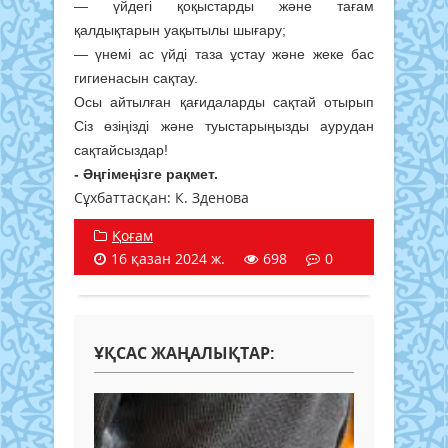
— үйдегі қоқыстарды және тағам
қалдықтарын уақытылы шығару;
— үнемі ас үйді таза ұстау және жеке бас
гигиенасын сақтау.
Осы айтылған қағидаларды сақтай отырып
Сіз өзіңізді және туыстарыңызды аурудан
сақтайсыздар!
- Әңгімеңізге рақмет.
Сұхбаттасқан: К. Зденова
Қоғам
16 қазан 2024 ж.
698
0
ҰҚСАС ЖАҢАЛЫҚТАР: