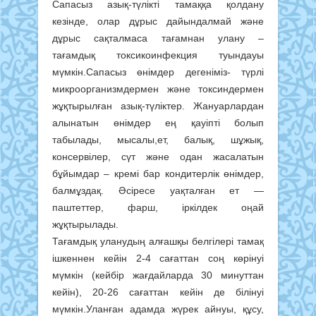
Сапасыз азық-түлікті тамаққа қолдану
кезінде, олар дұрыс дайындалмай және
дұрыс сақталмаса тағамнан улану –
тағамдық токсикоинфекция туындауы
мүмкін.Сапасыз өнімдер дегеніміз- түрлі
микроорганизмдермен және токсиндермен
жұқтырылған азық-түліктер. Жануарлардан
алынатын өнімдер ең қауіпті болып
табылады, мысалы,ет, балық, шұжық,
консервілер, сүт және одан жасалатын
бұйымдар – кремі бар кондитерлік өнімдер,
балмұздақ. Әсіресе уақталған ет —
паштеттер, фарш, іркілдек оңай
жұқтырылады.
Тағамдық уланудың алғашқы белгілері тамақ
ішкеннен кейін 2-4 сағаттан соң көрінуі
мүмкін (кейбір жағдайларда 30 минуттан
кейін), 20-26 сағаттан кейін де білінуі
мүмкін.Уланған адамда жүрек айнуы, құсу,