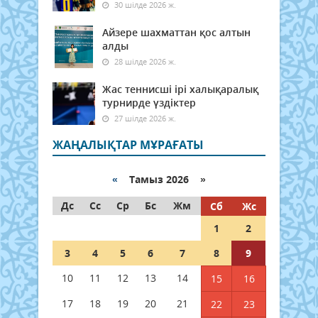
30 шілде 2026 ж.
Айзере шахматтан қос алтын
алды
28 шілде 2026 ж.
Жас теннисші ірі халықаралық
турнирде үздіктер
27 шілде 2026 ж.
ЖАҢАЛЫҚТАР МҰРАҒАТЫ
«
Тамыз 2026 »
Дс
Сс
Ср
Бс
Жм
Сб
Жс
1
2
3
4
5
6
7
8
9
10
11
12
13
14
15
16
17
18
19
20
21
22
23