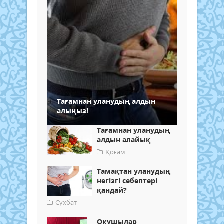
Тағамнан уланудың алдын
алыңыз!
Тағамнан уланудың
алдын алайық
Қоғам
Тамақтан уланудың
негізгі себептері
қандай?
Сұхбат
Оқушылар