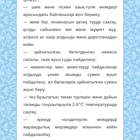
— шикі және піскен азық-түлік өнімдері
арасындағы байланысқа жол бермеу;
— жеке бас гигиенасын қатаң түрде сақтау,
қолды сабынмен жиі және мұқият жуу,
әсіресе ас ішер алдында және дәретханадан
кейін;
— қайнатылған, бөтелденген немесе
сапалы, таза ауыз суды пайдалану;
— көкөністер мен жемістерді пайдаланар
алдында үнемі ағымды сумен жуып
пайдалану, ал балаларға қайнатылған сумен
жуып беру;
— тез бұзылатын тағам түрлерін және дайын
тағамды тоңазытқышта 2-6°С температурада
сақтау;
— кремді –кондитерлік өнімдерді
жарамдылық мерзімдері өткеннен кейін
пайдаланбау;