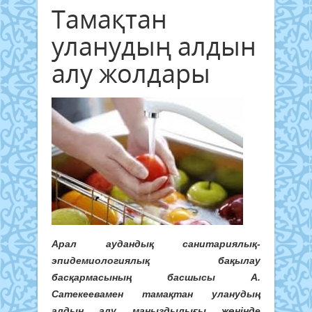
Тамақтан
уланудың алдын
алу жолдары
Арал аудандық санитариялық-
эпидемиологиялық бақылау
басқармасының басшысы А.
Сатекеевамен тамақтан уланудың
алдын алу маңыздылығы жөнінде