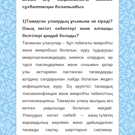
сұхбаттасқан болатынбыз.
1)Тамақтан уланудың ұғымына не кіреді?
Оның негізгі себептері және алғашқы
белгілері қандай болады?
Тағамнан уланулар – бұл табиғаты микробты
және микробсыз болатын, ауру тудырушы
микроорганизмдердің немесе олардың әр
түрлі токсиндерімен және сонымен қатар
улы заттармен ластанған тағамдарды
қолдану салдарынан пайда болатын жедел
инфекциялық ауру. Ең қауіптісі тағамдық
токсикоинфекция және микробты табиғаттың
интоксикациясы. Тамақтан улану жылдың кез
келген уақытында болатын жағдай.
Уланудың негізгі себебі – азық-түліктің
жарамдылық мерзімін және дайындалған
тағамды сақтау шарттарын сақтамау.