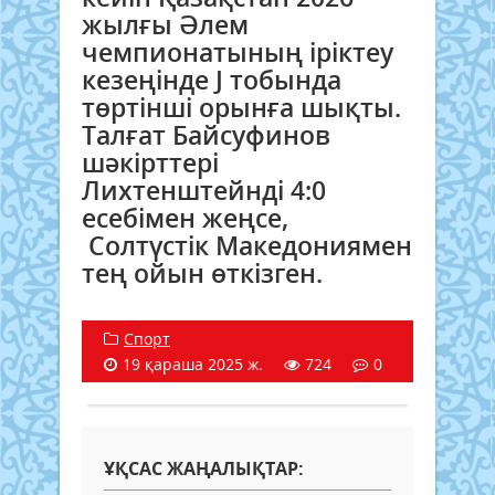
жылғы Әлем
чемпионатының іріктеу
кезеңінде J тобында
төртінші орынға шықты.
Талғат Байсуфинов
шәкірттері
Лихтенштейнді 4:0
есебімен жеңсе,
Солтүстік Македониямен
тең ойын өткізген.
Спорт
19 қараша 2025 ж.
724
0
ҰҚСАС ЖАҢАЛЫҚТАР: