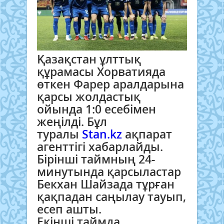
Қазақстан ұлттық
құрамасы Хорватияда
өткен Фарер аралдарына
қарсы жолдастық
ойында 1:0 есебімен
жеңілді. Бұл
туралы
Stan.kz
ақпарат
агенттігі хабарлайды.
Бірінші таймның 24-
минутында қарсыластар
Бекхан Шайзада тұрған
қақпадан саңылау тауып,
есеп ашты.
Екінші таймда