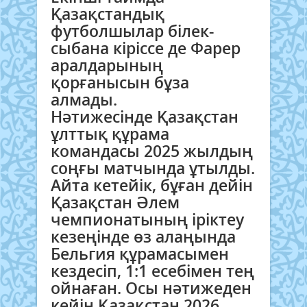
Қазақстандық
футболшылар білек-
сыбана кіріссе де Фарер
аралдарының
қорғанысын бұза
алмады.
Нәтижесінде Қазақстан
ұлттық құрама
командасы 2025 жылдың
соңғы матчында ұтылды.
Айта кетейік, бұған дейін
Қазақстан Әлем
чемпионатының іріктеу
кезеңінде өз алаңында
Бельгия құрамасымен
кездесіп, 1:1 есебімен тең
ойнаған. Осы нәтижеден
кейін Қазақстан 2026