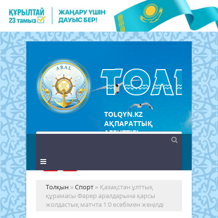
TOLQYN.KZ
АҚПАРАТТЫҚ
АГЕНТТІГІ
Толқын
»
Спорт
» Қазақстан ұлттық
құрамасы Фарер аралдарына қарсы
жолдастық матчта 1:0 есебімен жеңілді