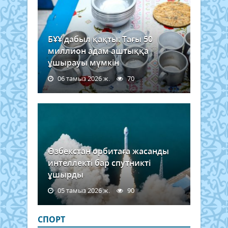
БҰҰ дабыл қақты: Тағы 50
миллион адам аштыққа
ұшырауы мүмкін
06 тамыз 2026 ж.
70
Өзбекстан орбитаға жасанды
интеллекті бар спутникті
ұшырды
05 тамыз 2026 ж.
90
СПОРТ