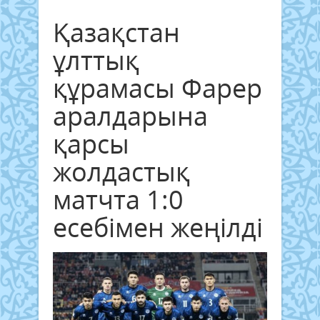
Қазақстан
ұлттық
құрамасы Фарер
аралдарына
қарсы
жолдастық
матчта 1:0
есебімен жеңілді