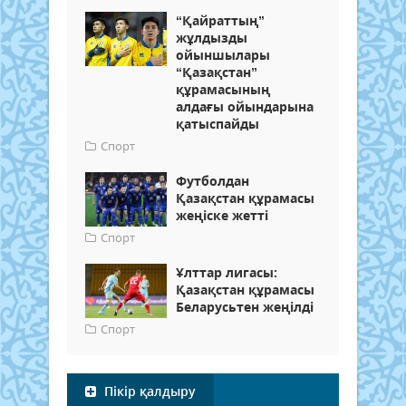
“Қайраттың”
жұлдызды
ойыншылары
“Қазақстан”
құрамасының
алдағы ойындарына
қатыспайды
Спорт
Футболдан
Қазақстан құрамасы
жеңіске жетті
Спорт
Ұлттар лигасы:
Қазақстан құрамасы
Беларусьтен жеңілді
Спорт
Пікір қалдыру