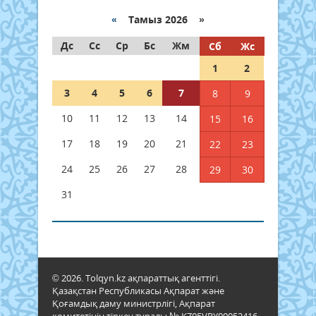
«
Тамыз 2026 »
Дс
Сс
Ср
Бс
Жм
Сб
Жс
1
2
3
4
5
6
7
8
9
10
11
12
13
14
15
16
17
18
19
20
21
22
23
24
25
26
27
28
29
30
31
© 2026. Tolqyn.kz ақпараттық агенттігі.
Қазақстан Республикасы Ақпарат және
Қоғамдық даму министрлігі, Ақпарат
комитетінің тіркеу туралы № KZ05VPY00052416