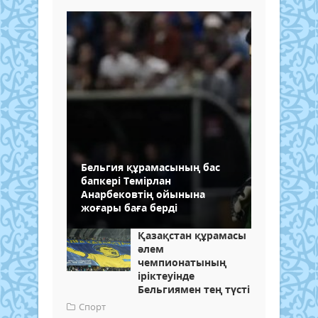
Бельгия құрамасының бас
бапкері Темірлан
Анарбековтің ойынына
жоғары баға берді
Қазақстан құрамасы
әлем
чемпионатының
іріктеуінде
Бельгиямен тең түсті
Спорт