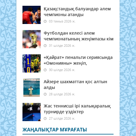
Қазақстандық балуандар әлем
чемпионы атанды
03 тамыз 2026 ж.
Футболдан келесі әлем
чемпионатының жеңімпазы кім
31 шілде 2026 ж.
«Қайрат» пенальти сериясында
«Омонияны» жеңіп,
30 шілде 2026 ж.
Айзере шахматтан қос алтын
алды
28 шілде 2026 ж.
Жас теннисші ірі халықаралық
турнирде үздіктер
27 шілде 2026 ж.
ЖАҢАЛЫҚТАР МҰРАҒАТЫ