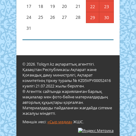
17
18
19
20
21
22
23
24
25
26
27
28
29
30
31
© 2026. Tolqyn.kz ақпараттық агенттігі.
Қазақстан Республикасы Ақпарат және
Қоғамдық даму министрлігі, Ақпарат
комитетінің тіркеу туралы № KZ05VPY00052416
куәлігі 21.07.2022 жылы берілген.
® Агенттік сайтында жарияланған барлық
мақалалар мен фото-бейне материалдардың
авторлық құқықтары қорғалған.
Материалдарды пайдаланған жағдайда сілтеме
жасалуы міндетті.
Меншік иесі:
«Сыр медиа»
ЖШС.