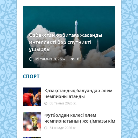
кере
жән
қанд
жағд
бас
тарт
Өзбекстан орбитаға жасанды
дұры
интеллекті бар спутникті
бұл..
ұшырды
05 тамыз 2026 ж.
83
СПОРТ
Қазақстандық балуандар әлем
чемпионы атанды
03 тамыз 2026 ж.
Футболдан келесі әлем
чемпионатының жеңімпазы кім
31 шілде 2026 ж.