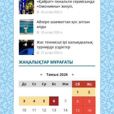
«Қайрат» пенальти сериясында
«Омонияны» жеңіп,
30 шілде 2026 ж.
Айзере шахматтан қос алтын
алды
28 шілде 2026 ж.
Жас теннисші ірі халықаралық
турнирде үздіктер
27 шілде 2026 ж.
ЖАҢАЛЫҚТАР МҰРАҒАТЫ
«
Тамыз 2026 »
Дс
Сс
Ср
Бс
Жм
Сб
Жс
1
2
3
4
5
6
7
8
9
10
11
12
13
14
15
16