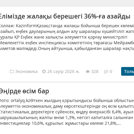
Елімізде жалақы берешегі 36%-ға азайды
Коллаж: KazinformҚазақстанда жалақы бойынша берешек көлемі
азайып, еңбек дауларының алдын алу шаралары күшейтіліп жат
туралы ҚР Еңбек және халықты әлеуметтік қорғау министрлігі
Мемлекеттік еңбек инспекциясы комитетінің төрағасы Мейрамб
Ахметов мәлімдеді.Оның айтуынша, қабылданған шаралар нақты
Экономика
26 сәуір 2026 ж.
328
0
Тол
Өңірде өсім бар
Фото: ortalyq.kzӨткен жылдың қорытындысы бойынша облысты
әлеуметтік-экономикалық даму көрсеткіштерінде оң өсім қалыпт
Статистикалық деректерге сүйенсек, өңдеу өнеркәсібі 6,4%, ауыл
шаруашылығының жалпы өнімі 1,3%, негізгі капиталға салынған
инвестициялар 10,6%, құрылыс жұмыстары көлемі 21,8%,...