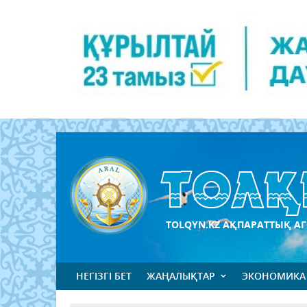
TOLQYN.KZ АҚПАРАТТЫҚ АГ
НЕГІЗГІ БЕТ
ЖАҢАЛЫҚТАР
ЭКОНОМИКА