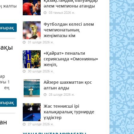
Қазақстандық балуандар
ың жалпы
әлем чемпионы атанды
03 тамыз 2026 ж.
Футболдан келесі әлем
ығырақ
чемпионатының
жеңімпазы кім
31 шілде 2026 ж.
тақы
«Қайрат» пенальти
сериясында «Омонияны»
жеңіп,
30 шілде 2026 ж.
лар
лғы 1
Айзере шахматтан қос
е; ең
алтын алды
28 шілде 2026 ж.
ығырақ
Жас теннисші ірі
халықаралық турнирде
үздіктер
тан
27 шілде 2026 ж.