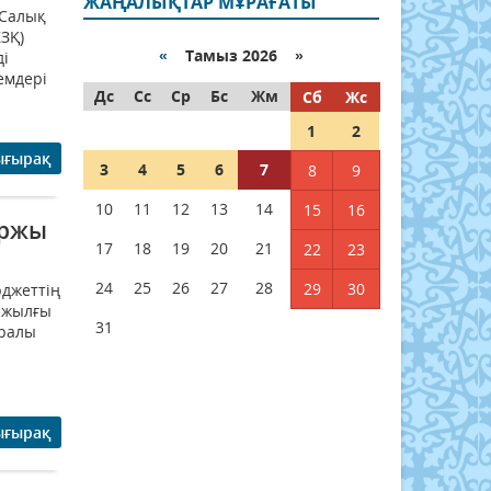
ЖАҢАЛЫҚТАР МҰРАҒАТЫ
 Салық
ЗҚ)
«
Тамыз 2026 »
ді
емдері
Дс
Сс
Ср
Бс
Жм
Сб
Жс
1
2
ығырақ
3
4
5
6
7
8
9
10
11
12
13
14
15
16
аржы
17
18
19
20
21
22
23
24
25
26
27
28
29
30
юджеттің
5 жылғы
31
уралы
ығырақ