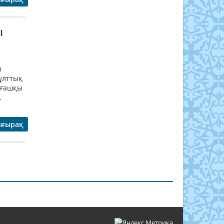
ы
л
ұлттық
лғашқы
.
ығырақ