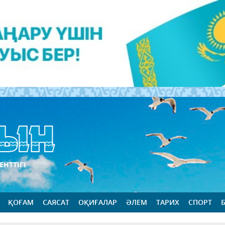
ЕНТТІГІ
ҚОҒАМ
САЯСАТ
ОҚИҒАЛАР
ӘЛЕМ
ТАРИХ
СПОРТ