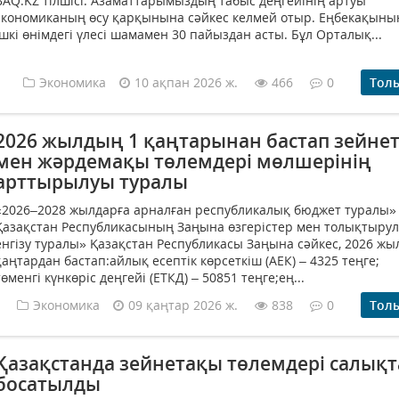
BAQ.KZ тілшісі. Азаматтарымыздың табыс деңгейінің артуы
экономиканың өсу қарқынына сәйкес келмей отыр. Еңбекақын
ішкі өнімдегі үлесі шамамен 30 пайыздан асты. Бұл Орталық...
Экономика
10 ақпан 2026 ж.
466
0
Тол
2026 жылдың 1 қаңтарынан бастап зейне
мен жәрдемақы төлемдері мөлшерінің
арттырылуы туралы
«2026–2028 жылдарға арналған республикалық бюджет туралы»
Қазақстан Республикасының Заңына өзгерістер мен толықтыру
енгізу туралы» Қазақстан Республикасы Заңына сәйкес, 2026 жы
қаңтардан бастап:айлық есептік көрсеткіш (АЕК) – 4325 теңг
төменгі күнкөріс деңгейі (ЕТКД) – 50851 теңге;ең...
Экономика
09 қаңтар 2026 ж.
838
0
Тол
Қазақстанда зейнетақы төлемдері салық
босатылды