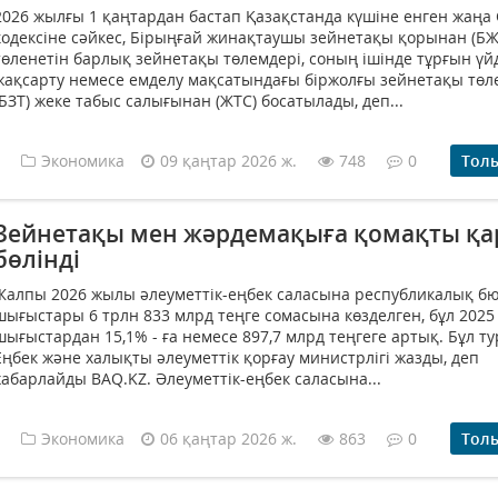
2026 жылғы 1 қаңтардан бастап Қазақстанда күшіне енген жаңа
кодексіне сәйкес, Бірыңғай жинақтаушы зейнетақы қорынан (БЖ
төленетін барлық зейнетақы төлемдері, соның ішінде тұрғын үй
жақсарту немесе емделу мақсатындағы біржолғы зейнетақы төл
(БЗТ) жеке табыс салығынан (ЖТС) босатылады, деп...
Экономика
09 қаңтар 2026 ж.
748
0
Тол
Зейнетақы мен жәрдемақыға қомақты қ
бөлінді
Жалпы 2026 жылы әлеуметтік-еңбек саласына республикалық б
шығыстары 6 трлн 833 млрд теңге сомасына көзделген, бұл 202
шығыстардан 15,1% - ға немесе 897,7 млрд теңгеге артық. Бұл т
Еңбек және халықты әлеуметтік қорғау министрлігі жазды, деп
хабарлайды BAQ.KZ. Әлеуметтік-еңбек саласына...
Экономика
06 қаңтар 2026 ж.
863
0
Тол