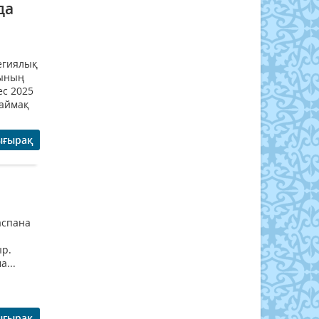
да
егиялық
сының
с 2025
(аймақ
ығырақ
аспана
ыр.
...
ығырақ