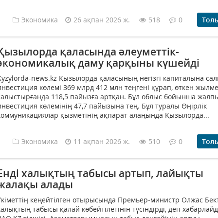
Экономика
26 ақпан 2026 ж.
518
0
Тол
Қызылорда қаласында әлеуметтік-
экономикалық даму қарқыны күшейді
Kyzylorda-news.kz Қызылорда қаласының негізгі капиталына са
инвестиция көлемі 369 млрд 412 млн теңгені құрап, өткен жылм
салыстырғанда 118,5 пайызға артқан. Бұл облыс бойынша жалп
инвестиция көлемінің 47,7 пайызына тең. Бұл туралы Өңірлік
коммуникациялар қызметінің ақпарат алаңында Қызылорда...
Экономика
11 ақпан 2026 ж.
510
0
Тол
Енді халықтың табысы артып, лайықты
жалақы алады
Үкіметтің кеңейтілген отырысында Премьер-министр Олжас Бек
халықтың табысы қалай көбейтілетінін түсіндірді, деп хабарлай