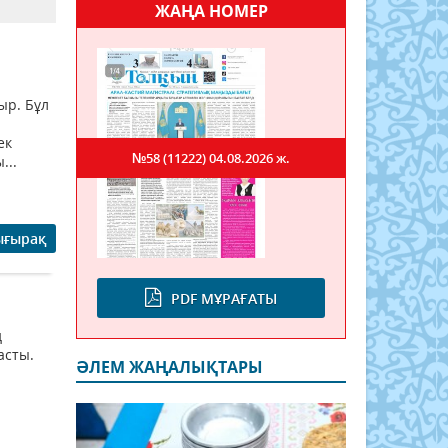
ЖАҢА НОМЕР
ыр. Бұл
ек
№58 (11222)
04.08.2026 ж.
...
ығырақ
PDF МҰРАҒАТЫ
ң
асты.
ӘЛЕМ ЖАҢАЛЫҚТАРЫ