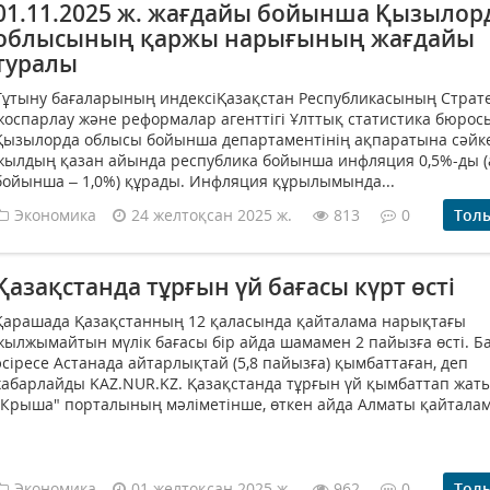
01.11.2025 ж. жағдайы бойынша Қызылор
облысының қаржы нарығының жағдайы
туралы
Тұтыну бағаларының индексіҚазақстан Республикасының Страт
жоспарлау және реформалар агенттігі Ұлттық статистика бюро
Қызылорда облысы бойынша департаментінің ақпаратына сәйке
жылдың қазан айында республика бойынша инфляция 0,5%-ды 
бойынша – 1,0%) құрады. Инфляция құрылымында...
Экономика
24 желтоқсан 2025 ж.
813
0
Тол
Қазақстанда тұрғын үй бағасы күрт өсті
Қарашада Қазақстанның 12 қаласында қайталама нарықтағы
жылжымайтын мүлік бағасы бір айда шамамен 2 пайызға өсті. Б
әсіресе Астанада айтарлықтай (5,8 пайызға) қымбаттаған, деп
хабарлайды KAZ.NUR.KZ. Қазақстанда тұрғын үй қымбаттап жат
"Крыша" порталының мәліметінше, өткен айда Алматы қайталама
Экономика
01 желтоқсан 2025 ж.
962
0
Тол