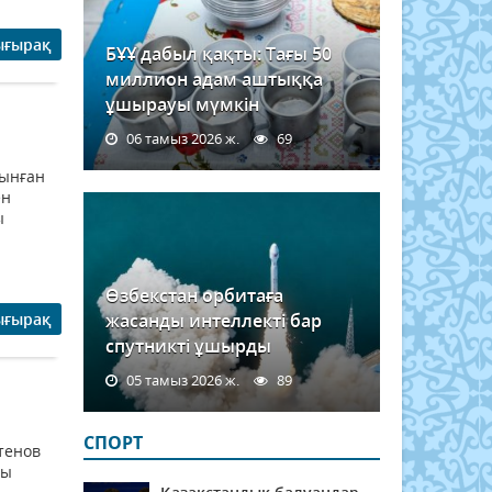
ығырақ
БҰҰ дабыл қақты: Тағы 50
миллион адам аштыққа
ұшырауы мүмкін
06 тамыз 2026 ж.
69
лынған
ен
ы
Өзбекстан орбитаға
ығырақ
жасанды интеллекті бар
спутникті ұшырды
05 тамыз 2026 ж.
89
СПОРТ
тенов
ды