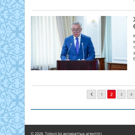
2
1
3
4
© 2026. Tolqyn.kz ақпараттық агенттігі.