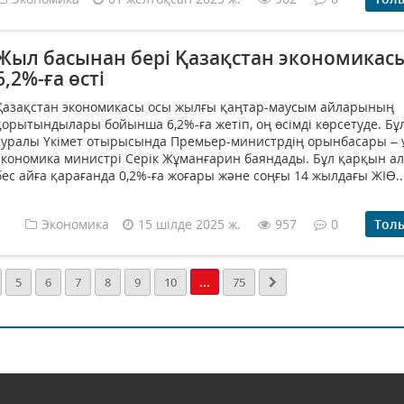
Жыл басынан бері Қазақстан экономикас
6,2%-ға өсті
Қазақстан экономикасы осы жылғы қаңтар-маусым айларының
қорытындылары бойынша 6,2%-ға жетіп, оң өсімді көрсетуде. Бұ
туралы Үкімет отырысында Премьер-министрдің орынбасары – 
экономика министрі Серік Жұманғарин баяндады. Бұл қарқын а
бес айға қарағанда 0,2%-ға жоғары және соңғы 14 жылдағы ЖІӨ..
Экономика
15 шілде 2025 ж.
957
0
Тол
...
5
6
7
8
9
10
75