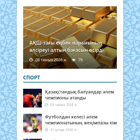
АҚШ-тағы еңбек нарығының
әлсіреуі алтын бағасын өсірді
08 тамыз 2026 ж.
79
СПОРТ
Қазақстандық балуандар әлем
чемпионы атанды
03 тамыз 2026 ж.
Футболдан келесі әлем
чемпионатының жеңімпазы кім
31 шілде 2026 ж.