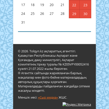
17
18
19
20
21
22
23
24
25
26
27
28
29
30
31
© 2026. Tolqyn.kz ақпараттық агенттігі.
Қазақстан Республикасы Ақпарат және
Қоғамдық даму министрлігі, Ақпарат
комитетінің тіркеу туралы № KZ05VPY00052416
куәлігі 21.07.2022 жылы берілген.
® Агенттік сайтында жарияланған барлық
мақалалар мен фото-бейне материалдардың
авторлық құқықтары қорғалған.
Материалдарды пайдаланған жағдайда сілтеме
жасалуы міндетті.
Меншік иесі:
«Сыр медиа»
ЖШС.