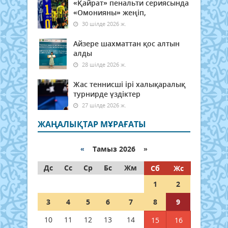
«Қайрат» пенальти сериясында
«Омонияны» жеңіп,
30 шілде 2026 ж.
Айзере шахматтан қос алтын
алды
28 шілде 2026 ж.
Жас теннисші ірі халықаралық
турнирде үздіктер
27 шілде 2026 ж.
ЖАҢАЛЫҚТАР МҰРАҒАТЫ
«
Тамыз 2026 »
Дс
Сс
Ср
Бс
Жм
Сб
Жс
1
2
3
4
5
6
7
8
9
10
11
12
13
14
15
16