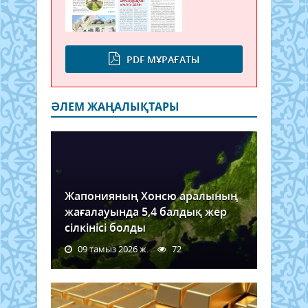
PDF МҰРАҒАТЫ
ӘЛЕМ ЖАҢАЛЫҚТАРЫ
Жапонияның Хонсю аралының
жағалауында 5,4 балдық жер
сілкінісі болды
09 тамыз 2026 ж.
72