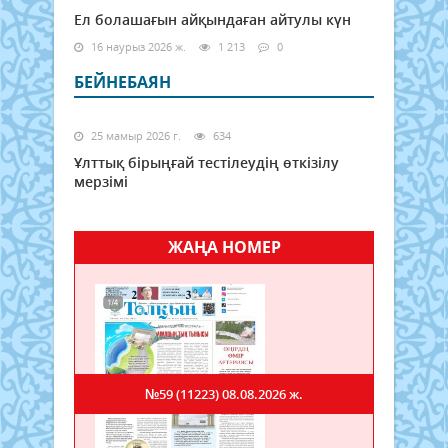
Ел болашағын айқындаған айтулы күн
16 наурыз 2026 ж.
1 213
0
БЕЙНЕБАЯН
25 мамыр 2026 г.
634
Ұлттық бірыңғай тестілеудің өткізілу
мерзімі
ЖАҢА НОМЕР
№59 (11223)
08.08.2026 ж.