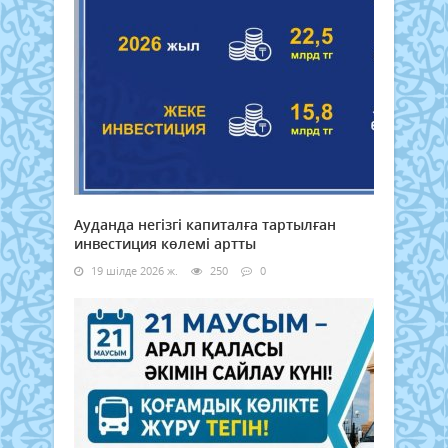
Ауданда негізгі капиталға тартылған
инвестиция көлемі артты
19 шілде 2026 ж.
250
0