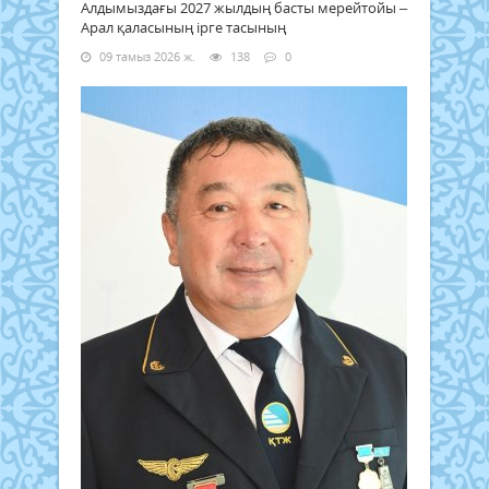
Алдымыздағы 2027 жылдың басты мерейтойы –
Арал қаласының ірге тасының
09 тамыз 2026 ж.
138
0