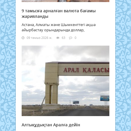
9 тамызға арналған валюта бағамы
жарияланды
Астана, Алматы және Шымкенттегі ақша
айырбастау орындарында доллар,
09 тамыз 2026 ж.
63
0
Алтықұдықтан Аралға дейін