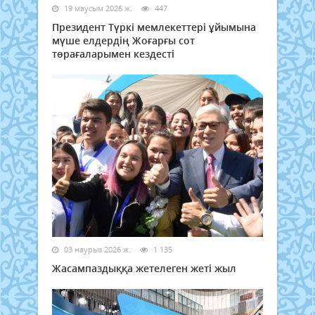
19 маусым 2026 ж.
447
Президент Түркі мемлекеттері ұйымына
мүше елдердің Жоғарғы сот
төрағаларымен кездесті
03 наурыз 2026 ж.
1 135
Жасампаздыққа жетелеген жеті жыл