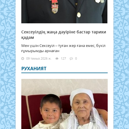
Сексеуілдің жаңа дәуіріне бастар тарихи
қадам
Мен үшін Сексеуіл – туған жер ғана емес, бүкіл
ғұмырымды арнаған
09 тамыз 2026 ж.
127
0
РУХАНИЯТ