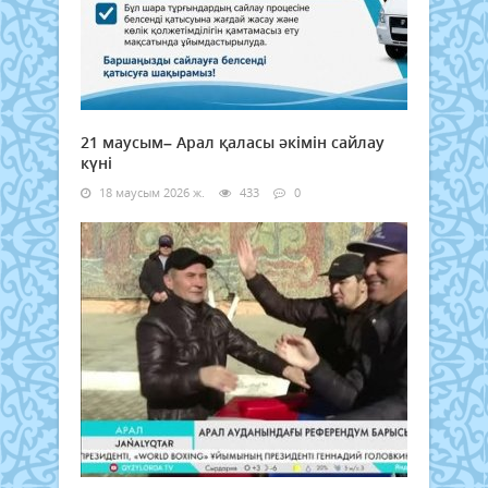
21 маусым– Арал қаласы әкімін сайлау
күні
18 маусым 2026 ж.
433
0