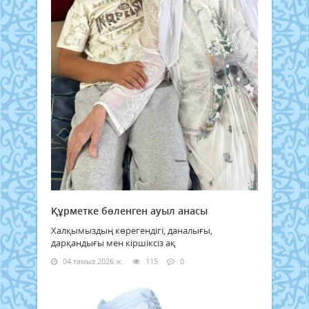
Құрметке бөленген ауыл анасы
Халқымыздың көрегендігі, даналығы,
дарқандығы мен кіршіксіз ақ
04 тамыз 2026 ж.
115
0