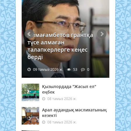
Аймағамбетов грантқа
түсе алмаған
талапкерлерге кеңес
берді
09 тамыз 2026 ж.
53
0
Қызылордада "Жасыл ел"
еңбек
08 тамыз 2026 ж.
Арал аудандық мәслихатының
кезекті
08 тамыз 2026 ж.