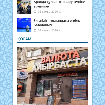
Аралда құрылысшылар күніне
арналған
08 тамыз 2026 ж.
Ел игілігі жолындағы еңбек
бағаланып,
07 тамыз 2026 ж.
ҚОҒАМ