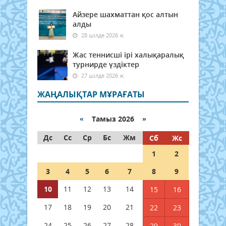
Айзере шахматтан қос алтын
алды
28 шілде 2026 ж.
Жас теннисші ірі халықаралық
турнирде үздіктер
27 шілде 2026 ж.
ЖАҢАЛЫҚТАР МҰРАҒАТЫ
«
Тамыз 2026 »
Дс
Сс
Ср
Бс
Жм
Сб
Жс
1
2
3
4
5
6
7
8
9
10
11
12
13
14
15
16
17
18
19
20
21
22
23
24
25
26
27
28
29
30