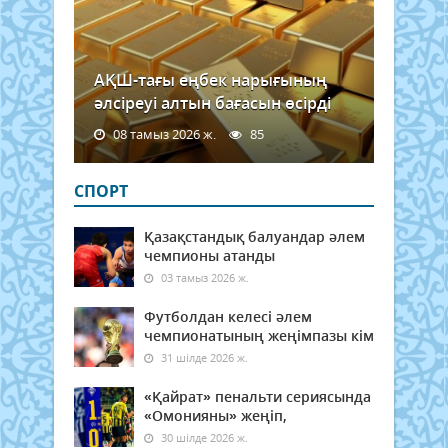
АҚШ-тағы еңбек нарығының
әлсіреуі алтын бағасын өсірді
08 тамыз 2026 ж.
85
СПОРТ
Қазақстандық балуандар әлем
чемпионы атанды
03 тамыз 2026 ж.
Футболдан келесі әлем
чемпионатының жеңімпазы кім
31 шілде 2026 ж.
«Қайрат» пенальти сериясында
«Омонияны» жеңіп,
30 шілде 2026 ж.