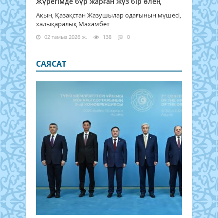
Жүрегімде бүр жарған жүз бір өлең
Ақын, Қазақстан Жазушылар одағының мүшесі,
халықаралық Махамбет
02 тамыз 2026 ж.
138
0
САЯСАТ