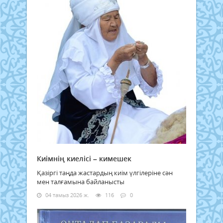
Киімнің киелісі – кимешек
Қазіргі таңда жастардың киім үлгілеріне сән
мен талғамына байланысты
04 тамыз 2026 ж.
116
0