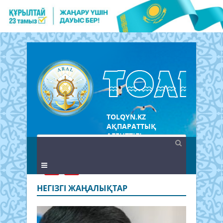
TOLQYN.KZ
АҚПАРАТТЫҚ
АГЕНТТІГІ
НЕГIЗГI ЖАҢАЛЫҚТАР