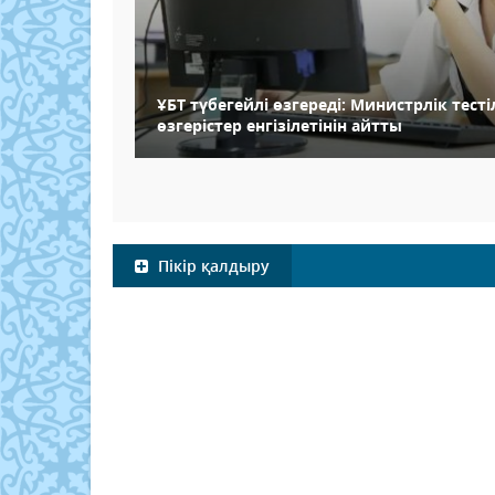
ҰБТ түбегейлі өзгереді: Министрлік тест
өзгерістер енгізілетінін айтты
Пікір қалдыру