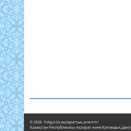
© 2026. Tolqyn.kz ақпараттық агенттігі.
Қазақстан Республикасы Ақпарат және Қоғамдық даму м