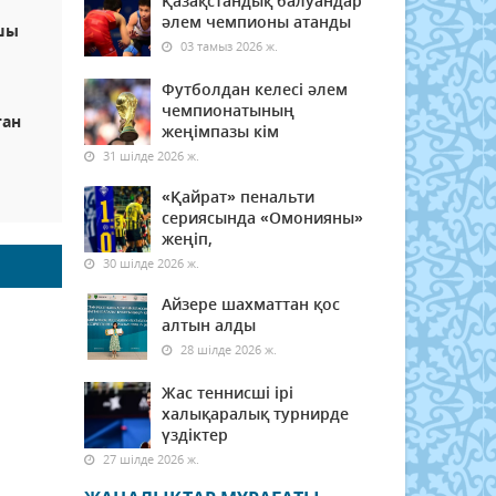
Қазақстандық балуандар
әлем чемпионы атанды
шы
03 тамыз 2026 ж.
Футболдан келесі әлем
чемпионатының
тан
жеңімпазы кім
31 шілде 2026 ж.
«Қайрат» пенальти
сериясында «Омонияны»
жеңіп,
30 шілде 2026 ж.
Айзере шахматтан қос
алтын алды
28 шілде 2026 ж.
Жас теннисші ірі
халықаралық турнирде
үздіктер
27 шілде 2026 ж.