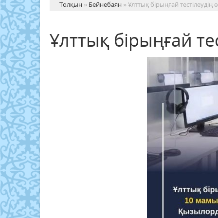
Толқын
»
Бейнебаян
» Ұлттық бірыңғай тестілеудің ө
Ұлттық бірыңғай тес