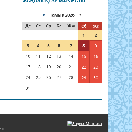
ЖАҢАЛЫҚТАР МҰРАҒАТЫ
«
Тамыз 2026 »
Дс
Сс
Ср
Бс
Жм
Сб
Жс
1
2
3
4
5
6
7
8
9
10
11
12
13
14
15
16
17
18
19
20
21
22
23
24
25
26
27
28
29
30
31
лігі