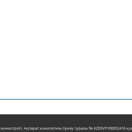
инистрлігі, Ақпарат комитетінің тіркеу туралы № KZ05VPY00052416 куә