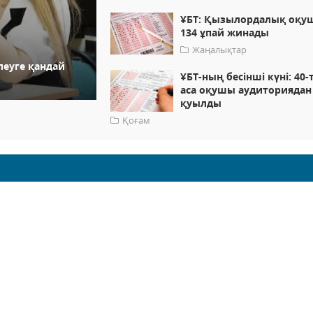
ҰБТ: Қызылордалық оқу
134 ұпай жинады
Жаңалықтар
ілеуге қандай
ҰБТ-ның бесінші күні: 40-
аса оқушы аудиториядан
қуылды
Қоғам