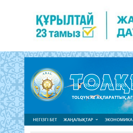
TOLQYN.KZ АҚПАРАТТЫҚ АГ
НЕГІЗГІ БЕТ
ЖАҢАЛЫҚТАР
ЭКОНОМИКА