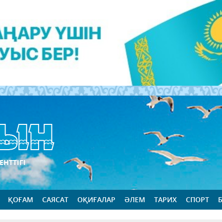
ЕНТТІГІ
ҚОҒАМ
САЯСАТ
ОҚИҒАЛАР
ӘЛЕМ
ТАРИХ
СПОРТ