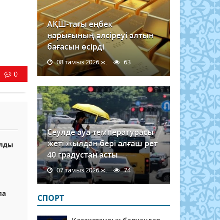
АҚШ-тағы еңбек
нарығының әлсіреуі алтын
бағасын өсірді
08 тамыз 2026 ж.
63
0
Сеулде ауа температурасы
жеті жылдан бері алғаш рет
алды
40 градустан асты
07 тамыз 2026 ж.
74
ла
СПОРТ