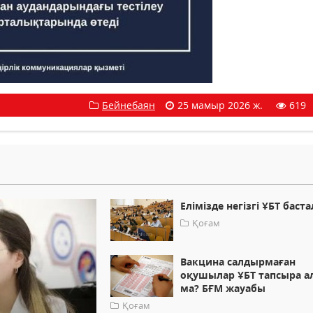
Бейнебаян
25 мамыр 2026 ж.
619
Елімізде негізгі ҰБТ баст
Қоғам
Вакцина салдырмаған
оқушылар ҰБТ тапсыра а
ма? БҒМ жауабы
Қоғам