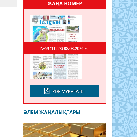
ЖАҢА НОМЕР
№59 (11223)
08.08.2026 ж.
PDF МҰРАҒАТЫ
ӘЛЕМ ЖАҢАЛЫҚТАРЫ