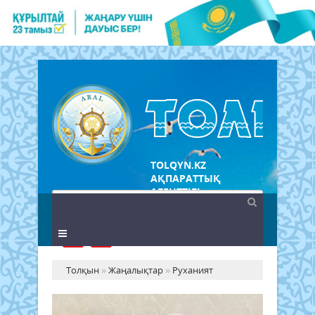
TOLQYN.KZ
АҚПАРАТТЫҚ
АГЕНТТІГІ
Толқын
»
Жаңалықтар
»
Руханият
Құ