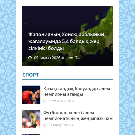
Жапонияның Хонсю аралының
жағалауында 5,4 балдық жер
сілкінісі болды
09 тамыз 2026 ж.
74
СПОРТ
Қазақстандық балуандар әлем
чемпионы атанды
03 тамыз 2026 ж.
Футболдан келесі әлем
чемпионатының жеңімпазы кім
31 шілде 2026 ж.