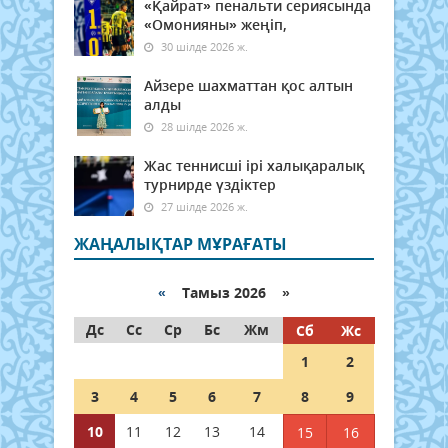
«Қайрат» пенальти сериясында
«Омонияны» жеңіп,
30 шілде 2026 ж.
Айзере шахматтан қос алтын
алды
28 шілде 2026 ж.
Жас теннисші ірі халықаралық
турнирде үздіктер
27 шілде 2026 ж.
ЖАҢАЛЫҚТАР МҰРАҒАТЫ
«
Тамыз 2026 »
Дс
Сс
Ср
Бс
Жм
Сб
Жс
1
2
3
4
5
6
7
8
9
10
11
12
13
14
15
16