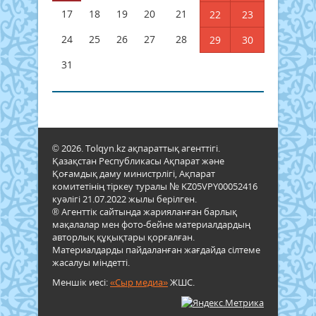
17
18
19
20
21
22
23
24
25
26
27
28
29
30
31
© 2026. Tolqyn.kz ақпараттық агенттігі.
Қазақстан Республикасы Ақпарат және
Қоғамдық даму министрлігі, Ақпарат
комитетінің тіркеу туралы № KZ05VPY00052416
куәлігі 21.07.2022 жылы берілген.
® Агенттік сайтында жарияланған барлық
мақалалар мен фото-бейне материалдардың
авторлық құқықтары қорғалған.
Материалдарды пайдаланған жағдайда сілтеме
жасалуы міндетті.
Меншік иесі:
«Сыр медиа»
ЖШС.