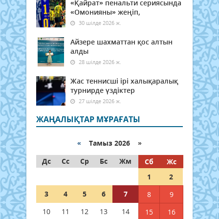
«Қайрат» пенальти сериясында
«Омонияны» жеңіп,
30 шілде 2026 ж.
Айзере шахматтан қос алтын
алды
28 шілде 2026 ж.
Жас теннисші ірі халықаралық
турнирде үздіктер
27 шілде 2026 ж.
ЖАҢАЛЫҚТАР МҰРАҒАТЫ
«
Тамыз 2026 »
Дс
Сс
Ср
Бс
Жм
Сб
Жс
1
2
3
4
5
6
7
8
9
10
11
12
13
14
15
16