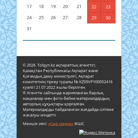
17
18
19
20
21
22
23
24
25
26
27
28
29
30
31
© 2026. Tolqyn.kz ақпараттық агенттігі.
Қазақстан Республикасы Ақпарат және
Қоғамдық даму министрлігі, Ақпарат
комитетінің тіркеу туралы № KZ05VPY00052416
куәлігі 21.07.2022 жылы берілген.
® Агенттік сайтында жарияланған барлық
мақалалар мен фото-бейне материалдардың
авторлық құқықтары қорғалған.
Материалдарды пайдаланған жағдайда сілтеме
жасалуы міндетті.
Меншік иесі:
«Сыр медиа»
ЖШС.