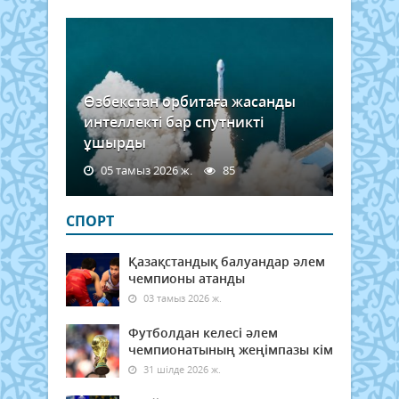
Қаза
үйле
баға
Өзбекстан орбитаға жасанды
интеллекті бар спутникті
ұшырды
05 тамыз 2026 ж.
85
СПОРТ
Қазақстандық балуандар әлем
чемпионы атанды
03 тамыз 2026 ж.
Футболдан келесі әлем
чемпионатының жеңімпазы кім
31 шілде 2026 ж.