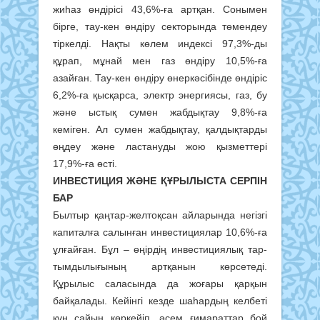
жиһаз өндірісі 43,6%-ға артқан. Сонымен
бірге, тау-кен өндіру секторында тө­мендеу
тіркелді. Нақты көлем индексі 97,3%-ды
құрап, мұнай мен газ өндіру 10,5%-ға
азайған. Тау-кен өндіру өнеркәсібінде өндіріс
6,2%-ға қысқарса, электр энергиясы, газ, бу
және ыстық сумен жабдықтау 9,8%-ға
кеміген. Ал сумен жабдықтау, қалдықтарды
өңдеу және ластануды жою қыз­меттері
17,9%-ға өсті.
ИНВЕСТИЦИЯ ЖӘНЕ ҚҰРЫЛЫСТА СЕРПІН
БАР
Былтыр қаңтар-желтоқсан ай­ла­рын­да негізгі
капиталға салынған инвес­тициялар 10,6%-ға
ұлғайған. Бұл – өңірдің инвестициялық тар­
тым­дылығының арт­қанын көрсе­теді.
Құрылыс саласында да жо­ғары қарқын
байқалады. Кейінгі кезде шаһардың келбеті
күн сайын көркейіп, әсем ғимараттар бой