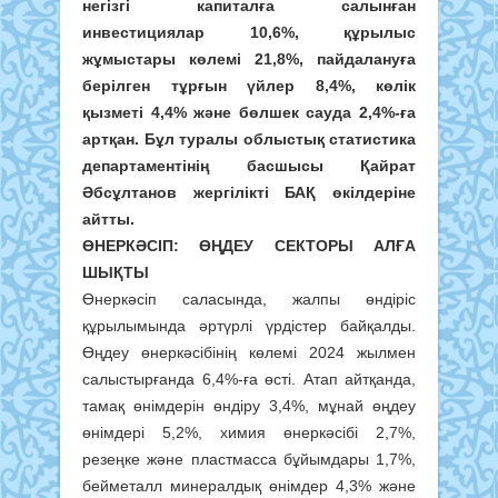
негізгі капиталға салынған
инвестициялар 10,6%, құрылыс
жұмыстары көлемі 21,8%, пайдалануға
берілген тұрғын үйлер 8,4%, көлік
қызметі 4,4% және бөлшек сауда 2,4%-ға
артқан. Бұл туралы облыстық статистика
департаментінің басшысы Қайрат
Әбсұлтанов жергілікті БАҚ өкілдеріне
айтты.
ӨНЕРКӘСІП: ӨҢДЕУ СЕКТОРЫ АЛҒА
ШЫҚТЫ
Өнеркәсіп саласында, жалпы өндіріс
құрылымында әртүрлі үр­дістер байқалды.
Өңдеу өнер­кәсібінің көлемі 2024 жылмен
салыстырғанда 6,4%-ға өсті. Атап айтқанда,
тамақ өнімдерін өндіру 3,4%, мұнай өңдеу
өнімдері 5,2%, химия өнеркәсібі 2,7%,
резеңке және пластмасса бұйымдары 1,7%,
бейметалл минералдық өнім­дер 4,3% және