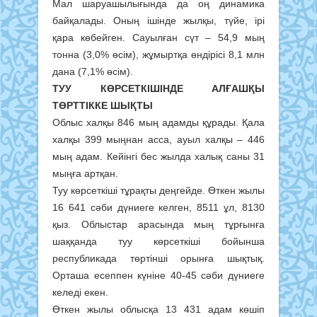
Мал шаруашылығында да оң динамика
байқалады. Оның ішінде жылқы, түйе, ірі
қара көбейген. Сауылған сүт – 54,9 мың
тонна (3,0% өсім), жұмыртқа өндірісі 8,1 млн
дана (7,1% өсім).
ТУУ КӨРСЕТКІШІНДЕ АЛҒАШҚЫ
ТӨРТТІККЕ ШЫҚТЫ
Облыс халқы 846 мың адамды құрады. Қала
халқы 399 мыңнан асса, ауыл халқы – 446
мың адам. Кейінгі бес жылда халық саны 31
мыңға артқан.
Туу көрсеткіші тұрақты деңгейде. Өткен жылы
16 641 сәби дүниеге келген, 8511 ұл, 8130
қыз. Облыстар арасында мың тұрғынға
шаққанда туу көрсеткіші бойынша
республикада төртінші орынға шықтық.
Орташа есеппен күніне 40-45 сәби дүниеге
келеді екен.
Өткен жылы облысқа 13 431 адам көшіп