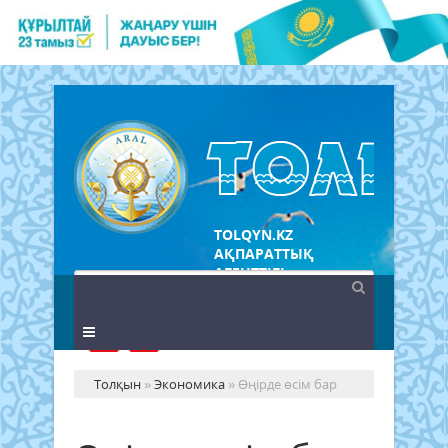
TOLQYN.KZ
АҚПАРАТТЫҚ
АГЕНТТІГІ
Толқын
»
Экономика
» Өңірде өсім бар