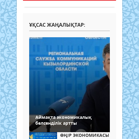
ҰҚСАС ЖАҢАЛЫҚТАР:
Аймақта экономикалық
белсенділік артты
ӨҢІР ЭКОНОМИКАСЫ