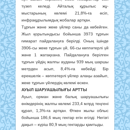
түзеп келеді. Айталық құрылыс жұ­
мыстарының көлемі 21,8%-ға өсіп,
инфрақұрылымдық жобалар артқан.
Тұрғын және жеке үйлер саны да көбейген.
Жыл қорытындысы бойынша 3973 тұрғын
ғимарат пайдалануға берілді. Оның ішінде
3906-сы жеке тұрғын үй, 66-сы көппәтерлі үй
және 1 жатақхана. Пайдалануға берілген
тұрғын үйдің жалпы ауданы 939 мың шаршы
метрден асып, 8,4%-ға көбейді. Бір
ерекшелік – көппәтерлі үйлер алаңы азайып,
жеке тұрғын үйлердің көлемі өскен.
АУЫЛ ШАРУАШЫЛЫҒЫ АРТТЫ
Ауыл, орман және балық шаруашылығы
өнімдерінің жалпы көлемі 233,4 млрд теңгені
құрап, 1,3%-ға артқан. Өткен жылы облыс
бойынша 186,6 мың гектар егін егілді. Негізгі
дақыл – күріш 80,9 мың гектарды қамтыды.