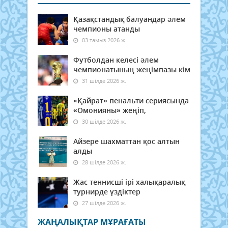
Қазақстандық балуандар әлем
чемпионы атанды
03 тамыз 2026 ж.
Футболдан келесі әлем
чемпионатының жеңімпазы кім
31 шілде 2026 ж.
«Қайрат» пенальти сериясында
«Омонияны» жеңіп,
30 шілде 2026 ж.
Айзере шахматтан қос алтын
алды
28 шілде 2026 ж.
Жас теннисші ірі халықаралық
турнирде үздіктер
27 шілде 2026 ж.
ЖАҢАЛЫҚТАР МҰРАҒАТЫ