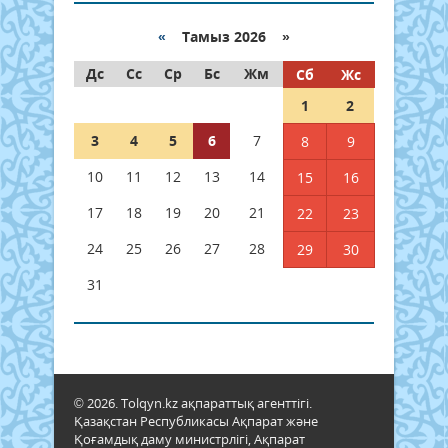
«
Тамыз 2026 »
Дс
Сс
Ср
Бс
Жм
Сб
Жс
1
2
3
4
5
6
7
8
9
10
11
12
13
14
15
16
17
18
19
20
21
22
23
24
25
26
27
28
29
30
31
© 2026. Tolqyn.kz ақпараттық агенттігі.
Қазақстан Республикасы Ақпарат және
Қоғамдық даму министрлігі, Ақпарат