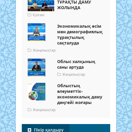
ТҰРАҚТЫ ДАМУ
ЖОЛЫНДА
Қоғам
Экономикалық өсім
мен демографиялық
тұрақтылық
сақталуда
Жаңалықтар
Облыс халқының
саны артуда
Жаңалықтар
Облыстың
әлеуметтік-
экономикалық даму
деңгейі жоғары
Жаңалықтар
Пікір қалдыру