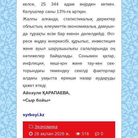
келсе, 25 344 адам өңірден кеткен.
Келушілер саны 13%-ға артқан.
Жалпы алғанда, статистикалық деректер
облыстың әлеуметтік-эко­номикалық да­муын­
да тұрақты өсім бар екенін дәлелдейді. Әсі­
ресе өңдеу өнеркәсібі, құры­лыс, инвес­тиция
және ауыл шаруа­шы­лығы сала­ларында оң
нәтижелер байқалады. Сонымен қатар,
инфляция, көші-қон және тау-кен сек­
торындағы төмендеу секілді факторлар
алдағы уақытта ерекше назар аударуды
қажет етеді.
Айсәуле ҚАРАПАЕВА,
«Сыр бойы»
syrboyi.kz
Экономика
26 ақпан 2026 ж.
516
0