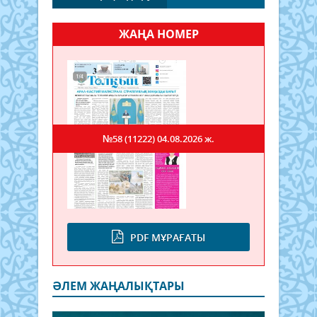
ЖАҢА НОМЕР
№58 (11222)
04.08.2026 ж.
PDF МҰРАҒАТЫ
ӘЛЕМ ЖАҢАЛЫҚТАРЫ