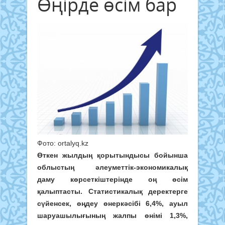
Өңірде өсім бар
Фото: ortalyq.kz
Өткен жылдың қорытындысы бойынша
облыстың әлеуметтік-экономикалық
даму көрсеткіштерінде оң өсім
қалыптасты. Статистикалық деректерге
сүйенсек, өңдеу өнеркәсібі 6,4%, ауыл
шаруашылығының жалпы өнімі 1,3%,