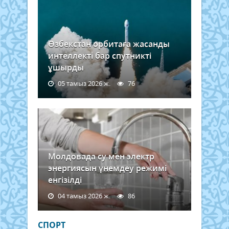
Өзбекстан орбитаға жасанды
интеллекті бар спутникті
ұшырды
05 тамыз 2026 ж.
76
Молдовада су мен электр
энергиясын үнемдеу режимі
енгізілді
04 тамыз 2026 ж.
86
СПОРТ