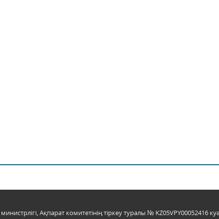
инистрлігі, Ақпарат комитетінің тіркеу туралы № KZ05VPY00052416 куә