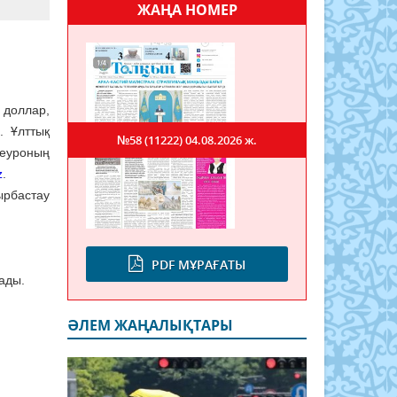
ЖАҢА НОМЕР
 доллар,
. Ұлттық
№58 (11222)
04.08.2026 ж.
 еуроның
z
.
бастау
PDF МҰРАҒАТЫ
нады.
ӘЛЕМ ЖАҢАЛЫҚТАРЫ