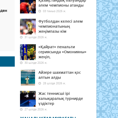
Қазақстандық балуандар
әлем чемпионы атанды
еден
03 тамыз 2026 ж.
Футболдан келесі әлем
чемпионатының
жеңімпазы кім
31 шілде 2026 ж.
«Қайрат» пенальти
сериясында «Омонияны»
жеңіп,
30 шілде 2026 ж.
Айзере шахматтан қос
алтын алды
28 шілде 2026 ж.
Жас теннисші ірі
халықаралық турнирде
үздіктер
27 шілде 2026 ж.