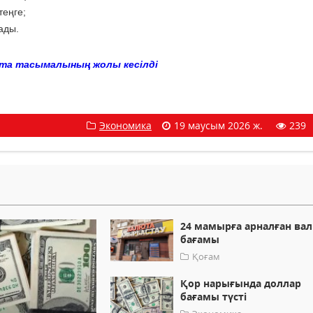
теңге;
ады.
юта тасымалының жолы кесілді
Экономика
19 маусым 2026 ж.
239
24 мамырға арналған ва
бағамы
Қоғам
Қор нарығында доллар
бағамы түсті