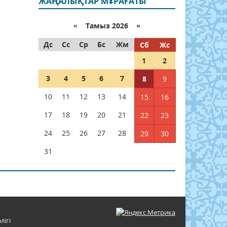
ЖАҢАЛЫҚТАР МҰРАҒАТЫ
«
Тамыз 2026 »
Дс
Сс
Ср
Бс
Жм
Сб
Жс
1
2
3
4
5
6
7
8
9
10
11
12
13
14
15
16
17
18
19
20
21
22
23
24
25
26
27
28
29
30
31
лігі