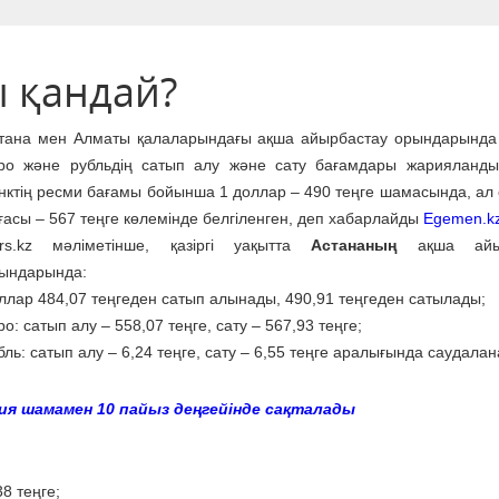
ы қандай?
тана мен Алматы қалаларындағы ақша айырбастау орындарында
ро және рубльдің сатып алу және сату бағамдары жарияланды
нктің ресми бағамы бойынша 1 доллар – 490 теңге шамасында, ал
ғасы – 567 теңге көлемінде белгіленген, деп хабарлайды
Egemen.k
rs.kz мәліметінше, қазіргі уақытта
Астананың
ақша айыр
ындарында:
ллар 484,07 теңгеден сатып алынады, 490,91 теңгеден сатылады;
ро: сатып алу – 558,07 теңге, сату – 567,93 теңге;
бль: сатып алу – 6,24 теңге, сату – 6,55 теңге аралығында саудала
я шамамен 10 пайыз деңгейінде сақталады
38 теңге;