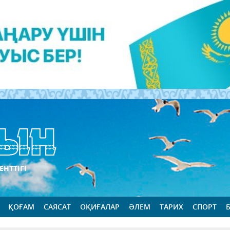
ЕНТТІГІ
ҚОҒАМ
САЯСАТ
ОҚИҒАЛАР
ӘЛЕМ
ТАРИХ
СПОРТ