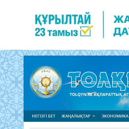
TOLQYN.KZ АҚПАРАТТЫҚ АГ
НЕГІЗГІ БЕТ
ЖАҢАЛЫҚТАР
ЭКОНОМИКА