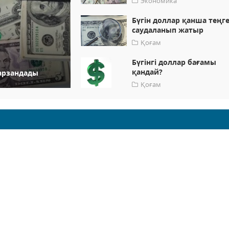
Экономика
Бүгін доллар қанша теңг
саудаланып жатыр
Қоғам
Бүгінгі доллар бағамы
қандай?
 арзандады
Қоғам