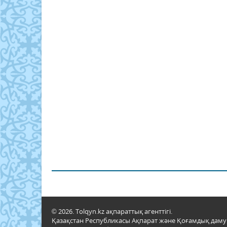
© 2026. Tolqyn.kz ақпараттық агенттігі.
Қазақстан Республикасы Ақпарат және Қоғамдық даму м