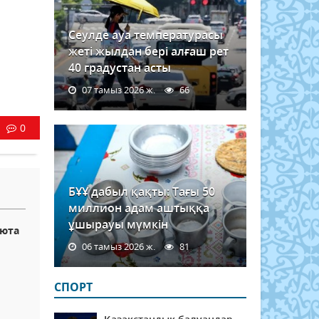
Сеулде ауа температурасы
жеті жылдан бері алғаш рет
40 градустан асты
07 тамыз 2026 ж.
66
0
БҰҰ дабыл қақты: Тағы 50
миллион адам аштыққа
ұшырауы мүмкін
люта
06 тамыз 2026 ж.
81
СПОРТ