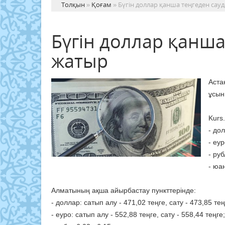
Толқын
»
Қоғам
» Бүгін доллар қанша теңгеден са
Бүгін доллар қанш
жатыр
Аста
ұсын
Kurs
- до
- еур
- руб
- юа
Алматының ақша айырбастау пункттерінде:
- доллар: сатып алу - 471,02 теңге, сату - 473,85 тең
- еуро: сатып алу - 552,88 теңге, сату - 558,44 теңге;