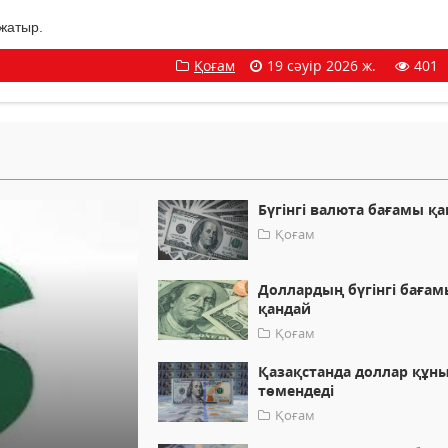
 жатыр.
Қоғам
19 сәуір 2026 ж.
401
Бүгінгі валюта бағамы қ
Қоғам
Доллардың бүгінгі бағам
қандай
Қоғам
Қазақстанда доллар құн
төмендеді
Қоғам