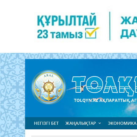
TOLQYN.KZ АҚПАРАТТЫҚ АГ
НЕГІЗГІ БЕТ
ЖАҢАЛЫҚТАР
ЭКОНОМИКА