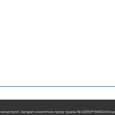
инистрлігі, Ақпарат комитетінің тіркеу туралы № KZ05VPY00052416 куә