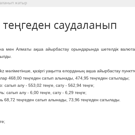
удаланып жатыр
а теңгеден саудаланып
на мен Алматы ақша айырбастау орындарында шетелдік валют
ылды.
.kz мәліметінше, қазіргі уақытта елорданың ақша айырбастау пунктт
ллар 468,00 теңгеден сатып алынады, 474,95 теңгеден сатылады;
о: сатып алу - 553,02 теңге, сату - 562,94 теңге;
ль: сатып алу - 6,00 теңге, сату - 6,29 теңге;
нь 68,72 теңгеден сатып алынады, 73,96 теңгеден сатылады.
ге;