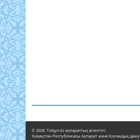
© 2026. Tolqyn.kz ақпараттық агенттігі.
Қазақстан Республикасы Ақпарат және Қоғамдық даму м