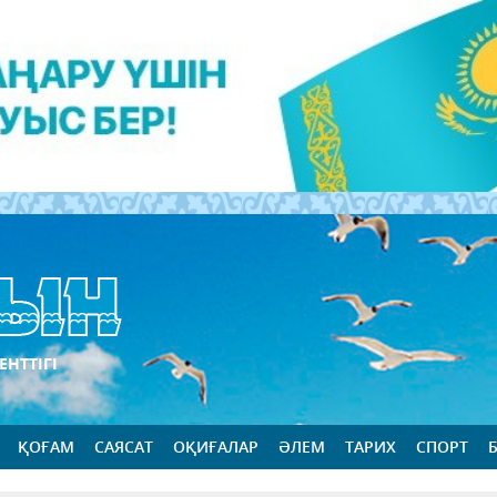
ЕНТТІГІ
ҚОҒАМ
САЯСАТ
ОҚИҒАЛАР
ӘЛЕМ
ТАРИХ
СПОРТ