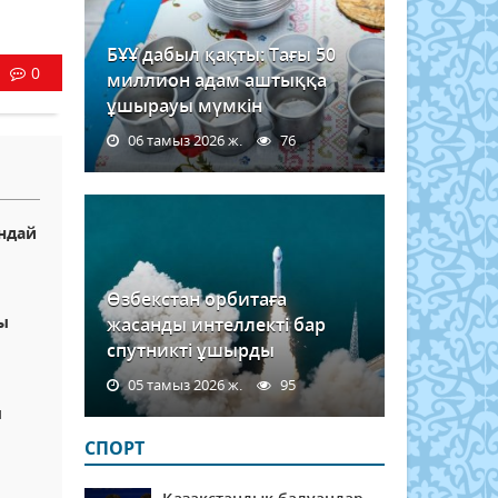
БҰҰ дабыл қақты: Тағы 50
0
миллион адам аштыққа
ұшырауы мүмкін
06 тамыз 2026 ж.
76
андай
Өзбекстан орбитаға
ы
жасанды интеллекті бар
спутникті ұшырды
05 тамыз 2026 ж.
95
ы
СПОРТ