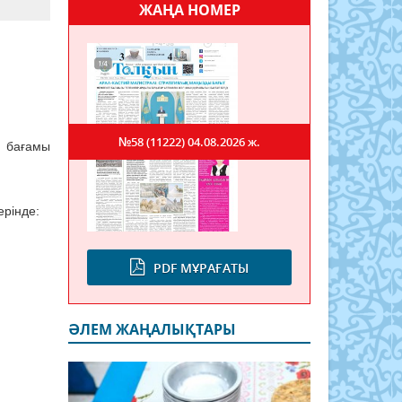
ЖАҢА НОМЕР
№58 (11222)
04.08.2026 ж.
а бағамы
ерінде:
PDF МҰРАҒАТЫ
ӘЛЕМ ЖАҢАЛЫҚТАРЫ