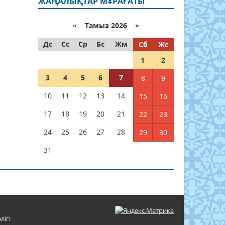
ЖАҢАЛЫҚТАР МҰРАҒАТЫ
«
Тамыз 2026 »
Дс
Сс
Ср
Бс
Жм
Сб
Жс
1
2
3
4
5
6
7
8
9
10
11
12
13
14
15
16
17
18
19
20
21
22
23
24
25
26
27
28
29
30
31
лігі