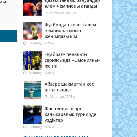
Қазақстандық балуандар
амы
әлем чемпионы атанды
03 тамыз 2026 ж.
Футболдан келесі әлем
чемпионатының
жеңімпазы кім
31 шілде 2026 ж.
«Қайрат» пенальти
сериясында «Омонияны»
жеңіп,
30 шілде 2026 ж.
Айзере шахматтан қос
алтын алды
28 шілде 2026 ж.
Жас теннисші ірі
халықаралық турнирде
үздіктер
27 шілде 2026 ж.