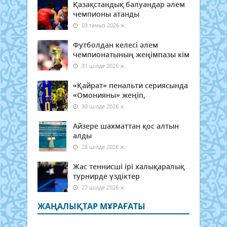
Қазақстандық балуандар әлем
чемпионы атанды
03 тамыз 2026 ж.
Футболдан келесі әлем
чемпионатының жеңімпазы кім
31 шілде 2026 ж.
«Қайрат» пенальти сериясында
«Омонияны» жеңіп,
30 шілде 2026 ж.
Айзере шахматтан қос алтын
алды
28 шілде 2026 ж.
Жас теннисші ірі халықаралық
турнирде үздіктер
27 шілде 2026 ж.
ЖАҢАЛЫҚТАР МҰРАҒАТЫ