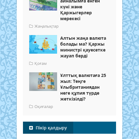
айналымға енген
күні және
Қаржыгерлер
мерекесі
Жаңалықтар
Алтын жаңа валюта
болады ма? Қаржы
министрі қауесетке
жауап берді
Қоғам
Ұлттық валютаға 25
жыл: Теңге
Ұлыбританиядан
неге құпия түрде
жеткізілді?
Оқиғалар
Пікір қалдыру