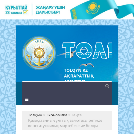
TOLQYN.KZ
АҚПАРАТТЫҚ
АГЕНТТІГІ
Толқын
»
Экономика
» Теңге
Қазақстанның ұлттық валютасы ретінде
конституциялық мәртебеге ие болды