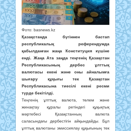
Фото: basnews.kz
Қазақстанда бүгіннен бастап
республикалық референдумда
қабылданған жаңа Конституция күшіне
енді. Жаңа Ата заңда теңгенің Қазақстан
Республикасының дербес ұлттық
валютасы екені және оны айналымға
шығару құқығы тек Қазақстан
Республикасына тиесілі екені ресми
түрде бекітілді.
Теңгенің ұлттық валюта, төлем және
жинақтау құралы ретіндегі құқықтық
мәртебесі Қазақстанның валюта
саласындағы дербестігін айқындайды. Бұл
ұлттық валютаны эмиссиялау құқығының тек