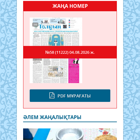
ЖАҢА НОМЕР
№58 (11222)
04.08.2026 ж.
PDF МҰРАҒАТЫ
ӘЛЕМ ЖАҢАЛЫҚТАРЫ