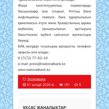
Жаңа конституциялық нормаларды
басшылыққа ала отырып, Ұлттық Банк
инфляцияны тежеуге, баға тұрақтылығын
қаматмасыз етуге және Қазақстанның қаржы
жүйесінің орнықтылығын арттыруға
бағытталған жүйелі саясатын жалғастыра
береді.
БАҚ өкілдері толығырақ ақпаратты телефон
арқылы ала алады:
8 (7172) 77–52–10
e-mail: press@nationalbank.kz
www.nationalbank.kz
Экономика
01 шілде 2026 ж.
161
0
ҰҚСАС ЖАҢАЛЫҚТАР: