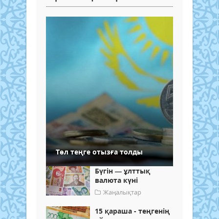
Төл теңге отызға толды
Бүгін — ұлттық
валюта күні
Жаңалықтар
15 қараша - теңгенің