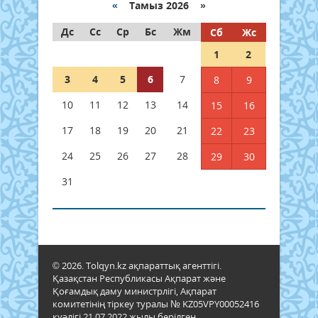
«
Тамыз 2026 »
Дс
Сс
Ср
Бс
Жм
Сб
Жс
1
2
3
4
5
6
7
8
9
10
11
12
13
14
15
16
17
18
19
20
21
22
23
24
25
26
27
28
29
30
31
© 2026. Tolqyn.kz ақпараттық агенттігі.
Қазақстан Республикасы Ақпарат және
Қоғамдық даму министрлігі, Ақпарат
комитетінің тіркеу туралы № KZ05VPY00052416
куәлігі 21.07.2022 жылы берілген.