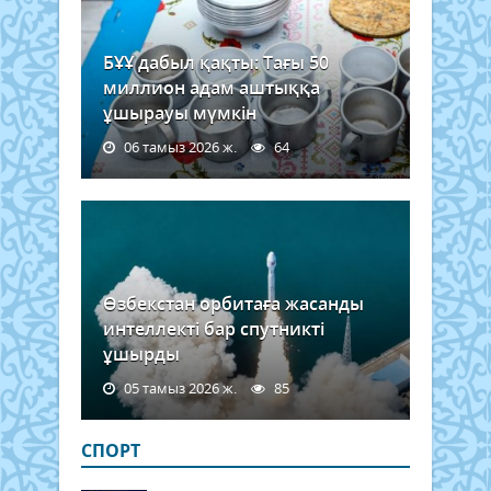
БҰҰ дабыл қақты: Тағы 50
миллион адам аштыққа
ұшырауы мүмкін
06 тамыз 2026 ж.
64
Өзбекстан орбитаға жасанды
интеллекті бар спутникті
ұшырды
05 тамыз 2026 ж.
85
СПОРТ