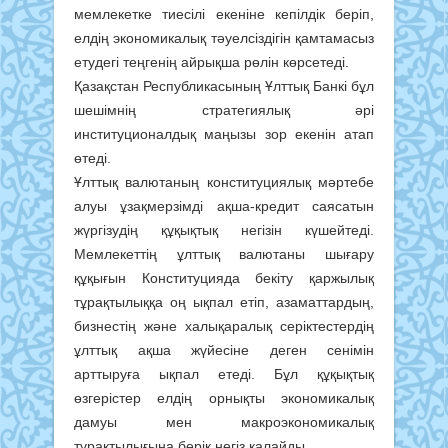
мемлекетке тиесілі екеніне кепілдік беріп,
елдің экономикалық тәуелсіздігін қамтамасыз
етудегі теңгенің айрықша рөлін көрсетеді.
Қазақстан Республикасының Ұлттық Банкі бұл
шешімнің стратегиялық әрі
институционалдық маңызы зор екенін атап
өтеді.
Ұлттық валютаның конституциялық мәртебе
алуы ұзақмерзімді ақша-кредит саясатын
жүргізудің құқықтық негізін күшейтеді.
Мемлекеттің ұлттық валютаны шығару
құқығын Конституцияда бекіту қаржылық
тұрақтылыққа оң ықпал етіп, азаматтардың,
бизнестің және халықаралық серіктестердің
ұлттық ақша жүйесіне деген сенімін
арттыруға ықпал етеді. Бұл құқықтық
өзгерістер елдің орнықты экономикалық
дамуы мен макроэкономикалық
тұрақтылығына берік негіз қалайды.