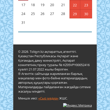
17
18
19
20
21
22
23
24
25
26
27
28
29
30
31
© 2026. Tolqyn.kz ақпараттық агенттігі.
Қазақстан Республикасы Ақпарат және
Қоғамдық даму министрлігі, Ақпарат
комитетінің тіркеу туралы № KZ05VPY00052416
куәлігі 21.07.2022 жылы берілген.
® Агенттік сайтында жарияланған барлық
мақалалар мен фото-бейне материалдардың
авторлық құқықтары қорғалған.
Материалдарды пайдаланған жағдайда сілтеме
жасалуы міндетті.
Меншік иесі:
«Сыр медиа»
ЖШС.