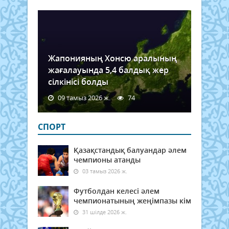
Жапонияның Хонсю аралының
жағалауында 5,4 балдық жер
сілкінісі болды
09 тамыз 2026 ж.
74
СПОРТ
Қазақстандық балуандар әлем
чемпионы атанды
03 тамыз 2026 ж.
Футболдан келесі әлем
чемпионатының жеңімпазы кім
31 шілде 2026 ж.