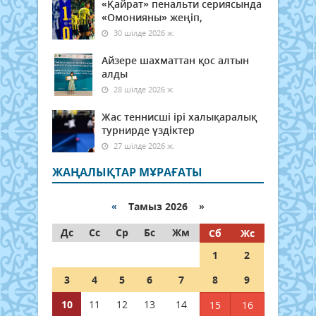
«Қайрат» пенальти сериясында
«Омонияны» жеңіп,
30 шілде 2026 ж.
Айзере шахматтан қос алтын
алды
28 шілде 2026 ж.
Жас теннисші ірі халықаралық
турнирде үздіктер
27 шілде 2026 ж.
ЖАҢАЛЫҚТАР МҰРАҒАТЫ
«
Тамыз 2026 »
Дс
Сс
Ср
Бс
Жм
Сб
Жс
1
2
3
4
5
6
7
8
9
10
11
12
13
14
15
16