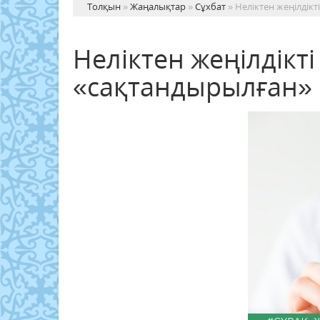
Толқын
»
Жаңалықтар
»
Сұхбат
» Неліктен жеңілдік
Неліктен жеңілдікт
«сақтандырылған» 