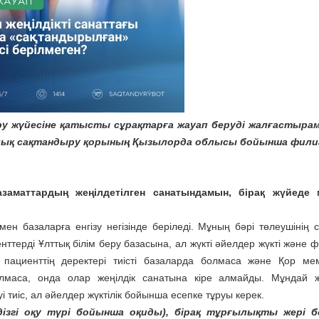
у жүйесіне қатысты сұрақтарға жауап беруді жалғастырам
алық сақтандыру қорының Қызылорда облысы бойынша фил
аматтардың жеңілдетілген санатындамын, бірақ жүйеде 
мен базаларға енгізу негізінде беріледі. Мұның бәрі төлеушінің 
нттерді Ұлттық білім беру базасына, ал жүкті әйелдер жүкті және 
р пациенттің деректері тиісті базаларда болмаса және Қор мем
алмаса, онда олар жеңілдік санатына кіре алмайды. Мұндай 
і тиіс, ал әйелдер жүктілік бойынша есепке тұруы керек.
ізгі оқу түрі бойынша оқиды), бірақ тұрғылықты жері 