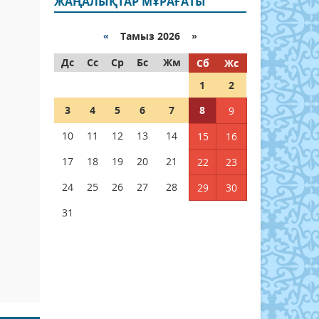
ЖАҢАЛЫҚТАР МҰРАҒАТЫ
«
Тамыз 2026 »
Дс
Сс
Ср
Бс
Жм
Сб
Жс
1
2
е
3
4
5
6
7
8
9
10
11
12
13
14
15
16
17
18
19
20
21
22
23
24
25
26
27
28
29
30
31
н