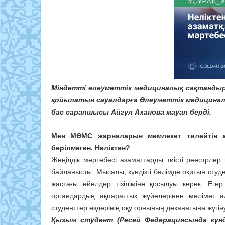
Міндетті әлеуметтік медициналық сақтандыр
қойылатын сауалдарға Әлеуметтік медицин
бас сарапшысы Айгүл Аханова жауап берді.
Мен МӘМС жарналарын мемлекет төлейтін аз
берілмеген. Неліктен?
Жеңілдік мәртебесі азаматтарды тиісті реестрлер 
байланысты. Мысалы, күндізгі бөлімде оқитын студе
жастағы әйелдер тізіліміне қосылуы керек. Еге
органдардың ақпараттық жүйелерінен мәлімет 
студенттер өздерінің оқу орнының деканатына жүгіну
Қызым студент (Ресей Федерациясында күнд