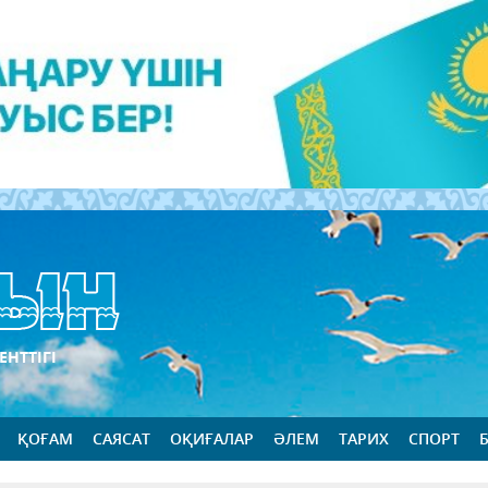
ЕНТТІГІ
ҚОҒАМ
САЯСАТ
ОҚИҒАЛАР
ӘЛЕМ
ТАРИХ
СПОРТ