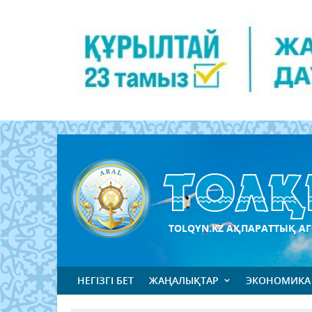
TOLQYN.KZ АҚПАРАТТЫҚ АГ
НЕГІЗГІ БЕТ
ЖАҢАЛЫҚТАР
ЭКОНОМИКА