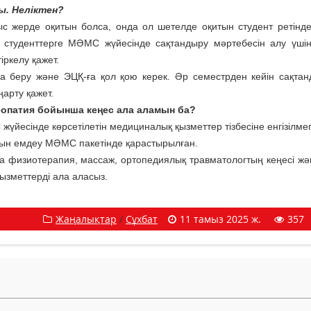
ы. Неліктен?
ыс жерде оқитын болса, онда ол шетелде оқитын студент ретінде 
 студенттерге МӘМС жүйесінде сақтандыру мәртебесін алу үшін
іркелу қажет.
оса беру және ЭЦҚ-ға қол қою керек. Әр семестрден кейін сақта
ңарту қажет.
еопатия бойынша кеңес ала аламын ба?
йесінде көрсетілетін медициналық қызметтер тізбесіне енгізілмег
ын емдеу МӘМС пакетінде қарастырылған.
 физиотерапия, массаж, ортопедиялық травматологтың кеңесі жә
ызметтерді ала аласыз.
Жаңалықтар
/
Сұхбат
11 тамыз 2025 ж.
357