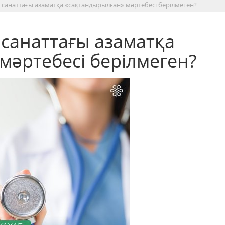
ті санаттағы азаматқа «сақтандырылған» мәртебесі берілмеген?
і санаттағы азаматқа
мәртебесі берілмеген?