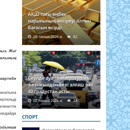
АҚШ-тағы еңбек
нарығының әлсіреуі алтын
бағасын өсірді
08 тамыз 2026 ж.
62
ыз. Жиі
иалының
Сеулде ауа температурасы
мәртебе
жеті жылдан бері алғаш рет
40 градустан асты
санатына
фертильді
07 тамыз 2026 ж.
74
лекеттік
жағдайда
СПОРТ
бойынша