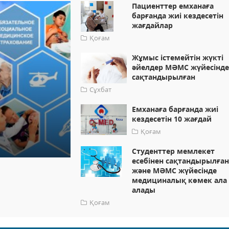
Пациенттер емханаға
барғанда жиі кездесетін
жағдайлар
Қоғам
Жұмыс істемейтін жүкті
әйелдер МӘМС жүйесінд
сақтандырылған
Сұхбат
Емханаға барғанда жиі
кездесетін 10 жағдай
Қоғам
Студенттер мемлекет
есебінен сақтандырылға
және МӘМС жүйесінде
медициналық көмек ала
алады
Қоғам