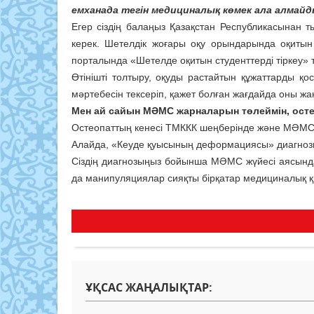
емханада тегін медициналық көмек ала алмайд
Егер сіздің балаңыз Қазақстан Республикасынан т
керек. Шетелдік жоғары оқу орындарында оқитын
порталында «Шетелде оқитын студенттерді тіркеу» т
Өтінішті толтыру, оқуды растайтын құжаттарды қ
мәртебесін тексеріп, қажет болған жағдайда оны жа
Мен ай сайын МӘМС жарналарын төлеймін, ост
Остеопаттың кенесі ТМККК шеңберінде және МӘМС жү
Алайда, «Кеуде қуысының деформациясы» диагноз
Сіздің диагнозыңыз бойынша МӘМС жүйесі аясында
да манипуляциялар сияқты бірқатар медициналық қ
ҰҚСАС ЖАҢАЛЫҚТАР: