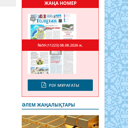
ЖАҢА НОМЕР
№59 (11223)
08.08.2026 ж.
PDF МҰРАҒАТЫ
ӘЛЕМ ЖАҢАЛЫҚТАРЫ