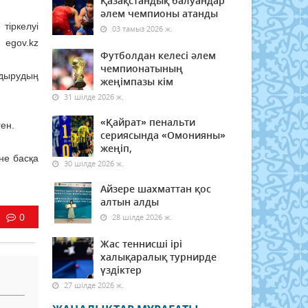
Қазақстандық балуандар
әлем чемпионы атанды
тіркелуі
03 тамыз 2026 ж.
 egov.kz
Футболдан келесі әлем
чемпионатының
ндырудың
жеңімпазы кім
31 шілде 2026 ж.
«Қайрат» пенальти
ен.
сериясында «Омонияны»
жеңіп,
не басқа
30 шілде 2026 ж.
Айзере шахматтан қос
алтын алды
0
28 шілде 2026 ж.
Жас теннисші ірі
халықаралық турнирде
үздіктер
27 шілде 2026 ж.