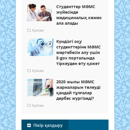
Студенттер МӘМС
жүйесінде
медициналық көмек
ала алады
Қоғам
Күндізгі оқу
студенттеріне МӘМС
мәртебесін алу үшін
E-gov порталында
тіркеуден өту қажет
Қоғам
2020 жылы МӘМС
жарналарын төлеуді
қандай тұлғалар
дербес жүргізеді?
Қоғам
Пікір қалдыру