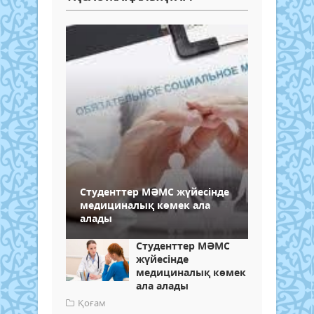
Студенттер МӘМС жүйесінде
медициналық көмек ала
алады
Студенттер МӘМС
жүйесінде
медициналық көмек
ала алады
Қоғам