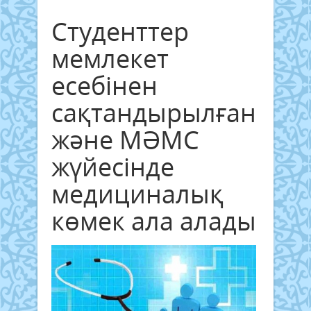
Студенттер
мемлекет
есебінен
сақтандырылған
және МӘМС
жүйесінде
медициналық
көмек ала алады