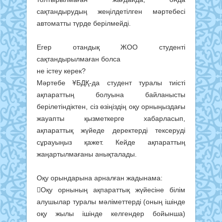
сақтандырудың жеңілдетілген мәртебесі
автоматты түрде берілмейді.
Егер отандық ЖОО студенті
сақтандырылмаған болса
не істеу керек?
Мәртебе ҰБДҚ-да студент туралы тиісті
ақпараттың болуына байланысты
берілетіндіктен, сіз өзіңіздің оқу орныңыздағы
жауапты қызметкерге хабарласып,
ақпараттық жүйеде деректерді тексеруді
сұрауыңыз қажет. Кейде ақпараттың
жаңартылмағаны анықталады.
Оқу орындарына арналған жадынама:
Оқу орнының ақпараттық жүйесіне білім
алушылар туралы мәліметтерді (оның ішінде
оқу жылы ішінде келгендер бойынша)