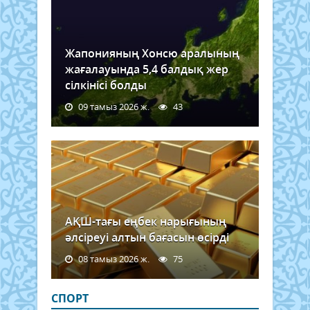
Жапонияның Хонсю аралының
жағалауында 5,4 балдық жер
сілкінісі болды
09 тамыз 2026 ж.
43
АҚШ-тағы еңбек нарығының
әлсіреуі алтын бағасын өсірді
08 тамыз 2026 ж.
75
СПОРТ