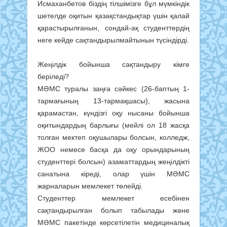
Исмаханбетов біздің тілшімізге бұл мүмкіндік
шетелде оқитын қазақстандықтар үшін қалай
қарастырылғанын, сондай-ақ студенттердің
неге кейде сақтандырылмайтынын түсіндірді.
Жеңілдік бойынша сақтандыру кімге
беріледі?
МӘМС туралы заңға сәйкес (26-баптың 1-
тармағының 13-тармақшасы), жасына
қарамастан, күндізгі оқу нысаны бойынша
оқитындардың барлығы (мейлі ол 18 жасқа
толған мектеп оқушылары болсын, колледж,
ЖОО немесе басқа да оқу орындарының
студенттері болсын) азаматтардың жеңілдікті
санатына кіреді, олар үшін МӘМС
жарналарын мемлекет төлейді.
Студенттер мемлекет есебінен
сақтандырылған болып табылады және
МӘМС пакетінде көрсетілетін медициналық