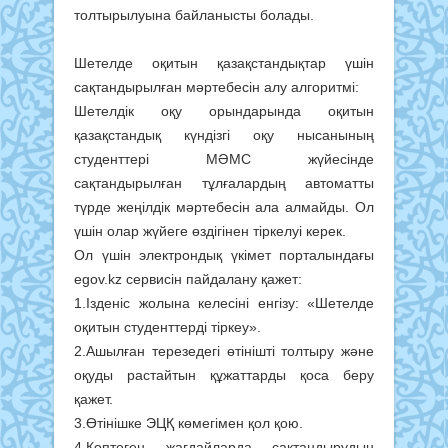
толтырылуына байланысты болады.
Шетелде оқитын қазақстандықтар үшін
сақтандырылған мәртебесін алу алгоритмі:
Шетелдік оқу орындарында оқитын
қазақстандық күндізгі оқу нысанының
студенттері МӘМС жүйесінде
сақтандырылған тұлғалардың автоматты
түрде жеңілдік мәртебесін ала алмайды. Ол
үшін олар жүйеге өздігінен тіркелуі керек.
Ол үшін электрондық үкімет порталындағы
egov.kz сервисін пайдалану қажет:
1.Ізденіс жолына келесіні енгізу: «Шетелде
оқитын студенттерді тіркеу».
2.Ашылған терезедегі өтінішті толтыру және
оқуды растайтын құжаттарды қоса беру
қажет.
3.Өтінішке ЭЦҚ көмегімен қол қою.
4.Көптеген жағдайларда сақтандырудың