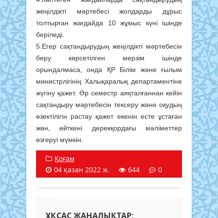
жеңілдікті мәртебесі жолдарды дұрыс
толтырған жағдайда 10 жұмыс күні ішінде
беріледі.
5.Егер сақтандырудың жеңілдікті мәртебесін
беру көрсетілген мерзім ішінде
орындалмаса, онда ҚР Білім және ғылым
министрлігінің Халықаралық департаментіне
жүгіну қажет. Әр семестр аяқталғаннан кейін
сақтандыру мәртебесін тексеру және оқудың
өзектілігін растау қажет екенін есте ұстаған
жөн, өйткені дерекқордағы мәліметтер
өзгеруі мүмкін.
Қоғам
04 қазан 2022 ж.
644
0
ҰҚСАС ЖАҢАЛЫҚТАР: