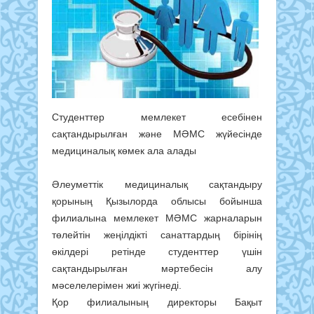
Студенттер мемлекет есебінен
сақтандырылған және МӘМС жүйесінде
медициналық көмек ала алады
Әлеуметтік медициналық сақтандыру
қорының Қызылорда облысы бойынша
филиалына мемлекет МӘМС жарналарын
төлейтін жеңілдікті санаттардың бірінің
өкілдері ретінде студенттер үшін
сақтандырылған мәртебесін алу
мәселелерімен жиі жүгінеді.
Қор филиалының директоры Бақыт