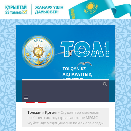
TOLQYN.KZ
АҚПАРАТТЫҚ
АГЕНТТІГІ
Толқын
»
Қоғам
» Студенттер мемлекет
есебінен сақтандырылған және МӘМС
жүйесінде медициналық көмек ала алады