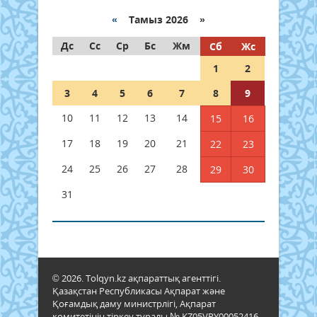
«
Тамыз 2026 »
Дс
Сс
Ср
Бс
Жм
Сб
Жс
1
2
3
4
5
6
7
8
9
10
11
12
13
14
15
16
17
18
19
20
21
22
23
24
25
26
27
28
29
30
31
© 2026. Tolqyn.kz ақпараттық агенттігі.
Қазақстан Республикасы Ақпарат және
Қоғамдық даму министрлігі, Ақпарат
комитетінің тіркеу туралы № KZ05VPY00052416