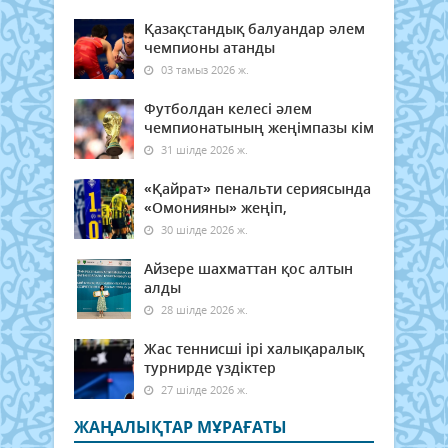
Қазақстандық балуандар әлем
чемпионы атанды
03 тамыз 2026 ж.
Футболдан келесі әлем
чемпионатының жеңімпазы кім
31 шілде 2026 ж.
«Қайрат» пенальти сериясында
«Омонияны» жеңіп,
30 шілде 2026 ж.
Айзере шахматтан қос алтын
алды
28 шілде 2026 ж.
Жас теннисші ірі халықаралық
турнирде үздіктер
27 шілде 2026 ж.
ЖАҢАЛЫҚТАР МҰРАҒАТЫ