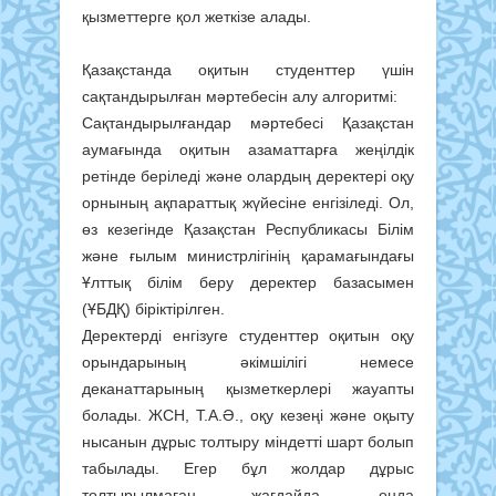
қызметтерге қол жеткізе алады.
Қазақстанда оқитын студенттер үшін
сақтандырылған мәртебесін алу алгоритмі:
Сақтандырылғандар мәртебесі Қазақстан
аумағында оқитын азаматтарға жеңілдік
ретінде беріледі және олардың деректері оқу
орнының ақпараттық жүйесіне енгізіледі. Ол,
өз кезегінде Қазақстан Республикасы Білім
және ғылым министрлігінің қарамағындағы
Ұлттық білім беру деректер базасымен
(ҰБДҚ) біріктірілген.
Деректерді енгізуге студенттер оқитын оқу
орындарының әкімшілігі немесе
деканаттарының қызметкерлері жауапты
болады. ЖСН, Т.А.Ә., оқу кезеңі және оқыту
нысанын дұрыс толтыру міндетті шарт болып
табылады. Егер бұл жолдар дұрыс
толтырылмаған жағдайда, онда