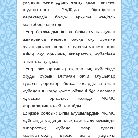
уақтылы және дұрыс енгізу қажет, өйткені
студенттерге ҰБДҚ-да біріктірілген
деректердің болуы арқылы жеңілдік
мәртебесі беріледі.
Егер бір жылдың ішінде білім алушы оқудан
шығарылса немесе басқа оқу орнына
ауыстырылса, онда ол туралы мәліметтерді
өзінің оқу орнының ақпараттық жүйесінен
алып тастау қажет.
Егер оқу орнының ақпараттық жүйесінде
оқуды бұрын аяқтаған білім алушылар
туралы деректер болса, оларды аталған
жүйеден шығару қажет, өйткені бұл адамдар
жұмысқа орналасу кезінде МӘМС
жарналарын төлей алмайды.
Есіңізде болсын: Білім алушылардың МӘМС
жүйесінде медициналық көмек алу мүмкіндігі
ақпараттық жүйеде олар туралы
мәліметтердің дұрыс және уақтылы