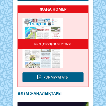
ЖАҢА НОМЕР
№59 (11223)
08.08.2026 ж.
PDF МҰРАҒАТЫ
ӘЛЕМ ЖАҢАЛЫҚТАРЫ