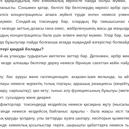
рлі қарқындылық пен клиникалық көріністе пайда болуы мүмкін,
анысты. Сонымен қатар, белгілі бір белгілердің көрінісі әрбір ор
 әлсіз концентрациясы ағзаға жүйелі түрде енген немесе үлке
 мүмкін. Сондай-ақ токсиндер бар, олардың бір тамшысынан 
у кезінде заттың дозасы ғана емес, жәбірленушінің жасы да маңызд
дың концентрациясы бала үшін өлімге әкелуі мүмкін. Улар бар, ішк
а бұзылулар пайда болғанша ағзада ешқандай өзгерістер болмай
ептері қандай болады?
й-ақ улануды тудыратын көптеген заттар бар. Дегенмен, әрбір жек
ен кезде алғашқы белгілер дереу немесе бірнеше сағаттан кейін па
налу; бас ауруы және галлюцинация; асқазан-ішек жолында, іш а
рылауы немесе жүректің толық тоқтауы; қарашық реакциясы (кеңейт
қызару, сарғыштау); қан кету; тыныс алу функциясының бұзылуы (жөтел
т; сусыздану және диарея.
 факторлар: токсиндерді кездейсоқ немесе қасақана жұту (мысалы
кезінде немесе кездейсоқ байланыс арқылы - бала жақсы иісті т
 қаруды қолдану, улы заттарды ауаға шығару; кәсіпорын қызметке
нде химиялық қосылыстар теріге, шырышты қабаттарға немесе т