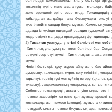
белгілердің комбинациясы. Улану белгілері әртү
токсиннің түріне және ағзаға түскен мөлшерге байл
жеке ерекшеліктеріне әсер етеді. Токсиндердің
қабылдаған жағдайда ғана бұзылуларға әкелуі
түзетілмейтін салдар болуы мүмкін. Химиялық улан
адамда іс жүзінде ешқандай реакция тудырмайтын у
кезде өмірлік маңызды органдардың функцияларынд
2) Т
амақтан уланудың негізгі белгілері мен себ
-Химиялық уланудың көптеген белгілері бар. Сонда
әртүрлі әсер етуі мүмкін. Химиялық зат ағзаға енг
мүмкін.
Негізгі белгілері: құсу, жүрек айну және бас ай
ауырсыну; тахикардия, жүрек соғу жиілігінің жоға
тарылту); терінің түсі мен күйінің өзгеруі (цианоз, 
тұншығу); лакримацияның жоғарылауы, конъюнктиви
Себептер токсиндердің ағзаға енуіне ықпал ететін
немесе жасөспірім өз-өзіне қол жұмсау әрекеті 
қоспаларды жеп немесе ішкенде); жұмыста химиялық
немқұрайлылығы немесе бұзушылықтары, нәтижесі