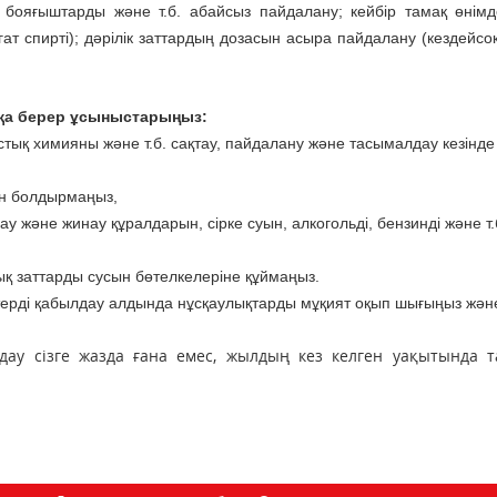
і, бояғыштарды және т.б. абайсыз пайдалану; кейбір тамақ өнімд
гат спирті); дәрілік заттардың дозасын асыра пайдалану (кездейсо
ққа берер ұсыныстарыңыз:
ыстық химияны және т.б. сақтау, пайдалану және тасымалдау кезінде
гін болдырмаңыз,
және жинау құралдарын, сірке суын, алкогольді, бензинді және т.
йық заттарды сусын бөтелкелеріне құймаңыз.
ктерді қабылдау алдында нұсқаулықтарды мұқият оқып шығыңыз жән
ау сізге жазда ғана емес, жылдың кез келген уақытында т