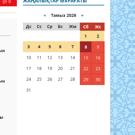
ЖАҢАЛЫҚТАР МҰРАҒАТЫ
0
«
Тамыз 2026 »
Дс
Сс
Ср
Бс
Жм
Сб
Жс
1
2
3
4
5
6
7
8
9
ын
10
11
12
13
14
15
16
17
18
19
20
21
22
23
24
25
26
27
28
29
30
ын
31
ды