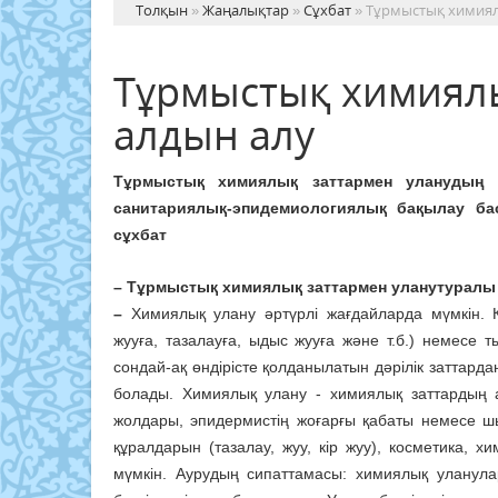
Толқын
»
Жаңалықтар
»
Сұхбат
» Тұрмыстық химиял
Тұрмыстық химиял
алдын алу
Тұрмыстық химиялық заттармен уланудың 
санитариялық-эпидемиологиялық бақылау б
сұхбат
– Тұрмыстық химиялық заттармен улану
туралы
–
Химиялық улану әртүрлі жағдайларда мүмкін. 
жууға, тазалауға, ыдыс жууға және т.б.) немесе 
сондай-ақ өндірісте қолданылатын дәрілік заттар
болады. Химиялық улану - химиялық заттардың а
жолдары, эпидермистің жоғарғы қабаты немесе шы
құралдарын (тазалау, жуу, кір жуу), косметика, 
мүмкін. Аурудың сипаттамасы: химиялық уланулар