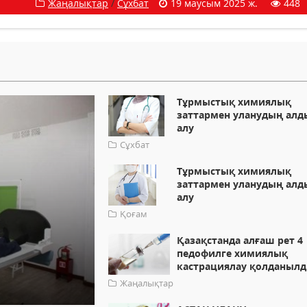
Жаңалықтар
/
Сұхбат
19 маусым 2025 ж.
448
Тұрмыстық химиялық
заттармен уланудың алд
алу
Сұхбат
Тұрмыстық химиялық
заттармен уланудың алд
алу
Қоғам
Қазақстанда алғаш рет 4
педофилге химиялық
кастрациялау қолданыл
Жаңалықтар