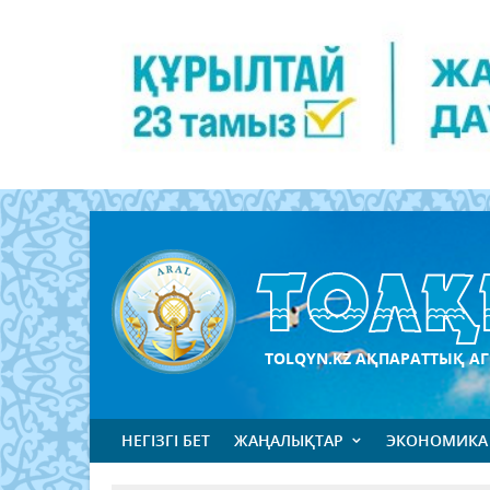
TOLQYN.KZ АҚПАРАТТЫҚ АГ
НЕГІЗГІ БЕТ
ЖАҢАЛЫҚТАР
ЭКОНОМИКА