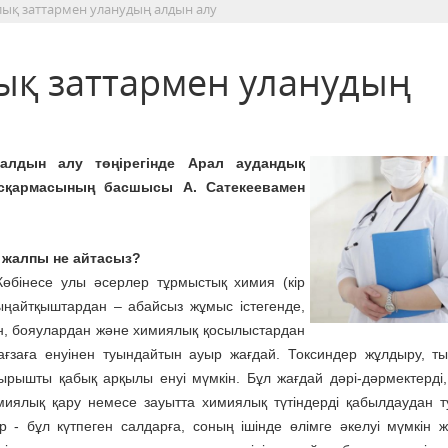
ық заттармен уланудың алдын алу
ық заттармен уланудың
алдын алу төңірегінде
Арал аудандық
асқармасының басшысы А. Сатекеевамен
 жалпы не айтасыз?
Көбінесе улы әсерлер тұрмыстық химия (кір
тыңайтқыштардан – абайсыз жұмыс істегенде,
дан, бояулардан және химиялық қосылыстардан
ғзаға енуінен туындайтын ауыр жағдай. Токсиндер жұлдыру, т
рышты қабық арқылы енуі мүмкін. Бұл жағдай дәрі-дәрмектерді,
химиялық қару немесе зауытта химиялық түтіндерді қабылдаудан 
 - бұл күтпеген салдарға, соның ішінде өлімге әкелуі мүмкін 