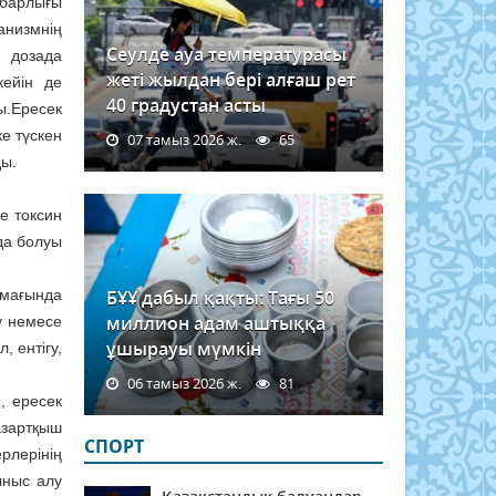
 барлығы
ганизмнің
Сеулде ауа температурасы
н дозада
жеті жылдан бері алғаш рет
кейін де
40 градустан асты
ы.Ересек
е түскен
07 тамыз 2026 ж.
65
ды.
е токсин
йда болуы
ймағында
БҰҰ дабыл қақты: Тағы 50
миллион адам аштыққа
у немесе
ұшырауы мүмкін
, ентігу,
06 тамыз 2026 ж.
81
, ересек
азартқыш
СПОРТ
рлерінің
ыныс алу