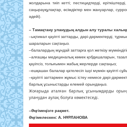
жолдарына тиіп кетті; пестицидтерді, еріткіштерд
саңырауқұлақтар, өсімдіктер мен жануарлар, сурро
әдейі).
– Тамақтану уланудың алдын алу туралы халы
–ықтимал қауіпті заттарды, дәрі-дәрмектерді, тұрм
шараларын сақтаңыз.
–балалардың мұндай заттарға қол жеткізу мүмкінді
–алғашқы медициналық көмек қобдишаларын, тазалау 
қауіпсіз, толығымен жабық жерлерде сақтаңыз;
–ешқашан балалар қателесіп ішуі мүмкін қауіпті сұ
–қауіпті заттармен жұмыс істеу немесе дәрі-дәрме
барлық ұсыныстарды елемей орындаңыз.
Жоғарыда аталған барлық ұсынымдарды орынд
уланудан аулақ болуға көмектеседі.
–Әңгімеңізге рақмет.
Әңгімелескен: А. НҰРЛАНОВА