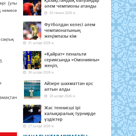
Қазақстандық балуандар
ері (улы
әлем чемпионы атанды
қ немесе
03 тамыз 2026 ж.
Футболдан келесі әлем
чемпионатының
жеңімпазы кім
 сақтық
31 шілде 2026 ж.
«Қайрат» пенальти
сериясында «Омонияны»
б.
жеңіп,
30 шілде 2026 ж.
е
Айзере шахматтан қос
алтын алды
28 шілде 2026 ж.
амақтан
Жас теннисші ірі
халықаралық турнирде
үздіктер
27 шілде 2026 ж.