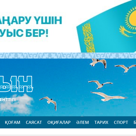
ЕНТТІГІ
ҚОҒАМ
САЯСАТ
ОҚИҒАЛАР
ӘЛЕМ
ТАРИХ
СПОРТ