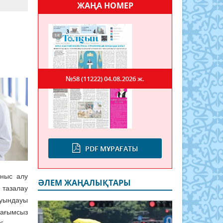
ЖАҢА НОМЕР
№58 (11222)
04.08.2026 ж.
PDF МҰРАҒАТЫ
ыныс алу
ӘЛЕМ ЖАҢАЛЫҚТАРЫ
 тазалау
туындауы
жағымсыз