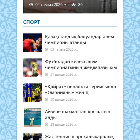
04 тамыз 2026 ж.
86
СПОРТ
Қазақстандық балуандар әлем
чемпионы атанды
03 тамыз 2026 ж.
Футболдан келесі әлем
чемпионатының жеңімпазы кім
31 шілде 2026 ж.
«Қайрат» пенальти сериясында
«Омонияны» жеңіп,
30 шілде 2026 ж.
Айзере шахматтан қос алтын
алды
28 шілде 2026 ж.
Жас теннисші ірі халықаралық