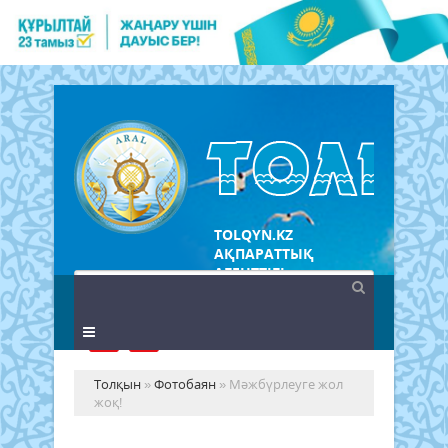
TOLQYN.KZ
АҚПАРАТТЫҚ
АГЕНТТІГІ
Толқын
»
Фотобаян
» Мәжбүрлеуге жол
жоқ!