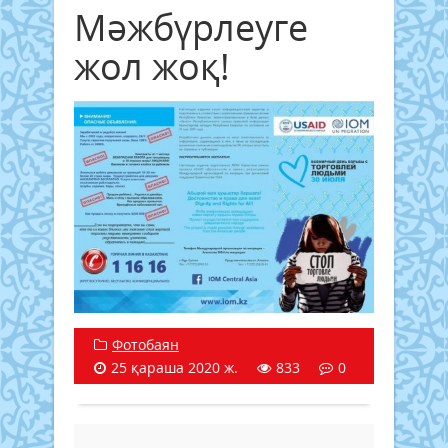
Мәжбүрлеуге
жол жоқ!
Фотобаян
25 қараша 2020 ж.
833
0