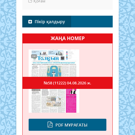
Қоғам
Пікір қалдыру
ЖАҢА НОМЕР
№58 (11222)
04.08.2026 ж.
PDF МҰРАҒАТЫ