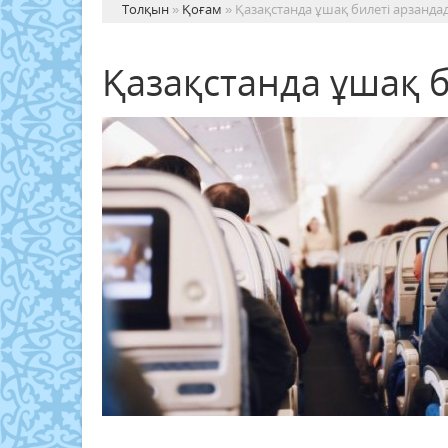
Толқын
»
Қоғам
» Қазақстанда ұшақ билеті арзанда
Қазақстанда ұшақ 