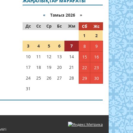
ЖАҢАЛЫҚТАР МҰРАҒАТЫ
«
Тамыз 2026 »
Дс
Сс
Ср
Бс
Жм
Сб
Жс
1
2
3
4
5
6
7
8
9
10
11
12
13
14
15
16
17
18
19
20
21
22
23
24
25
26
27
28
29
30
31
лігі