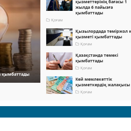
қызметтерінің бағасы 1
жылда 6 пайызға
қымбаттады
Қоғам
Қызылордада теміржол к
қызметі қымбаттады
Қоғам
Қазақстанда темекі
қымбаттады
Қоғам
ға қымбаттады
Кей мемлекеттік
қызметкердің жалақысы 
Қоғам