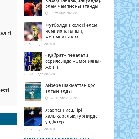
Қазақстандық балуандар
әлем чемпионы атанды
03 тамыз 2026 ж.
Футболдан келесі әлем
чемпионатының
өлігі
жеңімпазы кім
31 шілде 2026 ж.
«Қайрат» пенальти
сериясында «Омонияны»
жеңіп,
30 шілде 2026 ж.
Айзере шахматтан қос
өсті
алтын алды
28 шілде 2026 ж.
Жас теннисші ірі
халықаралық турнирде
үздіктер
27 шілде 2026 ж.