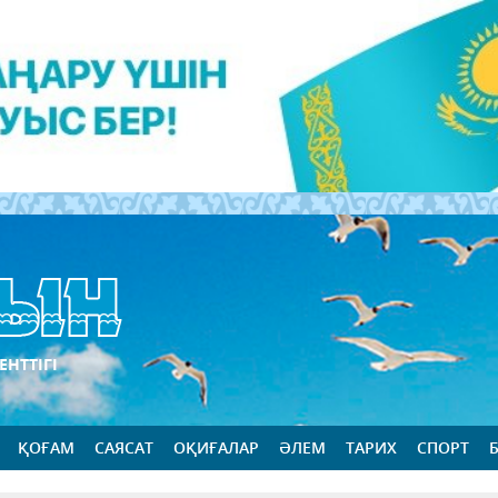
ЕНТТІГІ
ҚОҒАМ
САЯСАТ
ОҚИҒАЛАР
ӘЛЕМ
ТАРИХ
СПОРТ