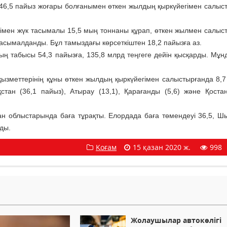
 46,5 пайыз жоғары болғанымен өткен жылдың қыркүйегімен салыс
мен жүк тасымалы 15,5 мың тоннаны құрап, өткен жылмен салыс
 тасымалданды. Бұл тамыздағы көрсеткіштен 18,2 пайызға аз.
ң табысы 54,3 пайызға, 135,8 млрд теңгеге дейін қысқарды. Мұнд
қызметтерінің құны өткен жылдың қыркүйегімен салыстырғанда 8,7
қстан (36,1 пайыз), Атырау (13,1), Қарағанды (5,6) және Қостан
тан облыстарында баға тұрақты. Елордада баға төмендеуі 36,5, Ш
ды.
Қоғам
15 қазан 2020 ж.
998
Жолаушылар автокөлігі