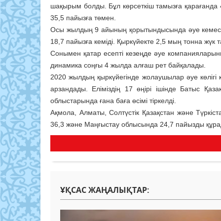
шақырым болды. Бұл көрсеткіш тамызға қарағанда
35,5 пайызға төмен.
Осы жылдың 9 айының қорытындысында әуе кемесі
18,7 пайызға кеміді. Қыркүйекте 2,5 мың тонна жүк
Сонымен қатар есепті кезеңде әуе компанияларыны
динамика соңғы 4 жылда алғаш рет байқалады.
2020 жылдың қыркүйегінде жолаушылар әуе көлігі 
арзандады. Еліміздің 17 өңірі ішінде Батыс Қаза
облыстарында ғана баға өсімі тіркелді.
Ақмола, Алматы, Солтүстік Қазақстан және Түркіс
36,3 және Маңғыстау облысында 24,7 пайызды құра
ҰҚСАС ЖАҢАЛЫҚТАР: