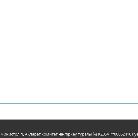
инистрлігі, Ақпарат комитетінің тіркеу туралы № KZ05VPY00052416 куә