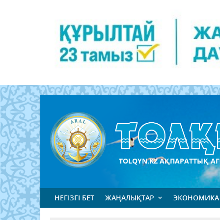
TOLQYN.KZ АҚПАРАТТЫҚ АГ
НЕГІЗГІ БЕТ
ЖАҢАЛЫҚТАР
ЭКОНОМИКА