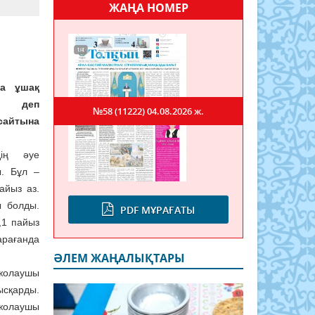
ЖАҢА НОМЕР
да ұшақ
, деп
№58 (11222)
04.08.2026 ж.
 сайтына
дің әуе
. Бұл –
айыз аз.
 болды.
PDF МҰРАҒАТЫ
,1 пайыз
арағанда
ӘЛЕМ ЖАҢАЛЫҚТАРЫ
жолаушы
сқарды.
жолаушы