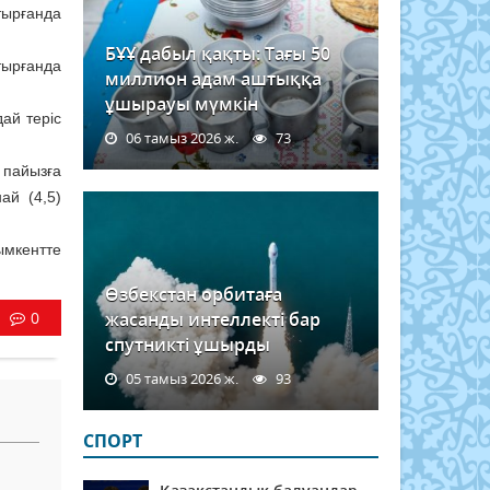
тырғанда
БҰҰ дабыл қақты: Тағы 50
тырғанда
миллион адам аштыққа
ұшырауы мүмкін
ай теріс
06 тамыз 2026 ж.
73
 пайызға
ай (4,5)
ымкентте
Өзбекстан орбитаға
0
жасанды интеллекті бар
спутникті ұшырды
05 тамыз 2026 ж.
93
СПОРТ