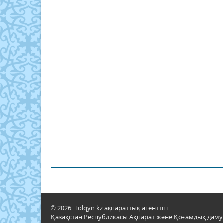
© 2026. Tolqyn.kz ақпараттық агенттігі.
Қазақстан Республикасы Ақпарат және Қоғамдық даму м