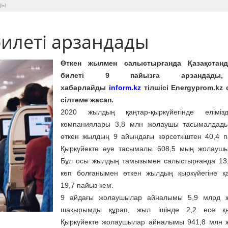
ды
билеті арзандады
Өткен жылмен салыстырғанда Қазақстан
билеті 9 пайызға арзандады
хабарлайды
inform.kz
тілшісі Energyprom.kz
сілтеме жасап.
2020 жылдың қаңтар-қыркүйегінде еліміз
көмпаниялары 3,8 млн жолаушы тасымалдады
өткен жылдың 9 айындағы көрсеткіштен 40,4 п
Қыркүйекте әуе тасымалы 608,5 мың жолаушы
Бұл осы жылдың тамызымен салыстырғанда 13
көп болғанымен өткен жылдың қыркүйегіне қ
19,7 пайыз кем.
9 айдағы жолаушылар айналымы 5,9 млрд 
шақырымды құрап, жыл ішінде 2,2 есе қы
Қыркүйекте жолаушылар айналымы 941,8 млн 