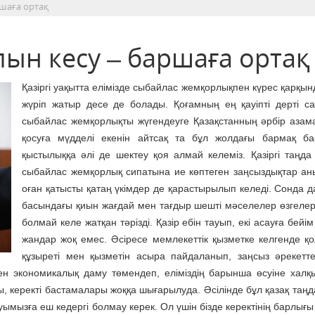
шаға ортақ
н кесу – баршаға ортақ
Қазіргі уақытта елімізде сыбайлас жемқорлықпен күрес қарқын
жүріп жатыр десе де болады. Қоғамның ең қауіпті дерті с
сыбайлас жемқорлықты жүгендеуге Қазақстанның әрбір азам
қосуға мүдделі екенін айтсақ та бұл жолдағы бармақ ба
қыстылыққа әлі де шектеу қоя алмай келеміз. Қазіргі таңда 
сыбайлас жемқорлық сипатына ие көптеген заңсыздықтар ан
оған қатысты қатаң үкімдер де қарастырылып келеді. Сонда да
басындағы қиын жағдай мен тағдыр шешті мәселелер өзгелер
болмай келе жатқан тәрізді. Қазір ебін тауып, екі асауға бейі
жандар жоқ емес. Әсіресе мемлекеттік қызметке келгенде қ
құзыреті мен қызметін асыра пайдаланып, заңсыз әрекетт
нен экономикалық даму төмендеп, еліміздің барынша өсуіне хал
ы, керекті бастамалары жоққа шығарылуда. Әсілінде бұл қазақ таңд
ымызға еш кедергі болмау керек. Ол үшін бізде керектінің барлығы