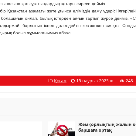
азынасына қол сұғатындардың қатары сиресе дейміз.
р Қазақстан азаматы жете ұғынса еліміздің даму үдерісі ілгерілей
ң болашағын ойлап, былық істерден аяғын тартып жүрсе дейміз. «
алдырмай, барлығын іспен дәлелдейтін кез жеткен сияқты. Сонды
жұдырық болып жұмылғанымыз абзал.
Қоғам
15 наурыз 2025 ж.
248
Жемқорлықтың жолын к
баршаға ортақ