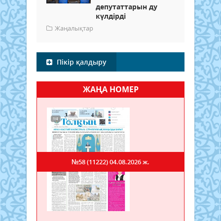
депутаттарын ду
күлдірді
Жаңалықтар
Пікір қалдыру
ЖАҢА НОМЕР
№58 (11222)
04.08.2026 ж.