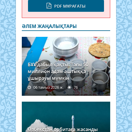
PDF МҰРАҒАТЫ
ӘЛЕМ ЖАҢАЛЫҚТАРЫ
БҰҰ дабыл қақты: Тағы 50
миллион адам аштыққа
ұшырауы мүмкін
06 тамыз 2026 ж.
76
Өзбекстан орбитаға жасанды