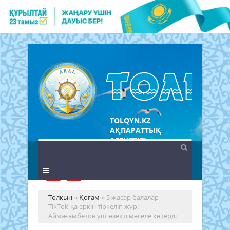
TOLQYN.KZ
АҚПАРАТТЫҚ
АГЕНТТІГІ
Толқын
»
Қоғам
» 5 жасар балалар
TikTok-қа еркін тіркеліп жүр:
Аймағамбетов үш өзекті мәселе көтерді