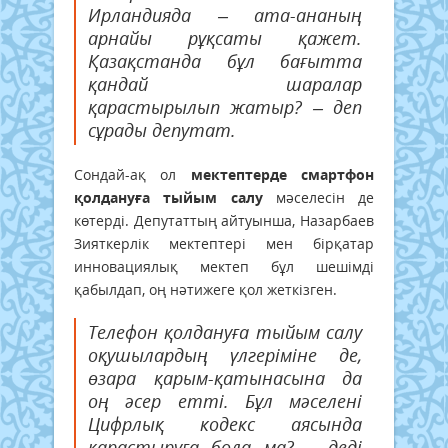
Ирландияда – ата-ананың
арнайы рұқсаты қажет.
Қазақстанда бұл бағытта
қандай шаралар
қарастырылып жатыр? – деп
сұрады депутат.
Сондай-ақ ол
мектептерде смартфон
қолдануға тыйым салу
мәселесін де
көтерді. Депутаттың айтуынша, Назарбаев
Зияткерлік мектептері мен бірқатар
инновациялық мектеп бұл шешімді
қабылдап, оң нәтижеге қол жеткізген.
Телефон қолдануға тыйым салу
оқушылардың үлгеріміне де,
өзара қарым-қатынасына да
оң әсер етті. Бұл мәселені
Цифрлық кодекс аясында
қарастыруға бола ма? – деді