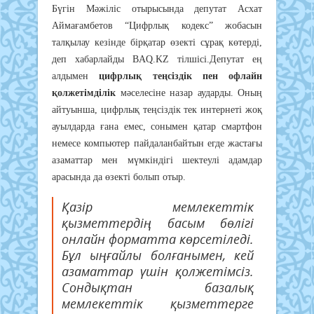
Бүгін Мәжіліс отырысында депутат Асхат
Аймағамбетов “Цифрлық кодекс” жобасын
талқылау кезінде бірқатар өзекті сұрақ көтерді,
деп хабарлайды BAQ.KZ тілшісі.Депутат ең
алдымен
цифрлық теңсіздік пен офлайн
қолжетімділік
мәселесіне назар аударды. Оның
айтуынша, цифрлық теңсіздік тек интернеті жоқ
ауылдарда ғана емес, сонымен қатар смартфон
немесе компьютер пайдаланбайтын егде жастағы
азаматтар мен мүмкіндігі шектеулі адамдар
арасында да өзекті болып отыр.
Қазір мемлекеттік
қызметтердің басым бөлігі
онлайн форматта көрсетіледі.
Бұл ыңғайлы болғанымен, кей
азаматтар үшін қолжетімсіз.
Сондықтан базалық
мемлекеттік қызметтерге