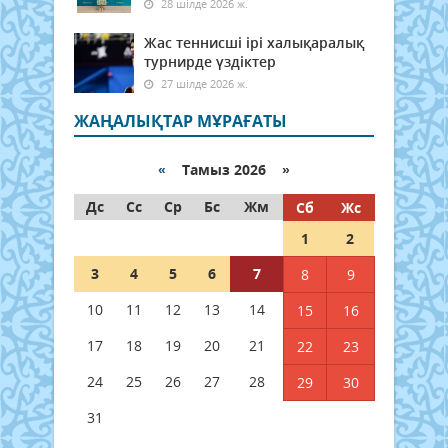
28 шілде 2026 ж.
Жас теннисші ірі халықаралық
турнирде үздіктер
27 шілде 2026 ж.
ЖАҢАЛЫҚТАР МҰРАҒАТЫ
«
Тамыз 2026 »
Дс
Сс
Ср
Бс
Жм
Сб
Жс
1
2
3
4
5
6
7
8
9
10
11
12
13
14
15
16
17
18
19
20
21
22
23
24
25
26
27
28
29
30
31