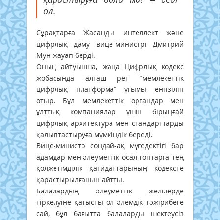
ол.
Сұрақтарға Жасанды интеллект және
цифрлық даму вице-министрі Дмитрий
Мун жауап берді.
Оның айтуынша, жаңа Цифрлық кодекс
жобасында алғаш рет “мемлекеттік
цифрлық платформа” ұғымы енгізіліп
отыр. Бұл мемлекеттік органдар мен
ұлттық компаниялар үшін бірыңғай
цифрлық архитектура мен стандарттарды
қалыптастыруға мүмкіндік береді.
Вице-министр сондай-ақ мүгедектігі бар
адамдар мен әлеуметтік осал топтарға тең
қолжетімділік қағидаттарының кодексте
қарастырылғанын айтты.
Балалардың әлеуметтік желілерде
тіркелуіне қатысты ол әлемдік тәжірибеге
сай, бұл бағытта балаларды шектеусіз