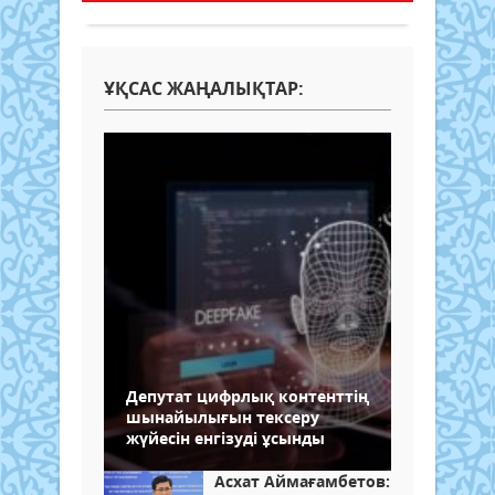
ҰҚСАС ЖАҢАЛЫҚТАР:
Депутат цифрлық контенттің
шынайылығын тексеру
жүйесін енгізуді ұсынды
Асхат Аймағамбетов: