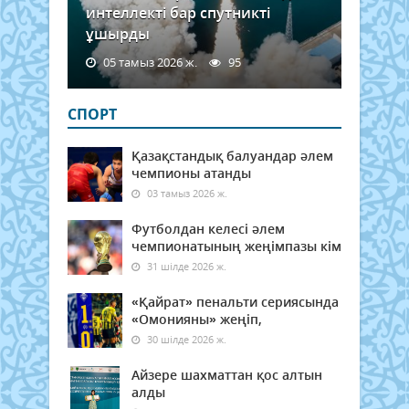
интеллекті бар спутникті
ұшырды
05 тамыз 2026 ж.
95
СПОРТ
Қазақстандық балуандар әлем
чемпионы атанды
03 тамыз 2026 ж.
Футболдан келесі әлем
чемпионатының жеңімпазы кім
31 шілде 2026 ж.
«Қайрат» пенальти сериясында
«Омонияны» жеңіп,
30 шілде 2026 ж.
Айзере шахматтан қос алтын
алды