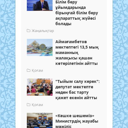
Білім беру
ұйымдарында
бірыңғай білім беру
ақпараттық жүйесі
болады
Жаңалықтар
Аймағамбетов
мектептегі 13,5 мың
маманның
жалақысы қашан
көтерілетінін айтты
Қоғам
"Тыйым салу керек":
депутат мектепте
неден бас тарту
қажет екенін айтты
Қоғам
«Кешке шешеміз»
Министрдің жауабы
мәжіліс