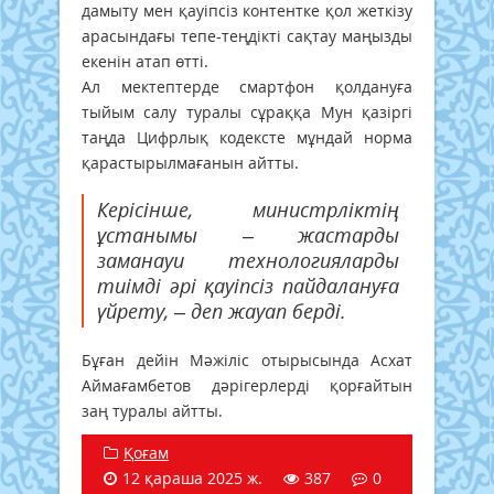
дамыту мен қауіпсіз контентке қол жеткізу
арасындағы тепе-теңдікті сақтау маңызды
екенін атап өтті.
Ал мектептерде смартфон қолдануға
тыйым салу туралы сұраққа Мун қазіргі
таңда Цифрлық кодексте мұндай норма
қарастырылмағанын айтты.
Керісінше, министрліктің
ұстанымы – жастарды
заманауи технологияларды
тиімді әрі қауіпсіз пайдалануға
үйрету, – деп жауап берді.
Бұған дейін Мәжіліс отырысында Асхат
Аймағамбетов
дәрігерлерді қорғайтын
заң
туралы айтты.
Қоғам
12 қараша 2025 ж.
387
0