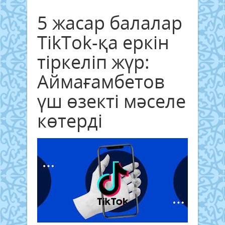
5 жасар балалар
TikTok-қа еркін
тіркеліп жүр:
Аймағамбетов
үш өзекті мәселе
көтерді