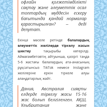
офлайн қолжетімділікті
сақтау және әлеуметтік осал
топтардың мүддесін ескеру
бағытында қандай нормалар
қарастырылған? – деді
депутат.
Екінші мәселе ретінде
балалардың
әлеуметтік желілерде тіркелу жасын
шектеу
тақырыбы көтерілді.
Аймағамбетовтің айтуынша, қазіргі таңда
5-6 жастағы балалардың ата-анасының
рұқсатынсыз TikTok немесе Instagram
желілеріне еркін тіркеле алуы
алаңдатарлық жайт.
Дания, Австралия сияқты
елдерде тіркелу жасы 15-16
жас болып белгіленген. АҚШ,
Ұлыбритания және