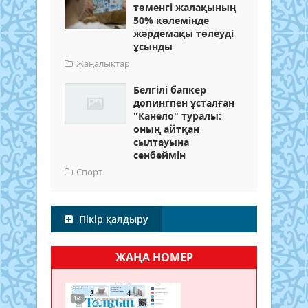
төменгі жалақының
50% көлемінде
жәрдемақы төлеуді
ұсынды
Жаңалықтар
Белгілі бапкер
допингпен ұсталған
"Канело" туралы:
оның айтқан
сылтауына
сенбеймін
Спорт
Пікір қалдыру
ЖАҢА НОМЕР