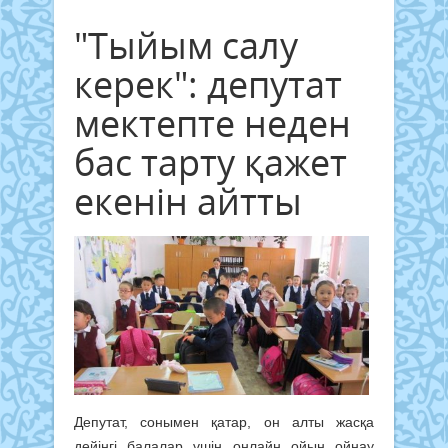
"Тыйым салу
керек": депутат
мектепте неден
бас тарту қажет
екенін айтты
Депутат, сонымен қатар, он алты жасқа
дейінгі балалар үшін онлайн ойын ойнау