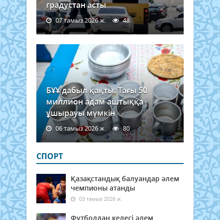
градустан асты
07 тамыз 2026 ж.
48
БҰҰ дабыл қақты: Тағы 50
миллион адам аштыққа
ұшырауы мүмкін
06 тамыз 2026 ж.
80
СПОРТ
Қазақстандық балуандар әлем
чемпионы атанды
03 тамыз 2026 ж.
Футболдан келесі әлем