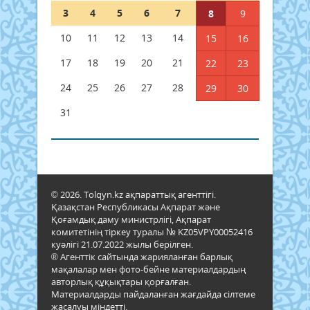
3
4
5
6
7
8
9
10
11
12
13
14
15
16
17
18
19
20
21
22
23
24
25
26
27
28
29
30
31
© 2026. Tolqyn.kz ақпараттық агенттігі.
Қазақстан Республикасы Ақпарат және
Қоғамдық даму министрлігі, Ақпарат
комитетінің тіркеу туралы № KZ05VPY00052416
куәлігі 21.07.2022 жылы берілген.
® Агенттік сайтында жарияланған барлық
мақалалар мен фото-бейне материалдардың
авторлық құқықтары қорғалған.
Материалдарды пайдаланған жағдайда сілтеме
жасалуы міндетті.