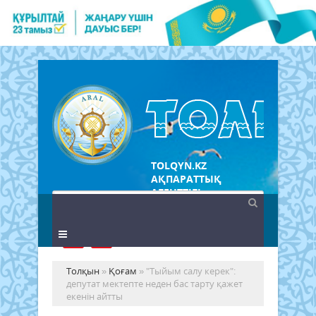
TOLQYN.KZ
АҚПАРАТТЫҚ
АГЕНТТІГІ
Толқын
»
Қоғам
» "Тыйым салу керек":
депутат мектепте неден бас тарту қажет
екенін айтты