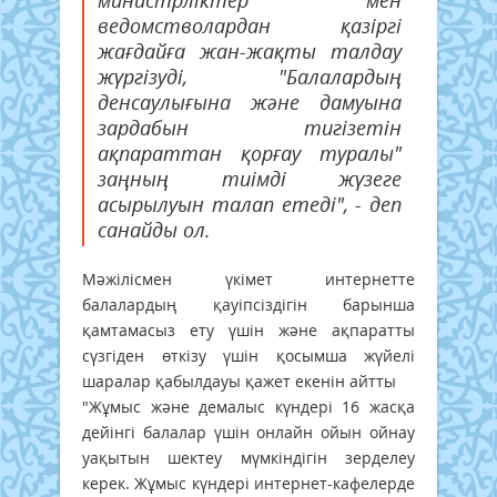
министрліктер мен
ведомстволардан қазіргі
жағдайға жан-жақты талдау
жүргізуді, "Балалардың
денсаулығына және дамуына
зардабын тигізетін
ақпараттан қорғау туралы"
заңның тиімді жүзеге
асырылуын талап етеді", - деп
санайды ол.
Мәжілісмен үкімет интернетте
балалардың қауіпсіздігін барынша
қамтамасыз ету үшін және ақпаратты
сүзгіден өткізу үшін қосымша жүйелі
шаралар қабылдауы қажет екенін айтты
"Жұмыс және демалыс күндері 16 жасқа
дейінгі балалар үшін онлайн ойын ойнау
уақытын шектеу мүмкіндігін зерделеу
керек. Жұмыс күндері интернет-кафелерде