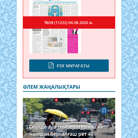
№58 (11222)
04.08.2026 ж.
PDF МҰРАҒАТЫ
ӘЛЕМ ЖАҢАЛЫҚТАРЫ
Сеулде ауа температурасы жеті
жылдан бері алғаш рет 40