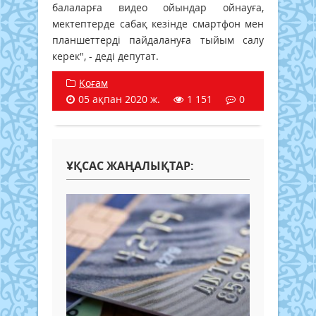
балаларға видео ойындар ойнауға,
мектептерде сабақ кезінде смартфон мен
планшеттерді пайдалануға тыйым салу
керек", - деді депутат.
Қоғам
05 ақпан 2020 ж.
1 151
0
ҰҚСАС ЖАҢАЛЫҚТАР: