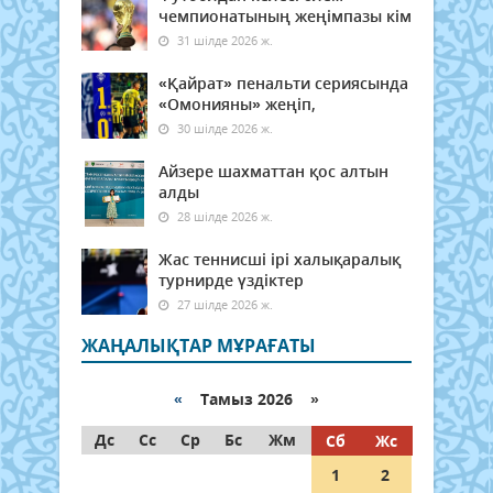
чемпионатының жеңімпазы кім
31 шілде 2026 ж.
«Қайрат» пенальти сериясында
«Омонияны» жеңіп,
30 шілде 2026 ж.
Айзере шахматтан қос алтын
алды
28 шілде 2026 ж.
Жас теннисші ірі халықаралық
турнирде үздіктер
27 шілде 2026 ж.
ЖАҢАЛЫҚТАР МҰРАҒАТЫ
«
Тамыз 2026 »
Дс
Сс
Ср
Бс
Жм
Сб
Жс
1
2