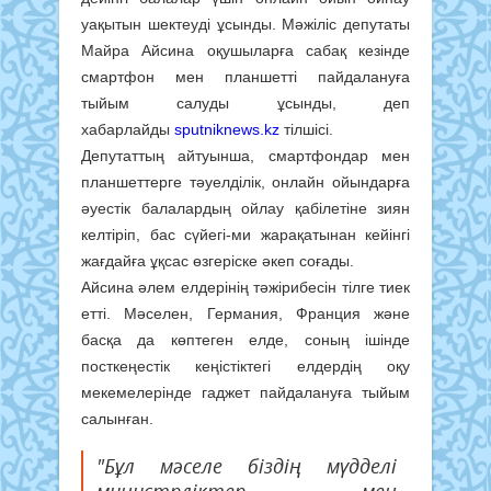
уақытын шектеуді ұсынды. Мәжіліс депутаты
Майра Айсина оқушыларға сабақ кезінде
смартфон мен планшетті пайдалануға
тыйым салуды ұсынды, деп
хабарлайды
sputniknews.kz
тілшісі.
Депутаттың айтуынша, смартфондар мен
планшеттерге тәуелділік, онлайн ойындарға
әуестік балалардың ойлау қабілетіне зиян
келтіріп, бас сүйегі-ми жарақатынан кейінгі
жағдайға ұқсас өзгеріске әкеп соғады.
Айсина әлем елдерінің тәжірибесін тілге тиек
етті. Мәселен, Германия, Франция және
басқа да көптеген елде, соның ішінде
посткеңестік кеңістіктегі елдердің оқу
мекемелерінде гаджет пайдалануға тыйым
салынған.
"Бұл мәселе біздің мүдделі