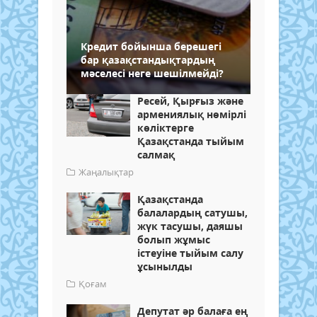
Кредит бойынша берешегі
бар қазақстандықтардың
мәселесі неге шешілмейді?
Ресей, Қырғыз және
армениялық нөмірлі
көліктерге
Қазақстанда тыйым
салмақ
Жаңалықтар
Қазақстанда
балалардың сатушы,
жүк тасушы, даяшы
болып жұмыс
істеуіне тыйым салу
ұсынылды
Қоғам
Депутат әр балаға ең