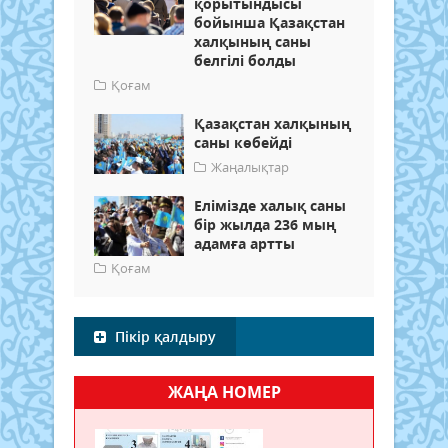
қорытындысы
бойынша Қазақстан
халқының саны
белгілі болды
Қоғам
Қазақстан халқының
саны көбейді
Жаңалықтар
Елімізде халық саны
бір жылда 236 мың
адамға артты
Қоғам
Пікір қалдыру
ЖАҢА НОМЕР