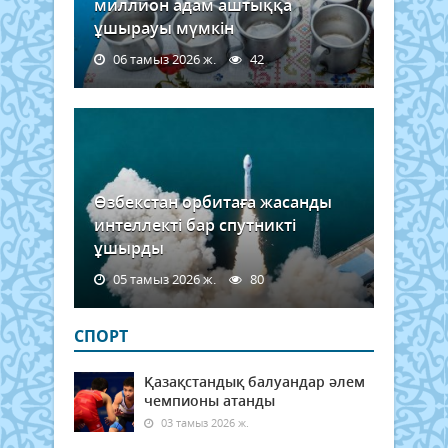
миллион адам аштыққа
ұшырауы мүмкін
06 тамыз 2026 ж.
42
Өзбекстан орбитаға жасанды
интеллекті бар спутникті
ұшырды
05 тамыз 2026 ж.
80
СПОРТ
Қазақстандық балуандар әлем
чемпионы атанды
03 тамыз 2026 ж.