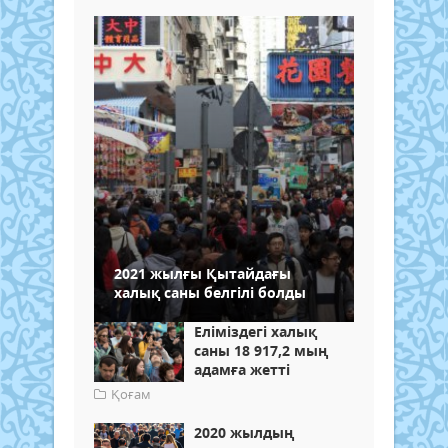
2021 жылғы Қытайдағы
халық саны белгілі болды
Еліміздегі халық
саны 18 917,2 мың
адамға жетті
Қоғам
2020 жылдың