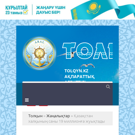
TOLQYN.KZ
АҚПАРАТТЫҚ
АГЕНТТІГІ
Толқын
»
Жаңалықтар
» Қазақстан
халқының саны 19 миллионға жуықтады