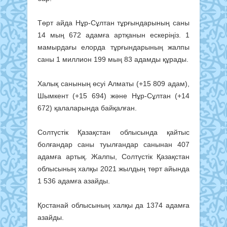
Төрт айда Нұр-Сұлтан тұрғындарының саны
14 мың 672 адамға артқанын ескеріңіз. 1
мамырдағы елорда тұрғындарының жалпы
саны 1 миллион 199 мың 83 адамды құрады.
Халық санының өсуі Алматы (+15 809 адам),
Шымкент (+15 694) және Нұр-Сұлтан (+14
672) қалаларында байқалған.
Солтүстік Қазақстан облысында қайтыс
болғандар саны туылғандар санынан 407
адамға артық. Жалпы, Солтүстік Қазақстан
облысының халқы 2021 жылдың төрт айында
1 536 адамға азайды.
Қостанай облысының халқы да 1374 адамға
азайды.