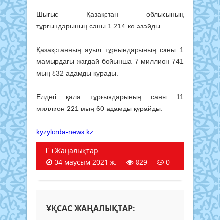
Шығыс Қазақстан облысының
тұрғындарының саны 1 214-ке азайды.
Қазақстанның ауыл тұрғындарының саны 1
мамырдағы жағдай бойынша 7 миллион 741
мың 832 адамды құрады.
Елдегі қала тұрғындарының саны 11
миллион 221 мың 60 адамды құрайды.
kyzylorda-news.kz
Жаңалықтар
04 маусым 2021 ж.
829
0
ҰҚСАС ЖАҢАЛЫҚТАР: