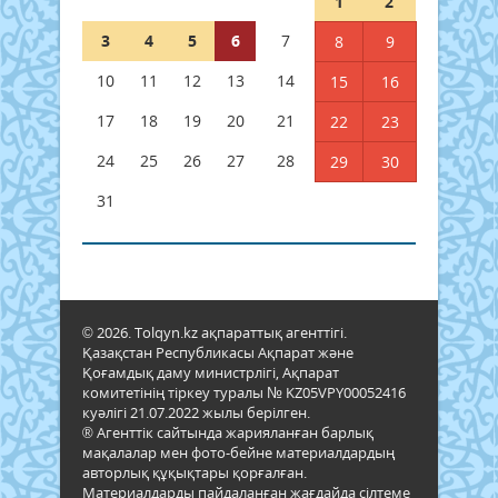
1
2
3
4
5
6
7
8
9
10
11
12
13
14
15
16
17
18
19
20
21
22
23
24
25
26
27
28
29
30
31
© 2026. Tolqyn.kz ақпараттық агенттігі.
Қазақстан Республикасы Ақпарат және
Қоғамдық даму министрлігі, Ақпарат
комитетінің тіркеу туралы № KZ05VPY00052416
куәлігі 21.07.2022 жылы берілген.
® Агенттік сайтында жарияланған барлық
мақалалар мен фото-бейне материалдардың
авторлық құқықтары қорғалған.
Материалдарды пайдаланған жағдайда сілтеме