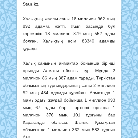
Stan.kz.
Халықтың жалпы саны 18 миллион 962 мың
892 адамға жетті. Жыл басында бұл
көрсеткіш 18 миллион 879 мың 552 адам
болған. Халықтың өсімі 83340 адамды
құрады.
Халық санынын аймақтар бойынша бірінші
орынды Алматы облысы тұр. Мұнда 2
миллион 86 мың 387 адам тұрады. Түркістан
облысының тұрғындарының саны 2 миллион
52 мың 484 адамды құрайды. Алматыда 1
мамырдағы жағдай бойынша 1 миллион 993
мың 67 адам бар. Төртінші орында 1
миллион 376 мың 101 тұрғыны бар
Қарағанды облысы. Шығыс Қазақстан
облысында 1 миллион 362 мың 583 тұрғын
бар.