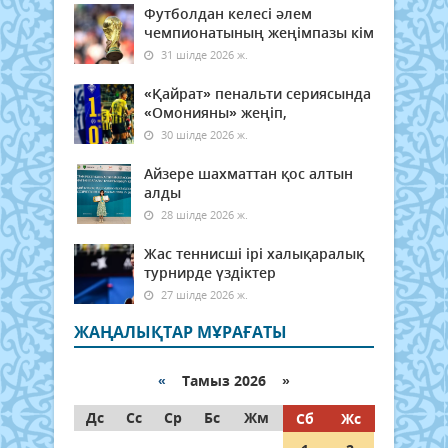
Футболдан келесі әлем
чемпионатының жеңімпазы кім
31 шілде 2026 ж.
«Қайрат» пенальти сериясында
«Омонияны» жеңіп,
30 шілде 2026 ж.
Айзере шахматтан қос алтын
алды
28 шілде 2026 ж.
Жас теннисші ірі халықаралық
турнирде үздіктер
27 шілде 2026 ж.
ЖАҢАЛЫҚТАР МҰРАҒАТЫ
«
Тамыз 2026 »
Дс
Сс
Ср
Бс
Жм
Сб
Жс