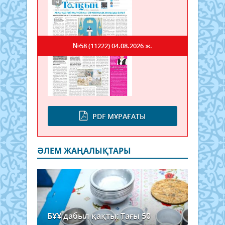
№58 (11222)
04.08.2026 ж.
PDF МҰРАҒАТЫ
ӘЛЕМ ЖАҢАЛЫҚТАРЫ
БҰҰ дабыл қақты: Тағы 50