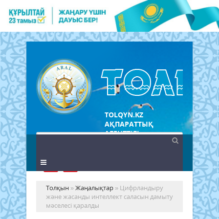
TOLQYN.KZ
АҚПАРАТТЫҚ
АГЕНТТІГІ
Толқын
»
Жаңалықтар
» Цифрландыру
және жасанды интеллект саласын дамыту
мәселесі қаралды