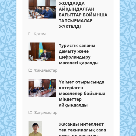
ЖОЛДАУДА
АЙҚЫНДАЛҒАН
БАҒЫТТАР БОЙЫНША
ТАПСЫРМАЛАР
ЖҮКТЕЛДІ
Қоғам
Туристік саланы
дамыту және
цифрландыру
мәселесі қаралды
Жаңалықтар
Үкімет отырысында
көтерілген
мәселелер бойынша
міндеттер
айқындалды
Жаңалықтар
Жасанды интеллект
тек техникалық сала
емес, ол қоғамды