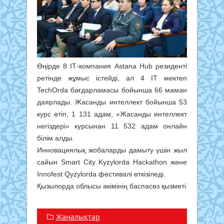
Өңірде 8 ІТ-компания Astana Hub резиденті
ретінде жұмыс істейді, ал 4 ІТ мектеп
TechOrda бағдарламасы бойынша 66 маман
даярлады. Жасанды интеллект бойынша 53
курс өтіп, 1 131 адам, «Жасанды интеллект
негіздері» курсынан 11 532 адам онлайн
білім алды.
Инновациялық жобаларды дамыту үшін жыл
сайын Smart City Kyzylorda Hackathon және
Innofest Qyzylorda фестивалі өткізіледі.
Қызылорда облысы әкімінің баспасөз қызметі
Жаңалықтар