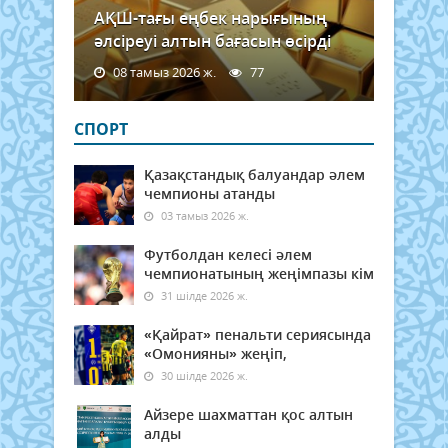
АҚШ-тағы еңбек нарығының
әлсіреуі алтын бағасын өсірді
08 тамыз 2026 ж.
77
СПОРТ
Қазақстандық балуандар әлем
чемпионы атанды
03 тамыз 2026 ж.
Футболдан келесі әлем
чемпионатының жеңімпазы кім
31 шілде 2026 ж.
«Қайрат» пенальти сериясында
«Омонияны» жеңіп,
30 шілде 2026 ж.
Айзере шахматтан қос алтын
алды