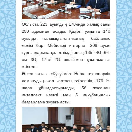
Облыста 223 ауылдың 170-інде халық саны
250 адамнан асады. Қазіргі уақытта 140
ауылда талшықты-оптикалық байланыс
желісі бар. Мобильді интернет 208 ауыл
тұрғындарына қолжетімді, оның 135-і 4G, 66-
сы 3G, 17-сі 2G желісімен қамтамасыз
етілген.
Өткен жылы «Kyzylorda Hub» технопаркін
дамытудың жол картасы әзірленіп, 176 іс-
шара ұйымдастырылды, 56 жасанды
интеллект ивенті мен 5 инкубациялық
бағдарлама жүзеге асты.