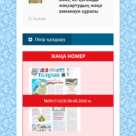
жақсартудың жаңа
заманауи құралы
Қоғам
Пікір қалдыру
ЖАҢА НОМЕР
№59 (11223)
08.08.2026 ж.