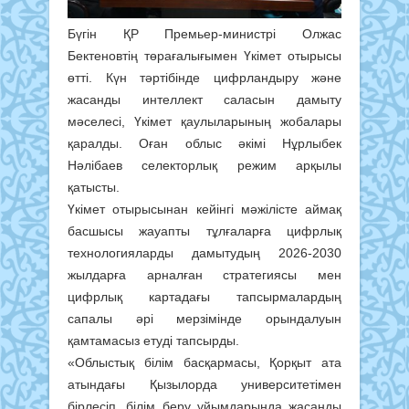
Бүгін ҚР Премьер-министрі Олжас
Бектеновтің төрағалығымен Үкімет отырысы
өтті. Күн тәртібінде цифрландыру және
жасанды интеллект саласын дамыту
мәселесі, Үкімет қаулыларының жобалары
қаралды. Оған облыс әкімі Нұрлыбек
Нәлібаев селекторлық режим арқылы
қатысты.
Үкімет отырысынан кейінгі мәжілісте аймақ
басшысы жауапты тұлғаларға цифрлық
технологияларды дамытудың 2026-2030
жылдарға арналған стратегиясы мен
цифрлық картадағы тапсырмалардың
сапалы әрі мерзімінде орындалуын
қамтамасыз етуді тапсырды.
«Облыстық білім басқармасы, Қорқыт ата
атындағы Қызылорда университетімен
бірлесіп, білім беру ұйымдарында жасанды