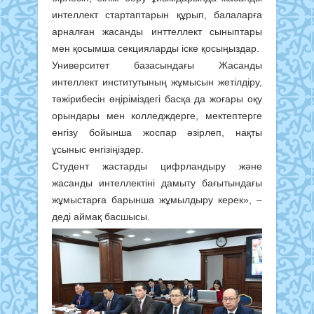
интеллект стартаптарын құрып, балаларға
арналған жасанды инттеллект сыныптары
мен қосымша секцияларды іске қосыңыздар.
Университет базасындағы Жасанды
интеллект институтының жұмысын жетілдіру,
тәжірибесін өңіріміздегі басқа да жоғары оқу
орындары мен колледждерге, мектептерге
енгізу бойынша жоспар әзірлеп, нақты
ұсыныс енгізіңіздер.
Студент жастарды цифрландыру және
жасанды интеллектіні дамыту бағытындағы
жұмыстарға барынша жұмылдыру керек», –
деді аймақ басшысы.