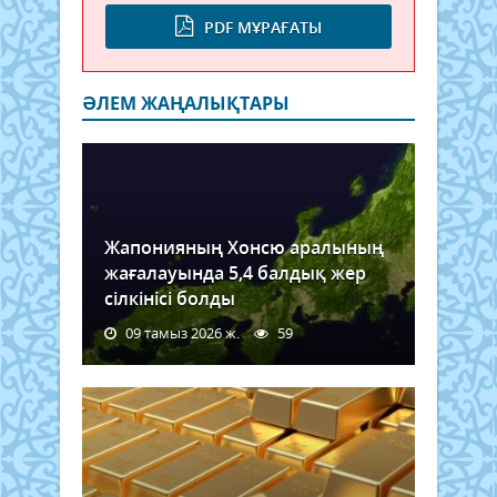
PDF МҰРАҒАТЫ
ӘЛЕМ ЖАҢАЛЫҚТАРЫ
Жапонияның Хонсю аралының
жағалауында 5,4 балдық жер
сілкінісі болды
09 тамыз 2026 ж.
59