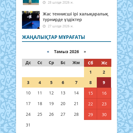
28 шілде 2026 ж.
Жас теннисші ірі халықаралық
турнирде үздіктер
27 шілде 2026 ж.
ЖАҢАЛЫҚТАР МҰРАҒАТЫ
«
Тамыз 2026 »
Дс
Сс
Ср
Бс
Жм
Сб
Жс
1
2
3
4
5
6
7
8
9
10
11
12
13
14
15
16
17
18
19
20
21
22
23
24
25
26
27
28
29
30
31