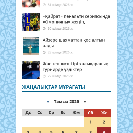
31 шілде 2026 ж.
«Қайрат» пенальти сериясында
«Омонияны» жеңіп,
30 шілде 2026 ж.
Айзере шахматтан қос алтын
алды
28 шілде 2026 ж.
Жас теннисші ірі халықаралық
турнирде үздіктер
27 шілде 2026 ж.
ЖАҢАЛЫҚТАР МҰРАҒАТЫ
«
Тамыз 2026 »
Дс
Сс
Ср
Бс
Жм
Сб
Жс
1
2
3
4
5
6
7
8
9