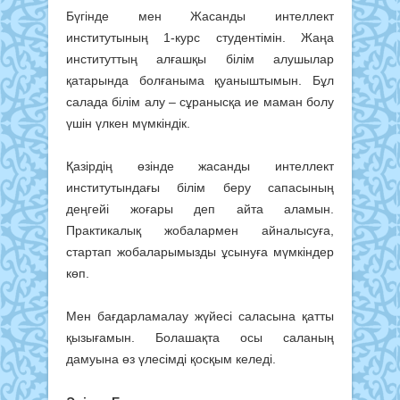
Бүгінде мен Жасанды интеллект
институтының 1-курс студентімін. Жаңа
институттың алғашқы білім алушылар
қатарында болғаныма қуаныштымын. Бұл
салада білім алу – сұранысқа ие маман болу
үшін үлкен мүмкіндік.
Қазірдің өзінде жасанды интеллект
институтындағы білім беру сапасының
деңгейі жоғары деп айта аламын.
Практикалық жобалармен айналысуға,
стартап жобаларымызды ұсынуға мүмкіндер
көп.
Мен бағдарламалау жүйесі саласына қатты
қызығамын. Болашақта осы саланың
дамуына өз үлесімді қосқым келеді.