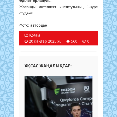
Әділет Ерланұлы,
Жасанды интеллект институтының 1-курс
студенті
Фото: автордан
Қоғам
20 қаңтар 2025 ж.
560
0
ҰҚСАС ЖАҢАЛЫҚТАР: