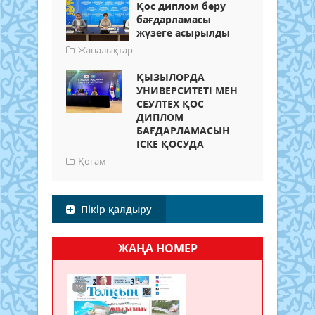
Қос диплом беру
бағдарламасы
жүзеге асырылды
Жаңалықтар
ҚЫЗЫЛОРДА
УНИВЕРСИТЕТІ МЕН
СЕУЛТЕХ ҚОС
ДИПЛОМ
БАҒДАРЛАМАСЫН
ІСКЕ ҚОСУДА
Қоғам
Пікір қалдыру
ЖАҢА НОМЕР