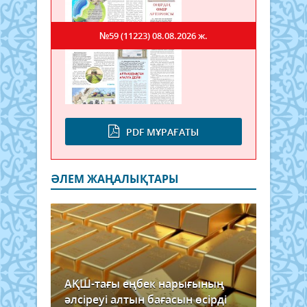
№59 (11223)
08.08.2026 ж.
PDF МҰРАҒАТЫ
ӘЛЕМ ЖАҢАЛЫҚТАРЫ
АҚШ-тағы еңбек нарығының
әлсіреуі алтын бағасын өсірді