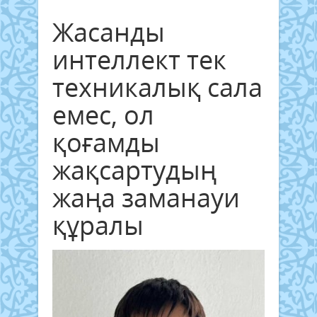
Жасанды
интеллект тек
техникалық сала
емес, ол
қоғамды
жақсартудың
жаңа заманауи
құралы