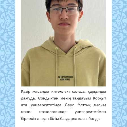
Қазір жасанды интеллект саласы қарқынды
дамуда. Сондықтан менің таңдауым Қорқыт
ата университетінде Сеул Ұлттық ғылым
және технологиялар университетімен
бірлесіп ашқан білім бағдарламасы болды.