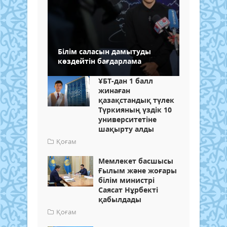
Білім саласын дамытуды
көздейтін бағдарлама
ҰБТ-дан 1 балл
жинаған
қазақстандық түлек
Түркияның үздік 10
университетіне
шақырту алды
Қоғам
Мемлекет басшысы
Ғылым және жоғары
білім министрі
Саясат Нұрбекті
қабылдады
Қоғам