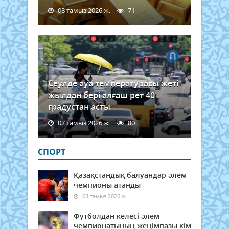
08 тамыз 2026 ж.
71
Сеулде ауа температурасы жеті
жылдан бері алғаш рет 40
градустан асты
07 тамыз 2026 ж.
80
СПОРТ
Қазақстандық балуандар әлем
чемпионы атанды
03 тамыз 2026 ж.
Футболдан келесі әлем
чемпионатының жеңімпазы кім