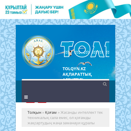
TOLQYN.KZ
АҚПАРАТТЫҚ
АГЕНТТІГІ
Толқын
»
Қоғам
» Жасанды интеллект тек
техникалық сала емес, ол қоғамды
жақсартудың жаңа заманауи құралы