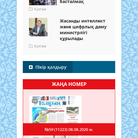
басталмақ
Қоғам
Жасанды интеллект
және цифрлық даму
министрлігі
құрылады
Қоғам
Пікір қалдыру
ЖАҢА НОМЕР
№59 (11223)
08.08.2026 ж.