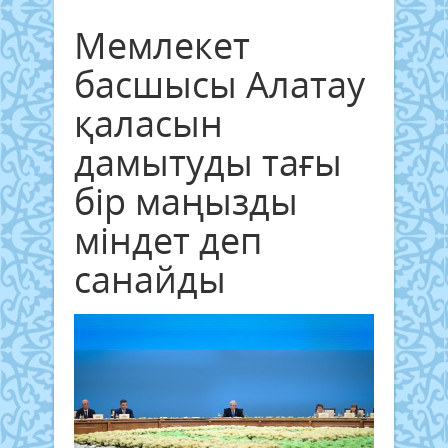
Мемлекет
басшысы Алатау
қаласын
дамытуды тағы
бір маңызды
міндет деп
санайды