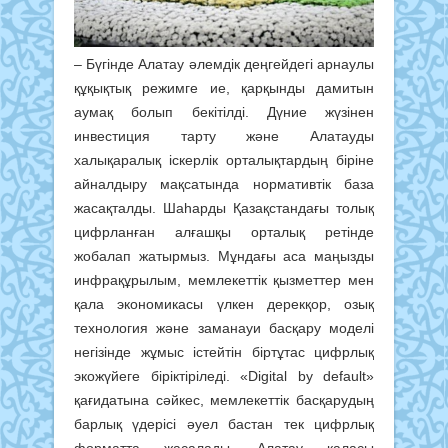
– Бүгінде Алатау әлемдік деңгейдегі арнаулы
құқықтық режимге ие, қарқынды дамитын
аумақ болып бекітілді. Дүние жүзінен
инвестиция тарту және Алатауды
халықаралық іскерлік орталықтардың біріне
айналдыру мақсатында нормативтік база
жасақталды. Шаһарды Қазақстандағы толық
цифрланған алғашқы орталық ретінде
жобалап жатырмыз. Мұндағы аса маңызды
инфрақұрылым, мемлекеттік қызметтер мен
қала экономикасы үлкен дерекқор, озық
технология және заманауи басқару моделі
негізінде жұмыс істейтін біртұтас цифрлық
экожүйеге біріктіріледі. «Digital by default»
қағидатына сәйкес, мемлекеттік басқарудың
барлық үдерісі әуел бастан тек цифрлық
форматта жасалады. Алатау қаласы