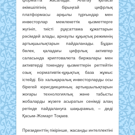
әкімшілігінің бірыңғай цифрлық
платформасы арқылы тұрғындар мен
инвесторлар мемлекеттік қызметтерге
жүгініп, тиісті рұқсаттама құжаттарын
рәсімдей алады, арнаулы құқықтық режимнің
артықшылықтарын пайдаланады. Бұдан
бөлек, қаладағы цифрлық активтер
саласында криптовалюта биржалары мен
активтерді токендеу қызметтерін реттейтін
озық нормативтік-құқықтық база жұмыс
істейді. Біз халықаралық инвесторларды осы
бірегей юрисдикцияның артықшылықтарын
жоғары технологиялық және табысты
жобаларды жүзеге асыратын сенімді алаң
ретінде пайдалануға шақырамыз, – деді
Қасым-Жомарт Тоқаев.
Президенттің пікірінше, жасанды интеллектіні