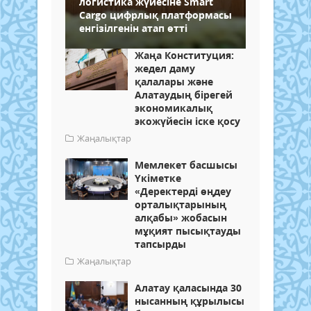
логистика жүйесіне Smart
Cargo цифрлық платформасы
енгізілгенін атап өтті
Жаңа Конституция:
жедел даму
қалалары және
Алатаудың бірегей
экономикалық
экожүйесін іске қосу
Жаңалықтар
Мемлекет басшысы
Үкіметке
«Деректерді өңдеу
орталықтарының
алқабы» жобасын
мұқият пысықтауды
тапсырды
Жаңалықтар
Алатау қаласында 30
нысанның құрылысы