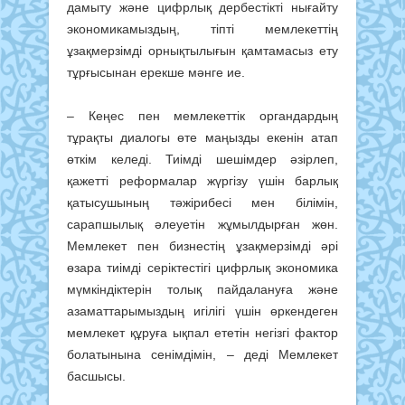
дамыту және цифрлық дербестікті нығайту
экономикамыздың, тіпті мемлекеттің
ұзақмерзімді орнықтылығын қамтамасыз ету
тұрғысынан ерекше мәнге ие.
– Кеңес пен мемлекеттік органдардың
тұрақты диалогы өте маңызды екенін атап
өткім келеді. Тиімді шешімдер әзірлеп,
қажетті реформалар жүргізу үшін барлық
қатысушының тәжірибесі мен білімін,
сарапшылық әлеуетін жұмылдырған жөн.
Мемлекет пен бизнестің ұзақмерзімді әрі
өзара тиімді серіктестігі цифрлық экономика
мүмкіндіктерін толық пайдалануға және
азаматтарымыздың игілігі үшін өркендеген
мемлекет құруға ықпал ететін негізгі фактор
болатынына сенімдімін, – деді Мемлекет
басшысы.