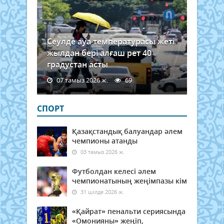
Сеулде ауа температурасы жеті
жылдан бері алғаш рет 40
градустан асты
07 тамыз 2026 ж.
69
СПОРТ
Қазақстандық балуандар әлем
чемпионы атанды
03 тамыз 2026 ж.
Футболдан келесі әлем
чемпионатының жеңімпазы кім
31 шілде 2026 ж.
«Қайрат» пенальти сериясында
«Омонияны» жеңіп,