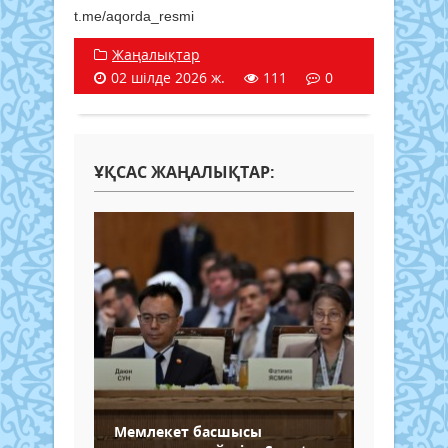
t.me/aqorda_resmi
Жаңалықтар
02 шілде 2026 ж.
111
0
ҰҚСАС ЖАҢАЛЫҚТАР:
Мемлекет басшысы