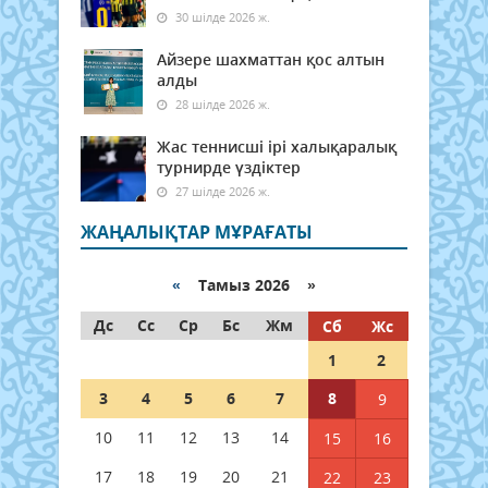
30 шілде 2026 ж.
Айзере шахматтан қос алтын
алды
28 шілде 2026 ж.
Жас теннисші ірі халықаралық
турнирде үздіктер
27 шілде 2026 ж.
ЖАҢАЛЫҚТАР МҰРАҒАТЫ
«
Тамыз 2026 »
Дс
Сс
Ср
Бс
Жм
Сб
Жс
1
2
3
4
5
6
7
8
9
10
11
12
13
14
15
16
17
18
19
20
21
22
23