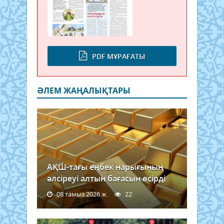
PDF МҰРАҒАТЫ
ӘЛЕМ ЖАҢАЛЫҚТАРЫ
АҚШ-тағы еңбек нарығының
әлсіреуі алтын бағасын өсірді
08 тамыз 2026 ж.
22