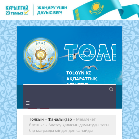
TOLQYN.KZ
АҚПАРАТТЫҚ
АГЕНТТІГІ
Толқын
»
Жаңалықтар
» Мемлекет
басшысы Алатау қаласын дамытуды тағы
бір маңызды міндет деп санайды