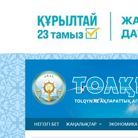
TOLQYN.KZ АҚПАРАТТЫҚ АГ
НЕГІЗГІ БЕТ
ЖАҢАЛЫҚТАР
ЭКОНОМИКА