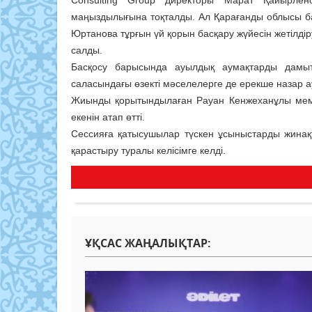
Consulting Group директоры Марат Қайырлен
маңыздылығына тоқталды. Ал Қарағанды облысы б
Юртанова тұрғын үй қорын басқару жүйесін жетілд
салды.
Басқосу барысында ауылдық аумақтарды дамыту
саласындағы өзекті мәселелерге де ерекше назар 
Жиынды қорытындылаған Рауан Кенжеханұлы мемле
екенін атап өтті.
Сессияға қатысушылар түскен ұсыныстарды жинақт
қарастыру туралы келісімге келді.
ҰҚСАС ЖАҢАЛЫҚТАР: