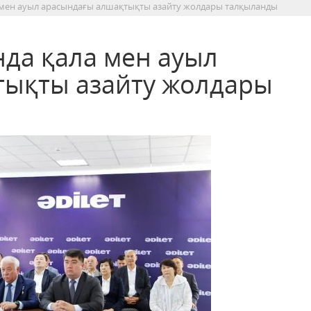
а мен ауыл арасындағы алшақтықты азайту жолдары талқыланды
нда қала мен ауыл
тықты азайту жолдары