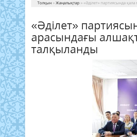
Толқын
»
Жаңалықтар
» «Әділет» партиясында қал
«Әділет» партиясы
арасындағы алшақ
талқыланды