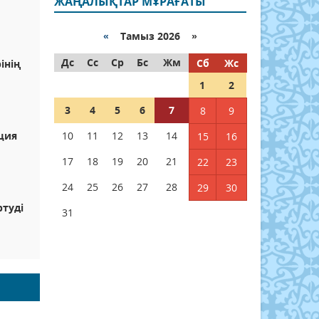
ЖАҢАЛЫҚТАР МҰРАҒАТЫ
«
Тамыз 2026 »
Дс
Сс
Ср
Бс
Жм
Сб
Жс
інің
1
2
3
4
5
6
7
8
9
ция
10
11
12
13
14
15
16
17
18
19
20
21
22
23
24
25
26
27
28
29
30
ртуді
31