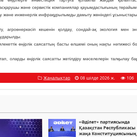
ов өңірлерге инвестиция тартуға қолайлы жағдай қалыптас
асқарушы және сервистік компаниялар қауымдастығының төрайы
іру және инженерлік инфрақұрылымды дамыту жөніндегі ұсыныстары
, агроөнеркәсіп кешенін қолдау, сондай-ақ экология мен эн
аударылды.
кеттік өңірлік саясаттың басты өлшемі оның нақты нәтижесі бо
ап, оларды өңірлік саясатты жетілдіру мәселелерін талқылау б
Жаңалықтар
08 шілде 2026 ж.
106
«Әділет» партиясында
Қазақстан Республикасы
жаңа Конституциясының