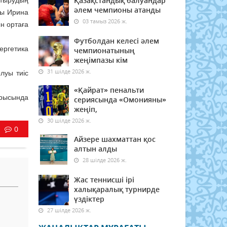
Қазақстандық балуандар
тырудың
әлем чемпионы атанды
мы Ирина
03 тамыз 2026 ж.
н ортаға
Футболдан келесі әлем
ергетика
чемпионатының
жеңімпазы кім
31 шілде 2026 ж.
луы тиіс
«Қайрат» пенальти
арысында
сериясында «Омонияны»
жеңіп,
30 шілде 2026 ж.
0
Айзере шахматтан қос
алтын алды
28 шілде 2026 ж.
Жас теннисші ірі
халықаралық турнирде
үздіктер
27 шілде 2026 ж.