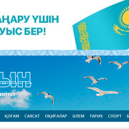
ЕНТТІГІ
ҚОҒАМ
САЯСАТ
ОҚИҒАЛАР
ӘЛЕМ
ТАРИХ
СПОРТ