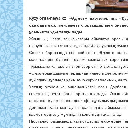
Kyzylorda-news.kz
«Әділет» партиясында «Қу
сарапшылар, мемлекеттік органдар мен бизне
ұсыныстарды талқылады.
Жиынның негізгі тақырыптары аймақтар арасынд
шаруашылығын жаңғырту, сондай-ақ ауылдық аумақт
Сессия барысында сөз сөйлеген «Әділет» парт
мәселелерін бүгінде тек экономикалық көрсеткі
тұрмысына қаншалықты оң әсер етіп отырғаны тұрғы
«Өңірлердің дамуын тартылған инвестиция көлеміме
ауылдағы тұрғындардың өмір сүру сапасының нақт
Ұлттық экономика вице-министрі Асан Дарбаев ө
саясаттың негізгі бағыттарына тоқталды. Оның 
аясында елді мекендердің инфрақұрылымдық нысан
Дегенмен қала мен ауыл арасындағы айырмашыл
қызметтерді алу мүмкіндігін кеңейтуді талап етеді.
Пікірталас барысында қатысушылар өңірлердің те