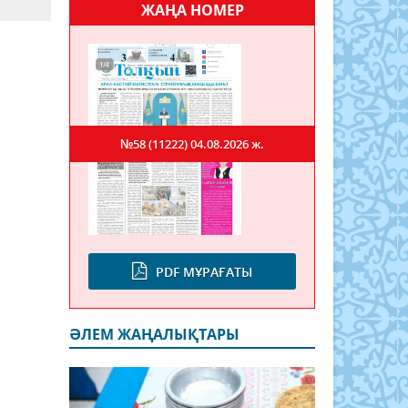
ЖАҢА НОМЕР
№58 (11222)
04.08.2026 ж.
PDF МҰРАҒАТЫ
ӘЛЕМ ЖАҢАЛЫҚТАРЫ