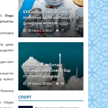
БҰҰ дабыл қақты: Тағы 50
і. Онда
миллион адам аштыққа
қатысты
ұшырауы мүмкін
06 тамыз 2026 ж.
77
муналдық
лік даму
нделікті
удан мен
Өзбекстан орбитаға
жасанды интеллекті бар
лекеттік
спутникті ұшырды
р жүйесі
05 тамыз 2026 ж.
96
 базалық
СПОРТ
. Ulagat