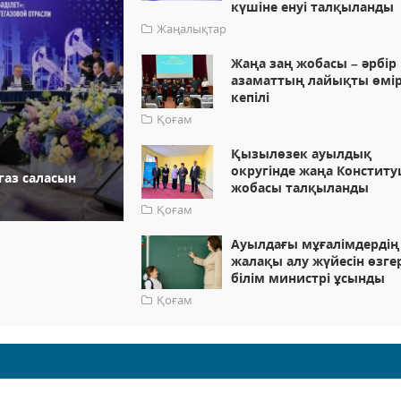
күшіне енуі талқыланды
Жаңалықтар
Жаңа заң жобасы – әрбір
азаматтың лайықты өмір
кепілі
Қоғам
Қызылөзек ауылдық
округінде жаңа Конститу
газ саласын
жобасы талқыланды
Қоғам
Ауылдағы мұғалімдердің
жалақы алу жүйесін өзге
білім министрі ұсынды
Қоғам