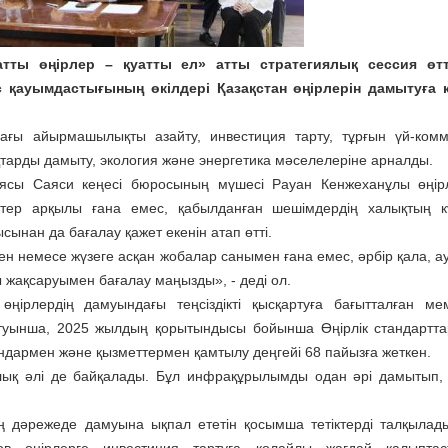
атты өңірлер – қуатты ел» атты стратегиялық сессия өтт
с қауымдастығының өкілдері Қазақстан өңірлерін дамытуға 
ағы айырмашылықты азайту, инвестиция тарту, тұрғын үй-ком
арды дамыту, экология және энергетика мәселелеріне арналды.
иясы Саяси кеңесі бюросының мүшесі Рауан Кенжеханұлы өңір
штер арқылы ғана емес, қабылданған шешімдердің халықтың кү
сынан да бағалау қажет екенін атап өтті.
н немесе жүзеге асқан жобалар санымен ғана емес, әрбір қала, а
ы жақсаруымен бағалау маңызды», - деді ол.
ңірлердің дамуындағы теңсіздікті қысқартуға бағытталған мем
айтуынша, 2025 жылдың қорытындысы бойынша Өңірлік стандартта
дармен және қызметтермен қамтылу деңгейі 68 пайызға жеткен.
ық әлі де байқалады. Бұл инфрақұрылымды одан әрі дамытып,
ң дәрежеде дамуына ықпал ететін қосымша тетіктерді талқылады