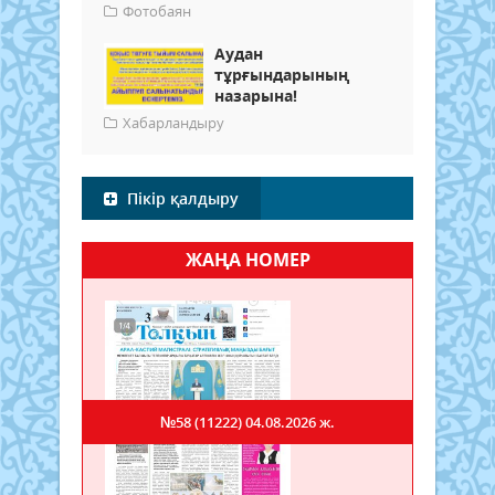
Фотобаян
Аудан
тұрғындарының
назарына!
Хабарландыру
Пікір қалдыру
ЖАҢА НОМЕР
№58 (11222)
04.08.2026 ж.