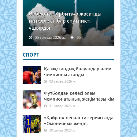
Өзбекстан орбитаға жасанды
интеллекті бар спутникті
ұшырды
05 тамыз 2026 ж.
95
СПОРТ
Қазақстандық балуандар әлем
чемпионы атанды
03 тамыз 2026 ж.
Футболдан келесі әлем
чемпионатының жеңімпазы кім
31 шілде 2026 ж.
«Қайрат» пенальти сериясында
«Омонияны» жеңіп,
30 шілде 2026 ж.