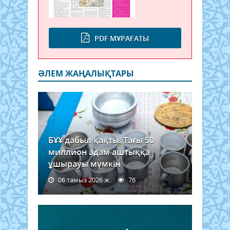
PDF МҰРАҒАТЫ
ӘЛЕМ ЖАҢАЛЫҚТАРЫ
БҰҰ дабыл қақты: Тағы 50
миллион адам аштыққа
ұшырауы мүмкін
06 тамыз 2026 ж.
76