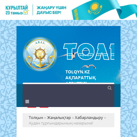
TOLQYN.KZ
АҚПАРАТТЫҚ
АГЕНТТІГІ
Толқын
»
Жаңалықтар
»
Хабарландыру
»
Аудан тұрғындарының назарына!