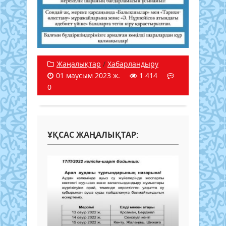
Жаңалықтар
/
Хабарландыру
01 маусым 2023 ж.
1 414
0
ҰҚСАС ЖАҢАЛЫҚТАР: