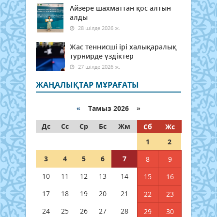
Айзере шахматтан қос алтын
алды
28 шілде 2026 ж.
Жас теннисші ірі халықаралық
турнирде үздіктер
27 шілде 2026 ж.
ЖАҢАЛЫҚТАР МҰРАҒАТЫ
«
Тамыз 2026 »
Дс
Сс
Ср
Бс
Жм
Сб
Жс
1
2
3
4
5
6
7
8
9
10
11
12
13
14
15
16
17
18
19
20
21
22
23
24
25
26
27
28
29
30