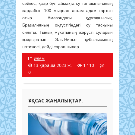
сәйкес, қазір бұл аймақта су тапшылығының
зардабын 100 мыңнан астам адам тартып
отыр. Амазондағы құрғақшылық,
Бразилияның оңтүстігіндегі су тасқыны
сияқты, Тынық мұхитының жерүсті суларын
қыздыратын Эль-Ниньо құбылысының
нәтижесі, дейді сарапшылар.
Әлем
13 қараша 2023 ж.
1 110
0
ҰҚСАС ЖАҢАЛЫҚТАР: