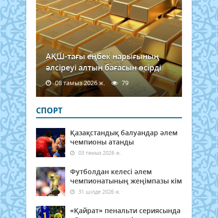
АҚШ-тағы еңбек нарығының
әлсіреуі алтын бағасын өсірді
08 тамыз 2026 ж.
79
СПОРТ
Қазақстандық балуандар әлем
чемпионы атанды
03 тамыз 2026 ж.
Футболдан келесі әлем
чемпионатының жеңімпазы кім
31 шілде 2026 ж.
«Қайрат» пенальти сериясында