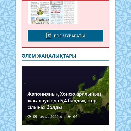
PDF МҰРАҒАТЫ
ӘЛЕМ ЖАҢАЛЫҚТАРЫ
Жапонияның Хонсю аралының
жағалауында 5,4 балдық жер
сілкінісі болды
09 тамыз 2026 ж.
64