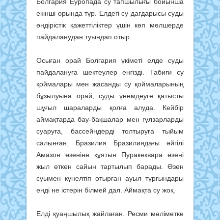
Болгария Еуропада су тапшылығы бойынша
екінші орында тұр. Елдегі су дағдарысы суды
өндірістік қажеттіліктер үшін көп мөлшерде
пайдаланудан туындап отыр.
Осыған орай Болгария үкіметі елде суды
пайдалануға шектеулер енгізді. Табиғи су
қоймалары мен жасанды су қоймаларының
бұзылуына орай, суды үнемдеуге қатысты
шұғыл шараларды қолға алуда. Кейбір
аймақтарда бау-бақшалар мен гүлзарларды
суаруға, бассейндерді толтыруға тыйым
салынған. Бразилия Бразилиядағы әйгілі
Амазон өзеніне құятын Пуракеквара өзені
жыл өткен сайын тартылып барады. Өзен
суымен күнелтіп отырған ауыл тұрғындары
енді не істерін білмей дал. Аймақта су жоқ.
Елді қуаңшылық жайлаған. Ресми мәліметке