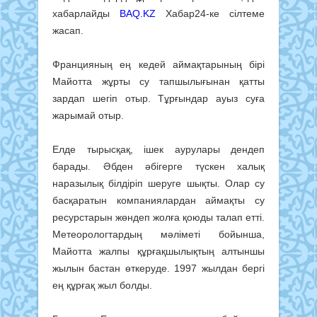
хабарлайды
BAQ.KZ
Хабар24-ке сілтеме
жасап.
Францияның ең кедей аймақтарының бірі
Майотта жұрты су тапшылығынан қатты
зардап шегіп отыр. Тұрғындар ауыз суға
жарымай отыр.
Елде тырысқақ, ішек аурулары дендеп
барады. Әбден әбігерге түскен халық
наразылық білдіріп шеруге шықты. Олар су
басқаратын компаниялардан аймақты су
ресурстарын жөндеп жолға қоюды талап етті.
Метеорологтардың мәліметі бойынша,
Майотта жалпы құрғақшылықтың алтыншы
жылын бастан өткеруде. 1997 жылдан бергі
ең құрғақ жыл болды.