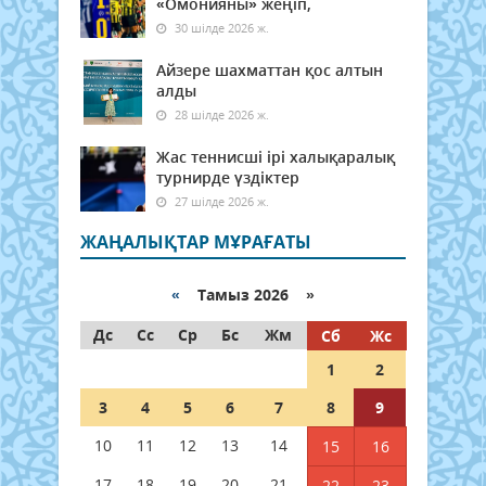
«Омонияны» жеңіп,
30 шілде 2026 ж.
Айзере шахматтан қос алтын
алды
28 шілде 2026 ж.
Жас теннисші ірі халықаралық
турнирде үздіктер
27 шілде 2026 ж.
ЖАҢАЛЫҚТАР МҰРАҒАТЫ
«
Тамыз 2026 »
Дс
Сс
Ср
Бс
Жм
Сб
Жс
1
2
3
4
5
6
7
8
9
10
11
12
13
14
15
16
17
18
19
20
21
22
23