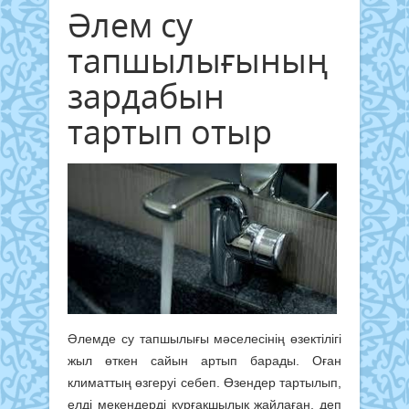
Әлем су
тапшылығының
зардабын
тартып отыр
Әлемде су тапшылығы мәселесінің өзектілігі
жыл өткен сайын артып барады. Оған
климаттың өзгеруі себеп. Өзендер тартылып,
елді мекендерді құрғақшылық жайлаған, деп