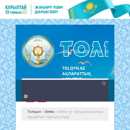
TOLQYN.KZ
АҚПАРАТТЫҚ
АГЕНТТІГІ
Толқын
»
Әлем
» Әлем су тапшылығының
зардабын тартып отыр