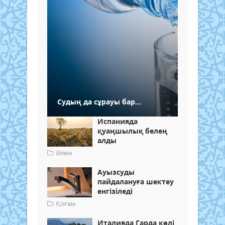
Судың да сұрауы бар...
Испанияда
қуаңшылық белең
алды
Әлем
Ауызсуды
пайдалануға шектеу
енгізіледі
Қоғам
Италияда Гарда көлі