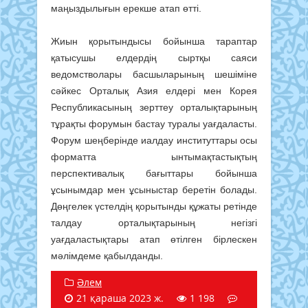
маңыздылығын ерекше атап өтті.
Жиын қорытындысы бойынша тараптар
қатысушы елдердің сыртқы саяси
ведомстволары басшыларының шешіміне
сәйкес Орталық Азия елдері мен Корея
Республикасының зерттеу орталықтарының
тұрақты форумын бастау туралы уағдаласты.
Форум шеңберінде иалдау институттары осы
форматта ынтымақтастықтың
перспективалық бағыттары бойынша
ұсынымдар мен ұсыныстар беретін болады.
Дөңгелек үстелдің қорытынды құжаты ретінде
талдау орталықтарының негізгі
уағдаластықтары атап өтілген бірлескен
мәлімдеме қабылданды.
Әлем
21 қараша 2023 ж.
1 198