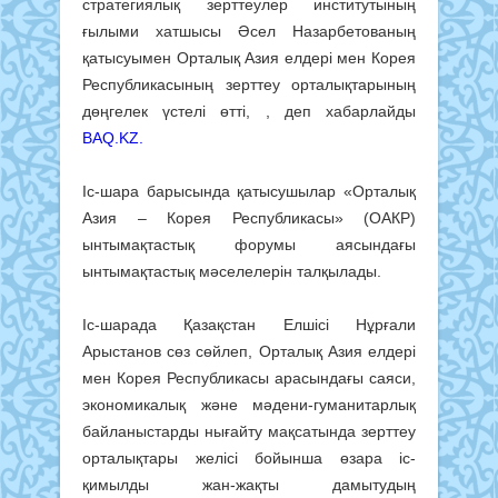
стратегиялық зерттеулер институтының
ғылыми хатшысы Әсел Назарбетованың
қатысуымен Орталық Азия елдері мен Корея
Республикасының зерттеу орталықтарының
дөңгелек үстелі өтті, , деп хабарлайды
BAQ.KZ.
Іс-шара барысында қатысушылар «Орталық
Азия – Корея Республикасы» (ОАКР)
ынтымақтастық форумы аясындағы
ынтымақтастық мәселелерін талқылады.
Іс-шарада Қазақстан Елшісі Нұрғали
Арыстанов сөз сөйлеп, Орталық Азия елдері
мен Корея Республикасы арасындағы саяси,
экономикалық және мәдени-гуманитарлық
байланыстарды нығайту мақсатында зерттеу
орталықтары желісі бойынша өзара іс-
қимылды жан-жақты дамытудың