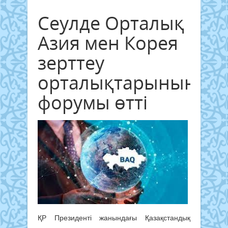
Сеулде Орталық
Азия мен Корея
зерттеу
орталықтарының
форумы өтті
ҚР Президенті жанындағы Қазақстандық