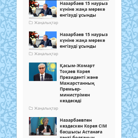
Назарбаев 15 наурыз
күніне жаңа мереке
енгізуді ұсынды
Жаңалықтар
Назарбаев 15 наурыз
күніне жаңа мереке
енгізуді ұсынды
Жаңалықтар
Қасым-Жомарт
Тоқаев Корея
Президенті және
Мажарстанның
Премьер-
министрімен
кездеседі
Жаңалықтар
Назарбаевпен
кездескен Корея СІМ
басшысы Астанаға
тәнті болғанын