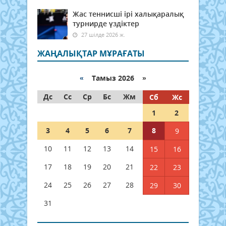
Жас теннисші ірі халықаралық
турнирде үздіктер
27 шілде 2026 ж.
ЖАҢАЛЫҚТАР МҰРАҒАТЫ
«
Тамыз 2026 »
Дс
Сс
Ср
Бс
Жм
Сб
Жс
1
2
3
4
5
6
7
8
9
10
11
12
13
14
15
16
17
18
19
20
21
22
23
24
25
26
27
28
29
30
31