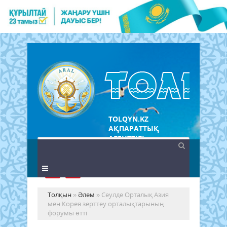
TOLQYN.KZ
АҚПАРАТТЫҚ
АГЕНТТІГІ
Толқын
»
Әлем
» Сеулде Орталық Азия
мен Корея зерттеу орталықтарының
форумы өтті