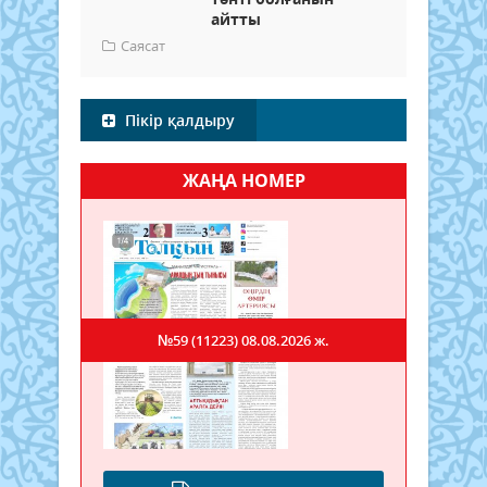
айтты
Саясат
Пікір қалдыру
ЖАҢА НОМЕР
№59 (11223)
08.08.2026 ж.