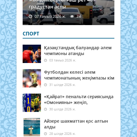
градустан асты
07 тамыз 2026 ж.
74
СПОРТ
Қазақстандық балуандар әлем
чемпионы атанды
03 тамыз 2026 ж.
Футболдан келесі әлем
чемпионатының жеңімпазы кім
31 шілде 2026 ж.
«Қайрат» пенальти сериясында
«Омонияны» жеңіп,
30 шілде 2026 ж.
Айзере шахматтан қос алтын
алды
28 шілде 2026 ж.