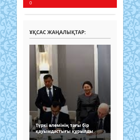
0
ҰҚСАС ЖАҢАЛЫҚТАР:
Түркі әлемінің тағы бір
қауымдастығы құрылды