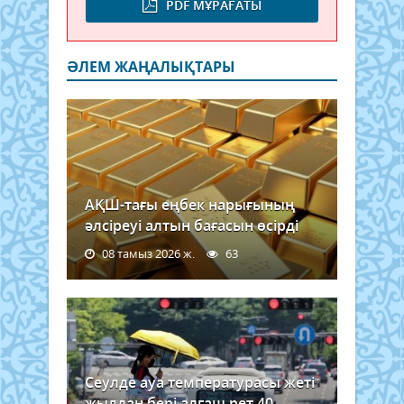
PDF МҰРАҒАТЫ
ӘЛЕМ ЖАҢАЛЫҚТАРЫ
АҚШ-тағы еңбек нарығының
әлсіреуі алтын бағасын өсірді
08 тамыз 2026 ж.
63
Сеулде ауа температурасы жеті
жылдан бері алғаш рет 40