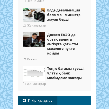
Экономика
Елде девальвация
бола ма - министр
жауап берді
Жаңалықтар
Досаев ЕАЭО-да
ортақ валюта
енгізуге қатысты
мәселеге нүкте
қойды
Қоғам
Теңге бағамы түседі:
Ұлттық банк
мәлімдеме жасады
Жаңалықтар
Пікір қалдыру