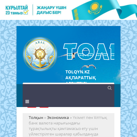
TOLQYN.KZ
АҚПАРАТТЫҚ
АГЕНТТІГІ
Толқын
»
Экономика
» Үкімет пен Ұлттық
банк валюта нарығындағы
тұрақтылықты қамтамасыз ету үшін
үйлестірілген шаралар қабылдануда