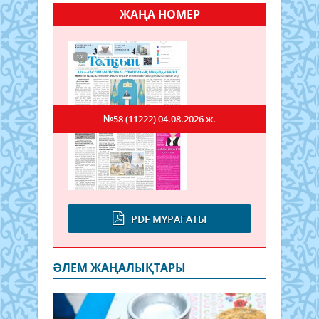
ЖАҢА НОМЕР
№58 (11222)
04.08.2026 ж.
PDF МҰРАҒАТЫ
ӘЛЕМ ЖАҢАЛЫҚТАРЫ