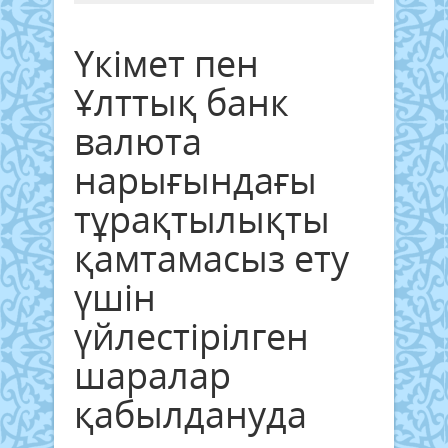
Үкімет пен
Ұлттық банк
валюта
нарығындағы
тұрақтылықты
қамтамасыз ету
үшін
үйлестірілген
шаралар
қабылдануда