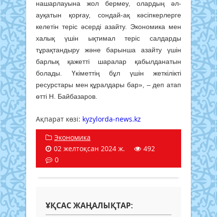
нашарлауына жол бермеу, олардың әл-
ауқатын қорғау, сондай-ақ кәсіпкерлерге
келетін теріс әсерді азайту. Экономика мен
халық үшін ықтимал теріс салдарды
тұрақтандыру және барынша азайту үшін
барлық қажетті шаралар қабылданатын
болады. Үкіметтің бұл үшін жеткілікті
ресурстары мен құралдары бар», – деп атап
өтті Н. Байбазаров.
Ақпарат көзі: ​
kyzylorda-news.kz
Экономика
02 желтоқсан 2024 ж.
492
0
ҰҚСАС ЖАҢАЛЫҚТАР: