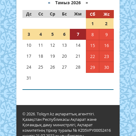
«
Тамыз 2026 »
Дс
Сс
Ср
Бс
Жм
Сб
Жс
1
2
3
4
5
6
7
8
9
10
11
12
13
14
15
16
17
18
19
20
21
22
23
24
25
26
27
28
29
30
31
© 2026. Tolqyn.kz ақпараттық агенттігі.
Қазақстан Республикасы Ақпарат және
Қоғамдық даму министрлігі, Ақпарат
комитетінің тіркеу туралы № KZ05VPY00052416
куәлігі 21.07.2022 жылы берілген.