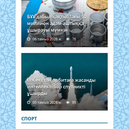
БҰҰ дабыл қақты: Тағы 50
миллион адам аштыққа
ұшырауы мүмкін
06 тамыз 2026 ж.
76
Өзбекстан орбитаға жасанды
интеллекті бар спутникті
ұшырды
05 тамыз 2026 ж.
95
СПОРТ