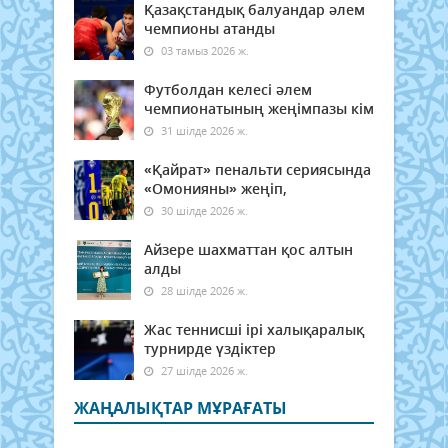
Қазақстандық балуандар әлем
чемпионы атанды
03 тамыз 2026 ж.
Футболдан келесі әлем
чемпионатының жеңімпазы кім
31 шілде 2026 ж.
«Қайрат» пенальти сериясында
«Омонияны» жеңіп,
30 шілде 2026 ж.
Айзере шахматтан қос алтын
алды
28 шілде 2026 ж.
Жас теннисші ірі халықаралық
турнирде үздіктер
27 шілде 2026 ж.
ЖАҢАЛЫҚТАР МҰРАҒАТЫ