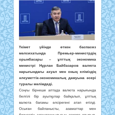
Үкімет үйінде өткен баспасөз
мәлсихатында Премьер-министрдің
орынбасары – ұлттық экономика
министрі Нұрлан Байбазаров валюта
нарығындағы ахуал мен оның еліміздің
әлеуметтік-экономикалық дамуына әсері
туралы мәлімдеді.
Соңғы бірнеше аптада валюта нарығында
белгілі бір ауытқулар байқалып, ұлттық
валюта бағамы әлсірегені атап өтілді.
Осыған байланысты, азаматтар мен
бизнестің алаңдаушылығын ескере отырып,