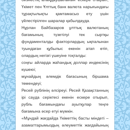
Үкімет пен Ұлттық банк валюта нарығындағы
тұрақтылықты қамтамасыз ету үшін
үйлестірілген шаралар қабылдауда.
Нұрлан Байбазаров ұлттық валютаның
бағамының түзетілуі тек сыртқы
фундаменталды факторлардың ықпалынан
туындаған құбылыс екенін атап өтіп,
олардың негізгі үшеуіне тоқталды:
соңғы айларда жаһандық доллар индексінің
күшеюі;
мұнайдың әлемдік бағасының біршама
төмендеуі;
Ресей рублінің әлсіреуі. Ресей Қазақстанның
ірі сауда серіктесі екенін ескере отырып,
рубль бағамындағы ауытқулар теңге
бағамына әсер етуі мүмкін.
«Мұндай жағдайда Үкіметтің басты міндеті –
азаматтарымыздың әлеуметтік жағдайының