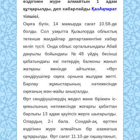
өздігінен жүре алмайтын 1 адам
құтқарылды, деп хабарлайды
ҚазАқпарат
тілшісі.
Оқиға бүгін, 14 мамырда сағат 10.58-де
болды. Сол уақытта Қызылорда облыстық
төтенше жағдайлар департаментіне хабар
келіп түсті. Онда облыс орталығындағы Абай
даңғылы бойындағы №48 үйдің бесінші
қабатындағы екі пәтердің балконы жанып
жатқаны жөнінде айтылған. «Өрт
сөндірушілер оқиға орнына жылдам жетті.
Барлау жұмыстарының нәтижесінде
оқиғаның мән-жайы анықталды.
Өрт сөндірушілердің жедел және біріккен іс-
қимылының нәтижесінде жоғарғы қабаттан
барлығы 13 адам қауіпсіз жерге шығарылды.
Олардың 2-і бала. Сондай-ақ, өрттен
өздігінен жүре алмайтын бір азаматша
құтқарылды. Өрт сағат 11.10-де оқшауланып,