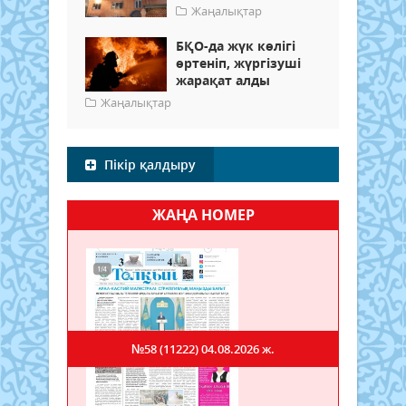
Жаңалықтар
БҚО-да жүк көлігі
өртеніп, жүргізуші
жарақат алды
Жаңалықтар
Пікір қалдыру
ЖАҢА НОМЕР
№58 (11222)
04.08.2026 ж.