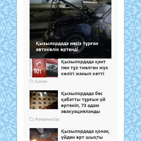
Қызылордада иесіз тұрған
автокөлік өртенді
Қызылордада қант
пен тұз тиелген жүк
көлігі жанып кетті
Қоғам
Қызылордада бес
қабатты тұрғын үй
өртеніп, 73 адам
эвакуацияланды
Жаңалықтар
Қызылордада қонақ
үйден өрт шықты