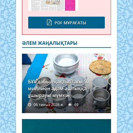
PDF МҰРАҒАТЫ
ӘЛЕМ ЖАҢАЛЫҚТАРЫ
БҰҰ дабыл қақты: Тағы 50
миллион адам аштыққа
ұшырауы мүмкін
06 тамыз 2026 ж.
69