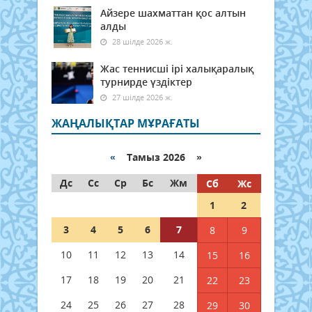
Айзере шахматтан қос алтын
алды
28 шілде 2026 ж.
Жас теннисші ірі халықаралық
турнирде үздіктер
27 шілде 2026 ж.
ЖАҢАЛЫҚТАР МҰРАҒАТЫ
«
Тамыз 2026 »
Дс
Сс
Ср
Бс
Жм
Сб
Жс
1
2
3
4
5
6
7
8
9
10
11
12
13
14
15
16
17
18
19
20
21
22
23
24
25
26
27
28
29
30