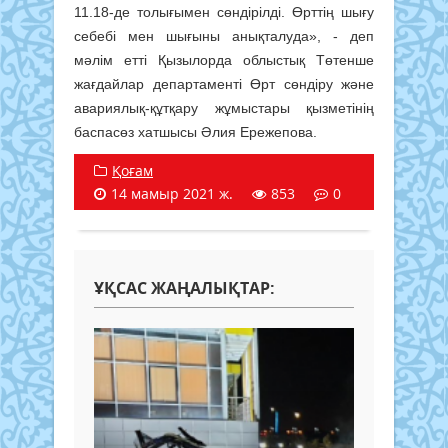
11.18-де толығымен сөндірілді. Өрттің шығу
себебі мен шығыны анықталуда», - деп
мәлім етті Қызылорда облыстық Төтенше
жағдайлар департаменті Өрт сөндіру және
авариялық-құтқару жұмыстары қызметінің
баспасөз хатшысы Әлия Ережепова.
Қоғам
14 мамыр 2021 ж.
853
0
ҰҚСАС ЖАҢАЛЫҚТАР: