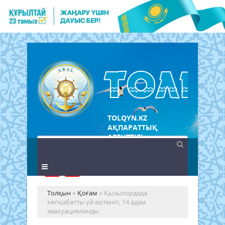
TOLQYN.KZ
АҚПАРАТТЫҚ
АГЕНТТІГІ
Толқын
»
Қоғам
» Қызылордада
көпқабатты үй өртеніп, 14 адам
эвакуацияланды