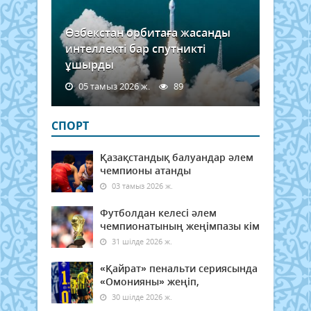
Өзбекстан орбитаға жасанды
интеллекті бар спутникті
ұшырды
05 тамыз 2026 ж.
89
СПОРТ
Қазақстандық балуандар әлем
чемпионы атанды
03 тамыз 2026 ж.
Футболдан келесі әлем
чемпионатының жеңімпазы кім
31 шілде 2026 ж.
«Қайрат» пенальти сериясында
«Омонияны» жеңіп,
30 шілде 2026 ж.