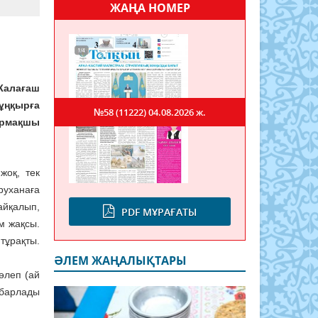
ЖАҢА НОМЕР
Жалағаш
ұңқырға
№58 (11222)
04.08.2026 ж.
армақшы
жоқ, тек
руханаға
айқалып,
PDF МҰРАҒАТЫ
м жақсы.
тұрақты.
ӘЛЕМ ЖАҢАЛЫҚТАРЫ
өлеп (ай
абарлады