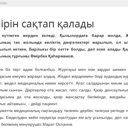
лады
ірін сақтап қалады
 күтпеген жерден келеді. Қызылордаға барар жолда, 
ының тас жолында көліктің дөңгелектері жарылып, ол ш
ылып кеткен. Барлығы бір сәтте болды, деп еске алады Қ
ының тұрғыны Өмірбек Қаhарманов.
те біз төрт адам болғанбыз. Жүргізуші мен інім зардап шеккен 
асым екеуміз жарақат алдық. Жедел жәрдеммен бізді аудандық ау
зіп, жедел медициналық көмек көрсетті. Апат салдарынан миым ш
лым сынған. Дәрігерлер ота жасап, гипс салды. Қазір денсаулығы
дасыма да ота жасалды, қазір жансақтау бөлімінде, жағдайы 
лғыс айтамын», - дейді пациент.
уметтік медициналық сақтандыру төлемін дербес төлеуші ретінде т
ды. Емделуден кейін науқасқа оңалтудан ем алу ұсынылды, деп х
өлімінің меңгерушісі Марат Оспанов.