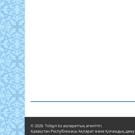
© 2026. Tolqyn.kz ақпараттық агенттігі.
Қазақстан Республикасы Ақпарат және Қоғамдық даму м