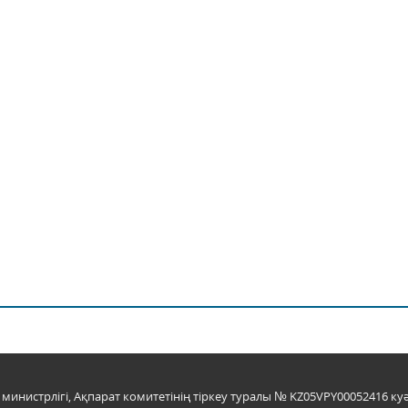
инистрлігі, Ақпарат комитетінің тіркеу туралы № KZ05VPY00052416 куә