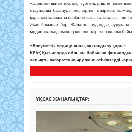
«Электронды-оптикалық түрлендіргіштің көмегім
отауларды бастауды жоспарлап отырмыз, маманд
қорының қаражаты есебінен сатып алынды», - деп ат
Жыл басынан бері Жалағаш аудандық ауруханас
медициналық көмектің кепілдендірілген көлемі бой
«Әлеуметтік медициналық сақтандыру қоры»
КЕАҚ Қызылорда облысы бойынша филиалды
халықты ақпараттандыру және өтініштерді қарау
ҰҚСАС ЖАҢАЛЫҚТАР: