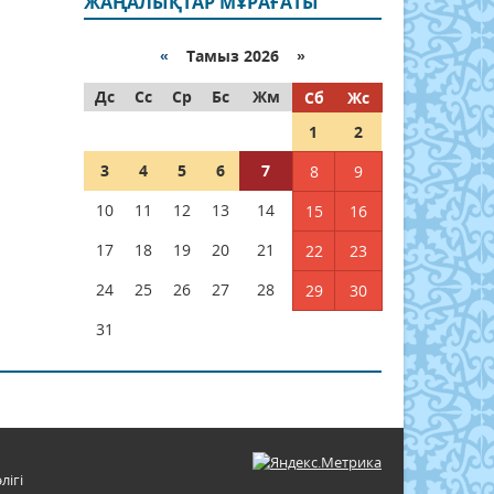
ЖАҢАЛЫҚТАР МҰРАҒАТЫ
«
Тамыз 2026 »
Дс
Сс
Ср
Бс
Жм
Сб
Жс
1
2
3
4
5
6
7
8
9
10
11
12
13
14
15
16
17
18
19
20
21
22
23
24
25
26
27
28
29
30
31
лігі