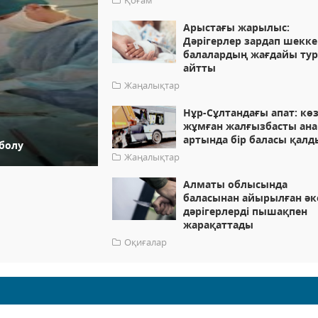
Қоғам
Арыстағы жарылыс:
Дәрігерлер зардап шекке
балалардың жағдайы ту
айтты
Жаңалықтар
Нұр-Сұлтандағы апат: кө
жұмған жалғызбасты ан
артында бір баласы қалд
 болу
Жаңалықтар
Алматы облысында
баласынан айырылған әк
дәрігерлерді пышақпен
жарақаттады
Оқиғалар