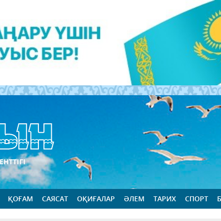
ЕНТТІГІ
ҚОҒАМ
САЯСАТ
ОҚИҒАЛАР
ӘЛЕМ
ТАРИХ
СПОРТ