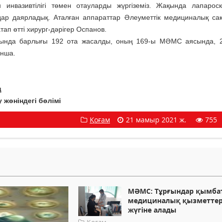
ен инвазивтілігі төмен отауларды жүргіземіз. Жақында лапарос
ар даярладық. Аталған аппараттар Әлеуметтік медициналық са
ап өтті хирург-дәрігер Оспанов.
ында барлығы 192 ота жасалды, оның 169-ы МӘМС аясында, 23
ынша.
ң
 жөніндегі бөлімі
Қоғам
21 мамыр 2021 ж.
755
МӘМС: Тұрғындар қымба
медициналық қызметтер
жүгіне алады