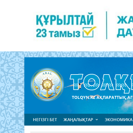
TOLQYN.KZ АҚПАРАТТЫҚ АГ
НЕГІЗГІ БЕТ
ЖАҢАЛЫҚТАР
ЭКОНОМИКА