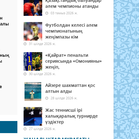
Қазақстандық балуандар
әлем чемпионы атанды
03 тамыз 2026 ж.
н
ралы
Футболдан келесі әлем
чемпионатының
жеңімпазы кім
31 шілде 2026 ж.
з
аның
«Қайрат» пенальти
ы
сериясында «Омонияны»
жеңіп,
30 шілде 2026 ж.
Айзере шахматтан қос
е
алтын алды
28 шілде 2026 ж.
Жас теннисші ірі
халықаралық турнирде
үздіктер
27 шілде 2026 ж.