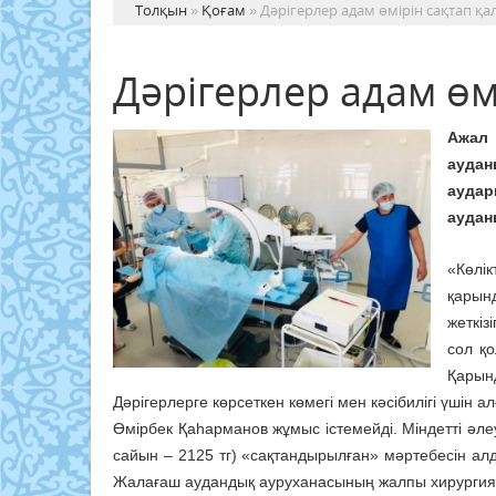
Толқын
»
Қоғам
» Дәрігерлер адам өмірін сақтап қа
Дәрігерлер адам өм
Ажал
аудан
аудар
аудан
«Көлік
қарынд
жеткі
сол қо
Қарын
Дәрігерлерге көрсеткен көмегі мен кәсібилігі үшін а
Өмірбек Қаhарманов жұмыс істемейді. Міндетті әле
сайын – 2125 тг) «сақтандырылған» мәртебесін ал
Жалағаш аудандық ауруханасының жалпы хирургия б