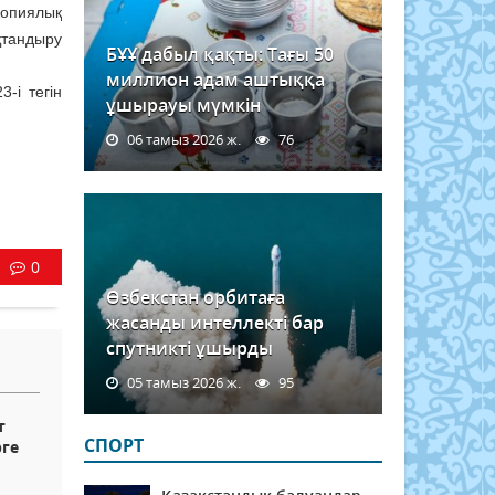
копиялық
қтандыру
БҰҰ дабыл қақты: Тағы 50
миллион адам аштыққа
-і тегін
ұшырауы мүмкін
06 тамыз 2026 ж.
76
0
Өзбекстан орбитаға
жасанды интеллекті бар
спутникті ұшырды
05 тамыз 2026 ж.
95
т
СПОРТ
ге