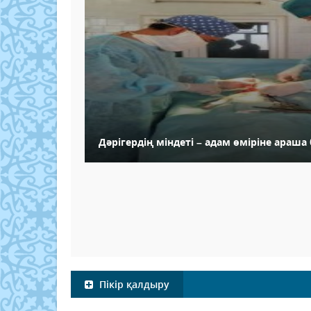
Дәрігердің міндеті – адам өміріне араша
Пікір қалдыру