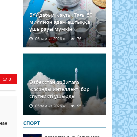
БҰҰ дабыл қақты: Тағы 50
миллион адам аштыққа
ұшырауы мүмкін
06 тамыз 2026 ж.
76
0
Өзбекстан орбитаға
жасанды интеллекті бар
спутникті ұшырды
05 тамыз 2026 ж.
95
СПОРТ
мнан