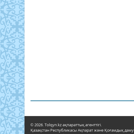
© 2026. Tolqyn.kz ақпараттық агенттігі.
Қазақстан Республикасы Ақпарат және Қоғамдық даму м