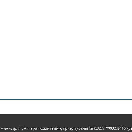
инистрлігі, Ақпарат комитетінің тіркеу туралы № KZ05VPY00052416 куә