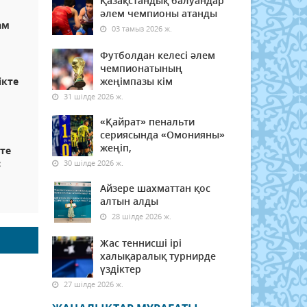
Қазақстандық балуандар
әлем чемпионы атанды
ам
03 тамыз 2026 ж.
Футболдан келесі әлем
чемпионатының
ікте
жеңімпазы кім
31 шілде 2026 ж.
«Қайрат» пенальти
сериясында «Омонияны»
жеңіп,
кте
с
30 шілде 2026 ж.
Айзере шахматтан қос
алтын алды
28 шілде 2026 ж.
Жас теннисші ірі
халықаралық турнирде
үздіктер
27 шілде 2026 ж.