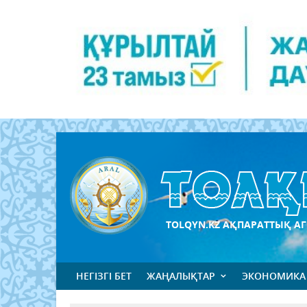
TOLQYN.KZ АҚПАРАТТЫҚ АГ
НЕГІЗГІ БЕТ
ЖАҢАЛЫҚТАР
ЭКОНОМИКА