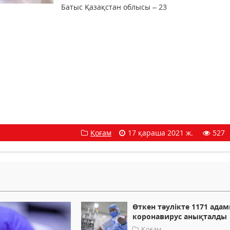
Батыс Қазақстан облысы – 23
Қоғам
17 қараша 2021 ж.
527
Өткен тәулікте 1171 ада
коронавирус анықталды
Қоғам