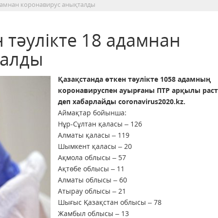
адамнан коронавирус анықталды
 тәулікте 18 адамнан
талды
Қазақстанда өткен тәулікте 1058 адамның
коронавируспен ауырғаны ПТР арқылы раст
деп хабарлайды coronavirus2020.kz.
Аймақтар бойынша:
Нұр-Сұлтан қаласы – 126
Алматы қаласы – 119
Шымкент қаласы – 20
Ақмола облысы – 57
Ақтөбе облысы – 11
Алматы облысы – 60
Атырау облысы – 21
Шығыс Қазақстан облысы – 78
Жамбыл облысы – 13