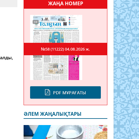
ЖАҢА НОМЕР
№58 (11222)
04.08.2026 ж.
алды,
PDF МҰРАҒАТЫ
ӘЛЕМ ЖАҢАЛЫҚТАРЫ