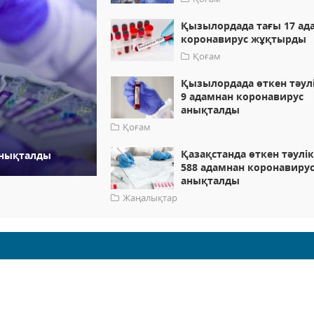
Қызылордада тағы 17 ад
коронавирус жұқтырды
Қоғам
Қызылордада өткен тәул
9 адамнан коронавирус
анықталды
Қоғам
Қазақстанда өткен тәулі
анықталды
588 адамнан коронавиру
анықталды
Жаңалықтар