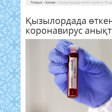
Толқын
»
Қоғам
» Қызылордада өткен тәулікте 18 
Қызылордада өткен
коронавирус анық