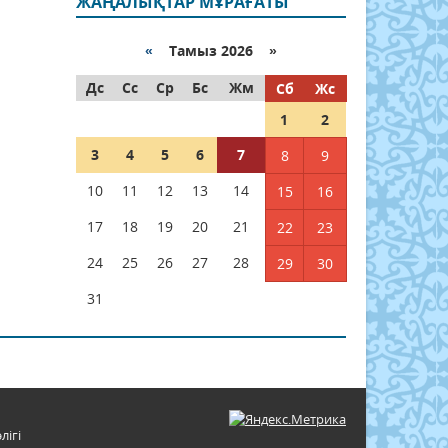
ЖАҢАЛЫҚТАР МҰРАҒАТЫ
«
Тамыз 2026 »
Дс
Сс
Ср
Бс
Жм
Сб
Жс
1
2
3
4
5
6
7
8
9
10
11
12
13
14
15
16
17
18
19
20
21
22
23
24
25
26
27
28
29
30
31
лігі