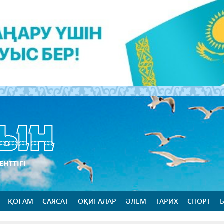
ЕНТТІГІ
ҚОҒАМ
САЯСАТ
ОҚИҒАЛАР
ӘЛЕМ
ТАРИХ
СПОРТ