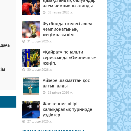
Қазақстандық балуандар
әлем чемпионы атанды
03 тамыз 2026 ж.
Футболдан келесі әлем
чемпионатының
жеңімпазы кім
31 шілде 2026 ж.
рдаға
«Қайрат» пенальти
сериясында «Омонияны»
жеңіп,
кім
30 шілде 2026 ж.
Айзере шахматтан қос
алтын алды
28 шілде 2026 ж.
Жас теннисші ірі
халықаралық турнирде
үздіктер
27 шілде 2026 ж.