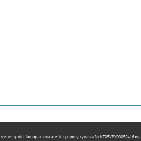
инистрлігі, Ақпарат комитетінің тіркеу туралы № KZ05VPY00052416 куә