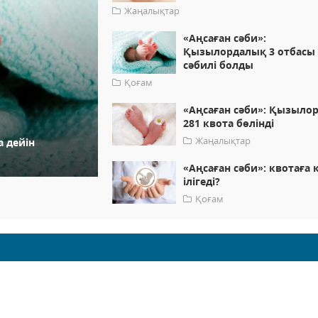
Жаңалықтар
«Аңсаған сәби»:
Қызылордалық 3 отбасы
сәбилі болды
Қоғам
«Аңсаған сәби»: Қызыло
281 квота бөлінді
Жаңалықтар
а дейін
«Аңсаған сәби»: квотаға 
ілігеді?
Қоғам