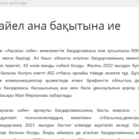
ытына ие болды
 айел ана бақытына ие
е «Аңсаған сәби» мемлекеттік бағдарламасы іске қосылғалы 800
 квота берілді. Ал биыл облыста аталған бағдарламаның көмег
лік тіркеліп, 42 нәзік жанды сәбилі болды. Жалпы 2022 жылдан бүгі
 балалы болуға ниетті 462 отбасы арнайы тізімде кезекте тұр. Бұл
лік коммуникациялар қызметінде өткен брифингте облыстық д
ау басқармасы басшысының ана мен бала денсаулығын қорғау ж
басары Мая Мирзанова хабарлады.
ңсаған сәби» арнаулы бағдарламасының басты мақсаты – 
одуктивті технологиялардың көмегімен отбасылық-демогр
ғдарлама 2021 жылдан бастап елімізде жүргізіліп келеді. О
ялар балалы болды. Біздің аймақта да аталған бағдарламаның к