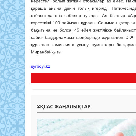
нәрестелі болып жатқан отбасылар аз емес. Нақ
қараша айына дейін толық игерілді. Нәтижесін
отбасында егіз сәбилер туылды. Ал былтыр «Аң
көрсеткіші 100 пайызды құрады. Сонымен қатар жы
бақытына ие болса, 45 әйел жүктілікке байланыс
сәби» бағдарламасы шеңберінде жүргізілген ЭКҰ 
құрылған комиссияға ұсыну жұмыстары басқарма
Миранбайқызы.
syrboyi.kz
ҰҚСАС ЖАҢАЛЫҚТАР: