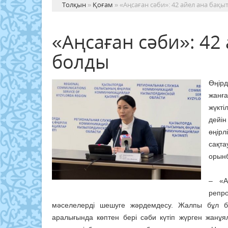
Толқын
»
Қоғам
» «Аңсаған сәби»: 42 айел ана бақ
«Аңсаған сәби»: 42
болды
Өңірд
жанға
жүкті
дейін
өңір
сақт
орын
– «А
репр
мәселелерді шешуге жәрдемдесу. Жалпы бұл ба
аралығында көптен бері сәби күтіп жүрген жанұ