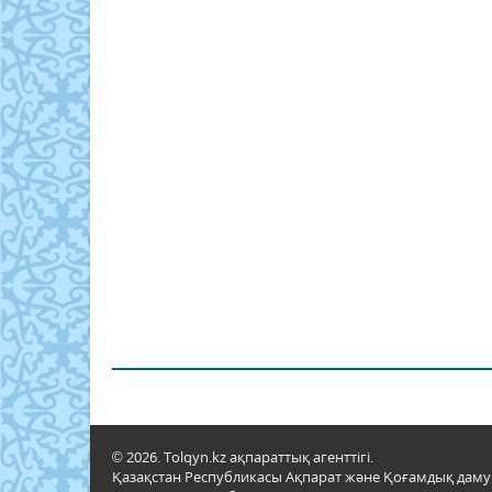
© 2026. Tolqyn.kz ақпараттық агенттігі.
Қазақстан Республикасы Ақпарат және Қоғамдық даму м