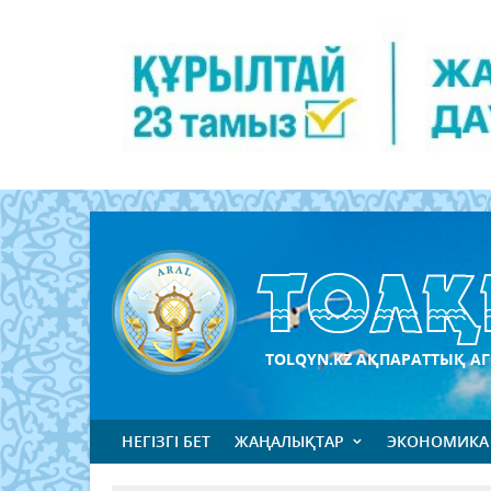
TOLQYN.KZ АҚПАРАТТЫҚ АГ
НЕГІЗГІ БЕТ
ЖАҢАЛЫҚТАР
ЭКОНОМИКА