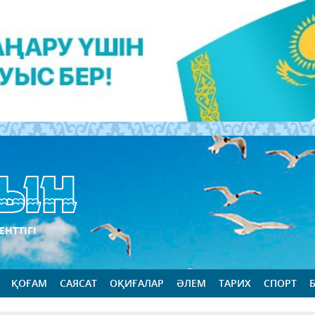
ЕНТТІГІ
ҚОҒАМ
САЯСАТ
ОҚИҒАЛАР
ӘЛЕМ
ТАРИХ
СПОРТ