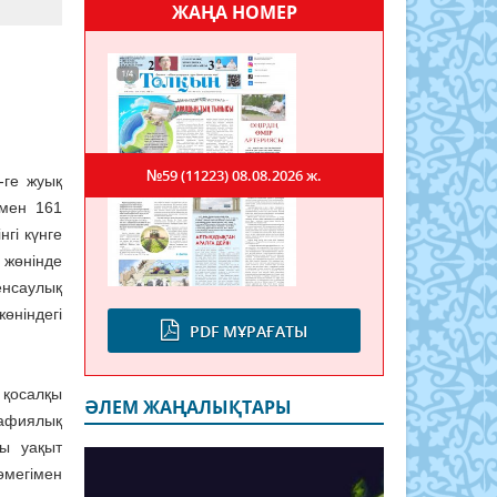
ЖАҢА НОМЕР
№59 (11223)
08.08.2026 ж.
-ге жуық
імен 161
нгі күнге
 жөнінде
енсаулық
өніндегі
PDF МҰРАҒАТЫ
қосалқы
ӘЛЕМ ЖАҢАЛЫҚТАРЫ
афиялық
сы уақыт
өмегімен