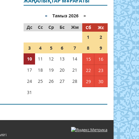
ЖАҢАЛЫҚТАР МҰРАҒАТЫ
«
Тамыз 2026 »
Дс
Сс
Ср
Бс
Жм
Сб
Жс
1
2
3
4
5
6
7
8
9
10
11
12
13
14
15
16
17
18
19
20
21
22
23
24
25
26
27
28
29
30
31
лігі