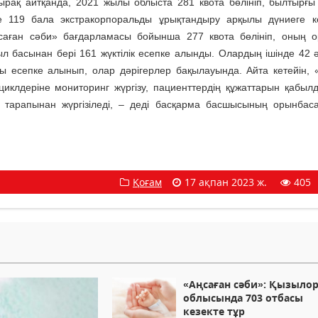
тырақ айтқанда, 2021 жылы облыста 281 квота бөлініп, былтырғ
де 119 бала экстракорпоральды ұрықтандыру арқылы дүниеге к
саған сәби» бағдарламасы бойынша 277 квота бөлініп, оның 
л басынан бері 161 жүктілік есепке алынды. Олардың ішінде 42 
ты есепке алынып, олар дәрігерлер бақылауында. Айта кетейін, 
циклдеріне мониторинг жүргізу, пациенттердің құжаттарын қабыл
 тарапынан жүргізіледі, – деді басқарма басшысының орынба
Қоғам
17 ақпан 2023 ж.
405
«Аңсaғaн cәби»: Қызылo
облысында 703 отбaсы
кeзeкте тұp