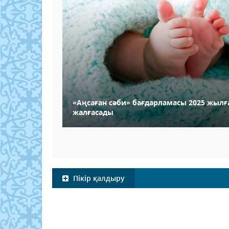
«Аңсаған сәби» бағдарламасы 2025 жылғ
жалғасады
Пікір қалдыру