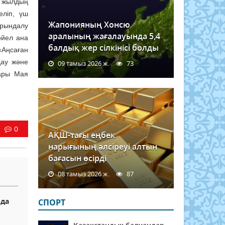
ы жылдың
еліп, үш
Жапонияның Хонсю
орындалу
аралының жағалауында 5,4
әйел ана
балдық жер сілкінісі болды
«Аңсаған
дау және
09 тамыз 2026 ж.
73
сары Мая
0
АҚШ-тағы еңбек
нарығының әлсіреуі алтын
бағасын өсірді
08 тамыз 2026 ж.
87
рдa
СПОРТ