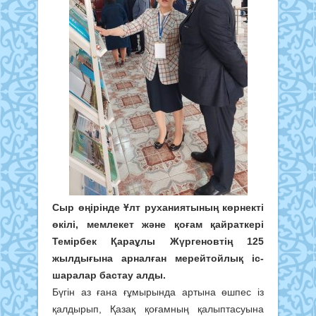
Сыр өңірінде Ұлт руханиятының көрнекті
өкілі, мемлекет және қоғам қайраткері
Темірбек Қараұлы Жүргеновтің 125
жылдығына арналған мерейтойлық іс-
шаралар бастау алды.
Бүгін аз ғана ғұмырында артына өшпес із
қалдырып, Қазақ қоғамның қалыптасуына