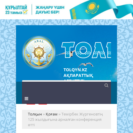
TOLQYN.KZ
АҚПАРАТТЫҚ
АГЕНТТІГІ
Толқын
»
Қоғам
» Темірбек Жүргеновтің
125 жылдығына арналған конференция
өтті