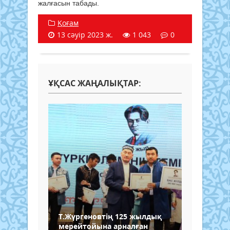
жалғасын табады.
Қоғам
13 сәуір 2023 ж.
1 043
0
ҰҚСАС ЖАҢАЛЫҚТАР:
Т.Жүргеновтің 125 жылдық
мерейтойына арналған