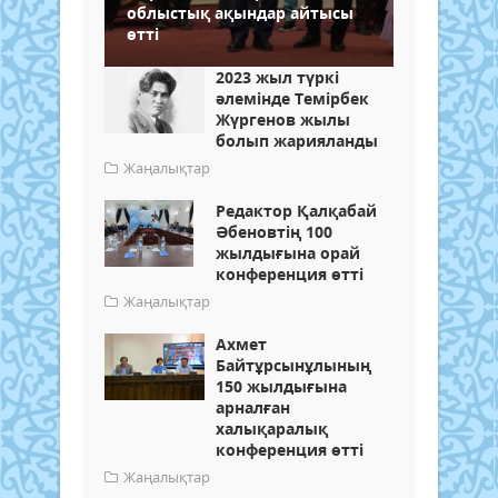
облыстық ақындар айтысы
өтті
2023 жыл түркі
әлемінде Темірбек
Жүргенов жылы
болып жарияланды
Жаңалықтар
Редактор Қалқабай
Әбеновтің 100
жылдығына орай
конференция өтті
Жаңалықтар
Ахмет
Байтұрсынұлының
150 жылдығына
арналған
халықаралық
конференция өтті
Жаңалықтар