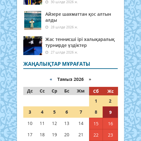
30 шілде 2026 ж.
Айзере шахматтан қос алтын
алды
28 шілде 2026 ж.
Жас теннисші ірі халықаралық
турнирде үздіктер
27 шілде 2026 ж.
ЖАҢАЛЫҚТАР МҰРАҒАТЫ
«
Тамыз 2026 »
Дс
Сс
Ср
Бс
Жм
Сб
Жс
1
2
3
4
5
6
7
8
9
10
11
12
13
14
15
16
17
18
19
20
21
22
23