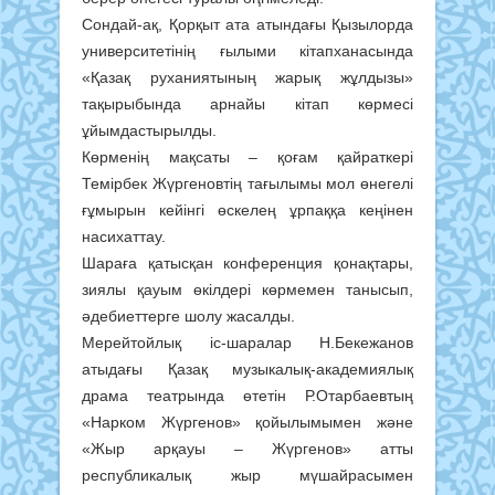
Сондай-ақ, Қорқыт ата атындағы Қызылорда
университетінің ғылыми кітапханасында
«Қазақ руханиятының жарық жұлдызы»
тақырыбында арнайы кітап көрмесі
ұйымдастырылды.
Көрменің мақсаты – қоғам қайраткері
Темірбек Жүргеновтің тағылымы мол өнегелі
ғұмырын кейінгі өскелең ұрпаққа кеңінен
насихаттау.
Шараға қатысқан конференция қонақтары,
зиялы қауым өкілдері көрмемен танысып,
әдебиеттерге шолу жасалды.
Мерейтойлық іс-шаралар Н.Бекежанов
атыдағы Қазақ музыкалық-академиялық
драма театрында өтетін Р.Отарбаевтың
«Нарком Жүргенов» қойылымымен және
«Жыр арқауы – Жүргенов» атты
республикалық жыр мүшайрасымен