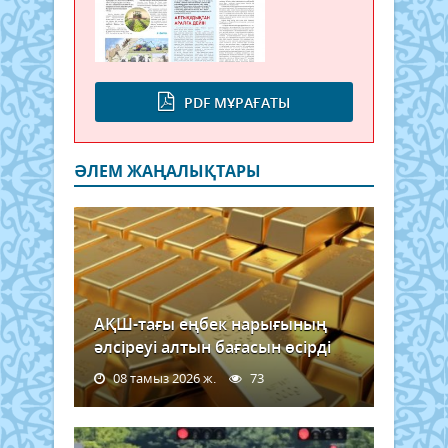
PDF МҰРАҒАТЫ
ӘЛЕМ ЖАҢАЛЫҚТАРЫ
АҚШ-тағы еңбек нарығының
әлсіреуі алтын бағасын өсірді
08 тамыз 2026 ж.
73