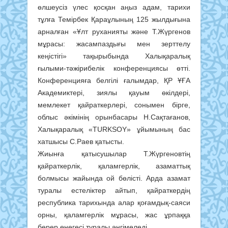
өлшеусіз үлес қосқан аңыз адам, тарихи
тұлға Темірбек Қараұлының 125 жылдығына
арналған «Ұлт руханияты және Т.Жүргенов
мұрасы: жасампаздығы мен зерттелу
кеңістігі» тақырыбында Халықаралық
ғылыми-тәжірибелік конференциясы өтті.
Конференцияға белгілі ғалымдар, ҚР ҰҒА
Академиктері, зиялы қауым өкілдері,
мемлекет қайраткерлері, сонымен бірге,
облыс әкімінің орынбасары Н.Сақтағанов,
Халықаралық «TURKSOY» ұйымының бас
хатшысы С.Раев қатысты.
Жиынға қатысушылар Т.Жүргеновтің
қайраткерлік, қаламгерлік, азаматтық
болмысы жайында ой бөлісті. Арда азамат
туралы естеліктер айтып, қайраткердің
республика тарихында алар қоғамдық-саяси
орны, қаламгерлік мұрасы, жас ұрпаққа
берер өнегесі туралы әңгімеледі.