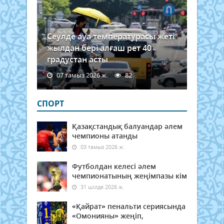
Сеулде ауа температурасы жеті
жылдан бері алғаш рет 40
градустан асты
07 тамыз 2026 ж.
82
СПОРТ
Қазақстандық балуандар әлем
чемпионы атанды
03 тамыз 2026 ж.
Футболдан келесі әлем
чемпионатының жеңімпазы кім
31 шілде 2026 ж.
«Қайрат» пенальти сериясында
«Омонияны» жеңіп,