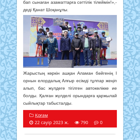
бап сынаған азаматтарға сәттілік тілеймін!»,-
деді Қанат Шоқанұлы.
Жарыстың көркін ашқан Аламан бәйгенің І
орнын елордалық Алғыр есімді тұлпар жеңіп
алып, бас жүлдеге тігілген автокөлікке ие
болды. Қалған жүлделі орындарға қаржылай
сыйлықтар табысталды.
Қоғам
22 сәуір 2023 ж.
790
0