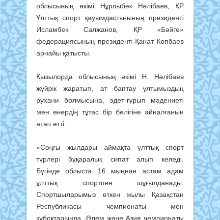
облысының әкімі Нұрлыбек Нәлібаев, ҚР
Ұлттық спорт қауымдастығының президенті
Исламбек Салжанов, ҚР «Бәйге»
федерациясының президенті Қанат Көпбаев
арнайы қатысты.
Қызылорда облысының әкімі Н. Нәлібаев
жүйрік жаратып, ат баптау ұлтымыздың
рухани болмысына, әдет-ғұрып мәдениеті
мен өнердің тұтас бір бөлігіне айналғанын
атап өтті.
«Соңғы жылдары аймақта ұлттық спорт
түрлері бұқаралық сипат алып келеді.
Бүгінде облыста 16 мыңнан астам адам
ұлттық спортпен шұғылданады.
Спортшыларымыз өткен жылы Қазақстан
Республикасы чемпионаты мен
кубоктарында, Әлем және Азия чемпионаты