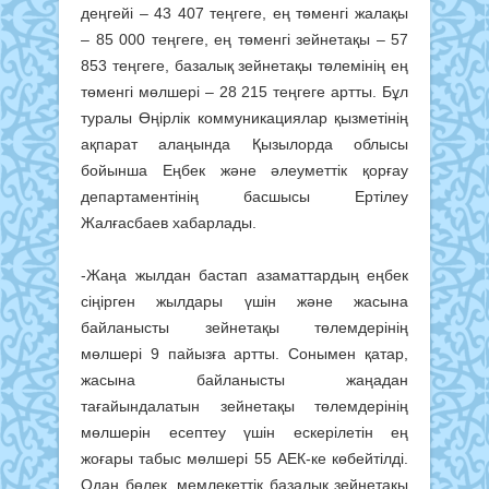
деңгейі – 43 407 теңгеге, ең төменгі жалақы
– 85 000 теңгеге, ең төменгі зейнетақы – 57
853 теңгеге, базалық зейнетақы төлемінің ең
төменгі мөлшері – 28 215 теңгеге артты. Бұл
туралы Өңірлік коммуникациялар қызметінің
ақпарат алаңында Қызылорда облысы
бойынша Еңбек және әлеуметтік қорғау
департаментінің басшысы Ертілеу
Жалғасбаев хабарлады.
-Жаңа жылдан бастап азаматтардың еңбек
сіңірген жылдары үшін және жасына
байланысты зейнетақы төлемдерінің
мөлшері 9 пайызға артты. Сонымен қатар,
жасына байланысты жаңадан
тағайындалатын зейнетақы төлемдерінің
мөлшерін есептеу үшін ескерілетін ең
жоғары табыс мөлшері 55 АЕК-ке көбейтілді.
Одан бөлек, мемлекеттік базалық зейнетақы