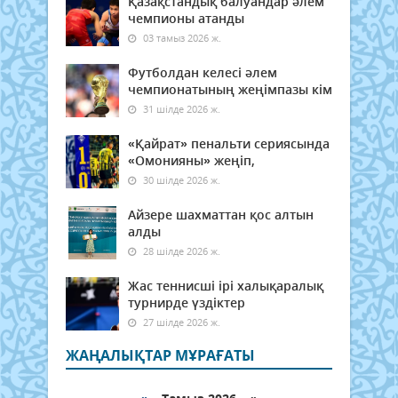
Қазақстандық балуандар әлем
чемпионы атанды
03 тамыз 2026 ж.
Футболдан келесі әлем
чемпионатының жеңімпазы кім
31 шілде 2026 ж.
«Қайрат» пенальти сериясында
«Омонияны» жеңіп,
30 шілде 2026 ж.
Айзере шахматтан қос алтын
алды
28 шілде 2026 ж.
Жас теннисші ірі халықаралық
турнирде үздіктер
27 шілде 2026 ж.
ЖАҢАЛЫҚТАР МҰРАҒАТЫ