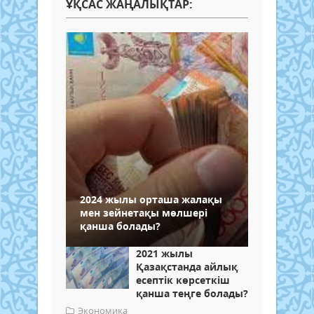
ҰҚСАС ЖАҢАЛЫҚТАР:
2024 жылы орташа жалақы
мен зейнетақы мөлшері
қанша болады?
2021 жылы
Қазақстанда айлық
есептік көрсеткіш
қанша теңге болады?
Экономика