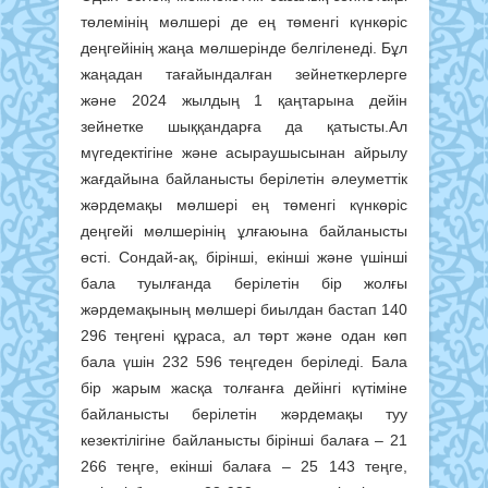
төлемінің мөлшері де ең төменгі күнкөріс
деңгейінің жаңа мөлшерінде белгіленеді. Бұл
жаңадан тағайындалған зейнеткерлерге
және 2024 жылдың 1 қаңтарына дейін
зейнетке шыққандарға да қатысты.Ал
мүгедектігіне және асыраушысынан айрылу
жағдайына байланысты берілетін әлеуметтік
жәрдемақы мөлшері ең төменгі күнкөріс
деңгейі мөлшерінің ұлғаюына байланысты
өсті. Сондай-ақ, бірінші, екінші және үшінші
бала туылғанда берілетін бір жолғы
жәрдемақының мөлшері биылдан бастап 140
296 теңгені құраса, ал төрт және одан көп
бала үшін 232 596 теңгеден беріледі. Бала
бір жарым жасқа толғанға дейінгі күтіміне
байланысты берілетін жәрдемақы туу
кезектілігіне байланысты бірінші балаға – 21
266 теңге, екінші балаға – 25 143 теңге,