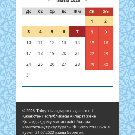
«
Тамыз 2026 »
Дс
Сс
Ср
Бс
Жм
Сб
Жс
1
2
3
4
5
6
7
8
9
10
11
12
13
14
15
16
17
18
19
20
21
22
23
24
25
26
27
28
29
30
31
© 2026. Tolqyn.kz ақпараттық агенттігі.
Қазақстан Республикасы Ақпарат және
Қоғамдық даму министрлігі, Ақпарат
комитетінің тіркеу туралы № KZ05VPY00052416
куәлігі 21.07.2022 жылы берілген.