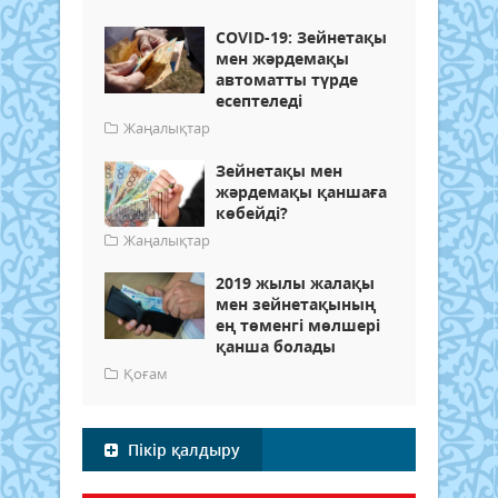
COVID-19: Зейнетақы
мен жәрдемақы
автоматты түрде
есептеледі
Жаңалықтар
Зейнетақы мен
жәрдемақы қаншаға
көбейді?
Жаңалықтар
2019 жылы жалақы
мен зейнетақының
ең төменгі мөлшері
қанша болады
Қоғам
Пікір қалдыру