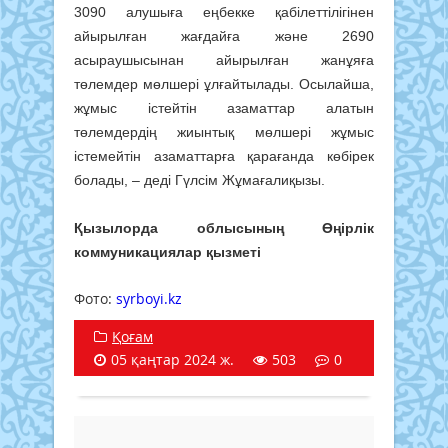
3090 алушыға еңбекке қабілеттілігінен
айырылған жағдайға және 2690
асыраушысынан айырылған жанұяға
төлемдер мөлшері ұлғайтылады. Осылайша,
жұмыс істейтін азаматтар алатын
төлемдердің жиынтық мөлшері жұмыс
істемейтін азаматтарға қарағанда көбірек
болады, – деді Гүлсім Жұмағалиқызы.
Қызылорда облысының Өңірлік
коммуникациялар қызметі
Фото:
syrboyi.kz
Қоғам
05 қаңтар 2024 ж.
503
0