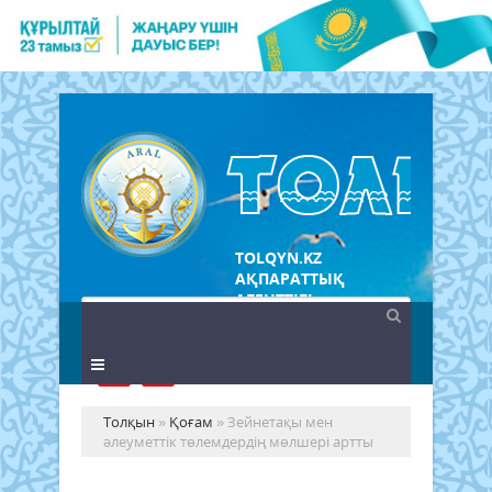
TOLQYN.KZ
АҚПАРАТТЫҚ
АГЕНТТІГІ
Толқын
»
Қоғам
» Зейнетақы мен
әлеуметтік төлемдердің мөлшері артты