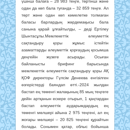
үшінші балаға – 28 983 теңге, төртінші және
одан да көп бала туғанда – 32 859 теңге. Ал
төрт және одан көп кәмелетке толмаған
баласы барлардың жәрдемақысы бала
санына қарай ұлғайтылды, – деді Ертілеу
Шынтасұлы.Мемлекеттік әлеуметтік
сақтандыру қоры жұмыс істейтін
азаматтарды әлеуметтік қорғаудың қосымша
деңгейін жүзеге асырады. Осыған
байланысты брифинг барысында
мемлекеттік әлеуметтік сақтандыру қоры АҚ
ҚОФ директоры Гүлсім Денеева енгізілген
өзгерістерді баяндап өтті.-2024 жылдан
бастап ең төменгі жалақының 85 мың теңгеге
дейін артқанын ескере отырып, 1 қаңтардан
бастап әлеуметтік аударымдардың ең
төменгі мөлшері айына 2 975 теңгені, ал ең
жоғары мөлшері – 20 825 теңгені құрайтын
болады. Сонымен қатар, облыс бойынша