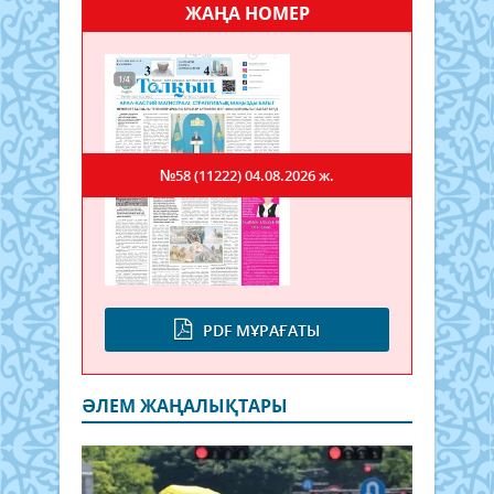
ЖАҢА НОМЕР
№58 (11222)
04.08.2026 ж.
PDF МҰРАҒАТЫ
ӘЛЕМ ЖАҢАЛЫҚТАРЫ