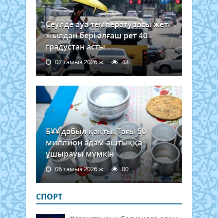
Сеулде ауа температурасы жеті
жылдан бері алғаш рет 40
градустан асты
07 тамыз 2026 ж.
48
БҰҰ дабыл қақты: Тағы 50
миллион адам аштыққа
ұшырауы мүмкін
06 тамыз 2026 ж.
80
СПОРТ