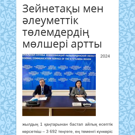
Зейнетақы мен
әлеуметтік
төлемдердің
мөлшері артты
2024
жылдың 1 қаңтарынан бастап айлық есептік
көрсеткіш – 3 692 теңгеге, ең төменгі күнкөріс