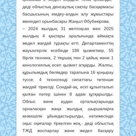
деді облыстық денсаулық сақтау басқармасы
басшысының емдеу-алдын алу жұмыстары
жөніндегі орынбасары Жаңыл Әбубәкірова.
– 2024 жылдың 31 желтоқсан мен 2025
жылдың 4 қаңтары аралығында аймақта
жедел жағдай тұрақты өтті. Департаменттің
жауынгерлік есебінде 186 қызметкер, 55
бірлік техника, 2 тікұшақ пен 2 қайық және 1
кинологиялық есеп қызмет атқарды. Жалпы,
құрылымдық бөлімдер тарапына 16 қоңырау
түссе, 4 техногенді сипаттағы төтенше
жағдай тіркелді. Сондай-ақ, есігі құлыпталып
қалған пәтер ішінен 8 адам құтқарылды.
Облыс және аудан орталықтарында
орналасқан жаңа жылдық шыршаларға
кезекшілік ұйымдастырылды, нәтижесінде
оқыс оқиғалар тіркелген жоқ,- деді облыстық
ТЖД жоспарлау және жедел басқару