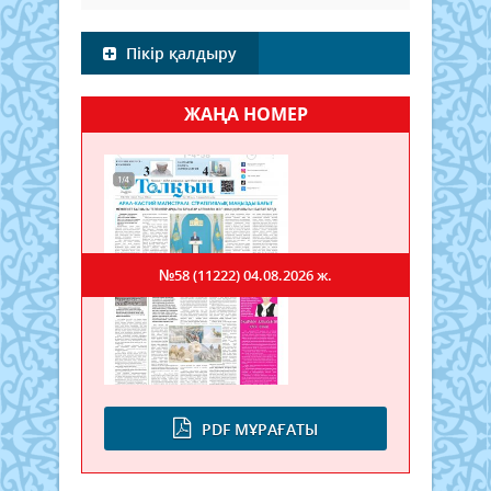
Пікір қалдыру
ЖАҢА НОМЕР
№58 (11222)
04.08.2026 ж.
PDF МҰРАҒАТЫ