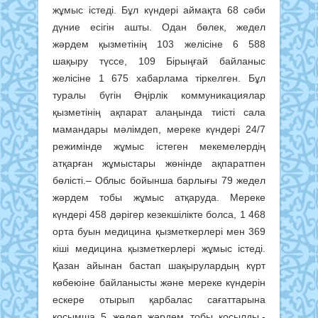
жұмыс істеді. Бұл күндері аймақта 68 сәби
дүние есігін ашты. Одан бөлек, жедел
жәрдем қызметінің 103 желісіне 6 588
шақыру түссе, 109 Бірыңғай байланыс
желісіне 1 675 хабарлама тіркелген. Бұл
туралы бүгін Өңірлік коммуникациялар
қызметінің ақпарат алаңында тиісті сала
мамандары мәлімдеп, мереке күндері 24/7
режимінде жұмыс істеген мекемелердің
атқарған жұмыстары жөнінде ақпаратпен
бөлісті.– Облыс бойынша барлығы 79 жедел
жәрдем тобы жұмыс атқаруда. Мереке
күндері 458 дәрігер кезекшілікте болса, 1 468
орта буын медицина қызметкерлері мен 369
кіші медицина қызметкерлері жұмыс істеді.
Қазан айынан бастап шақырулардың күрт
көбеюіне байланысты және мереке күндерін
ескере отырып қарбалас сағаттарына
қосымша 5 жедел жәрдем тобы қосылды,-