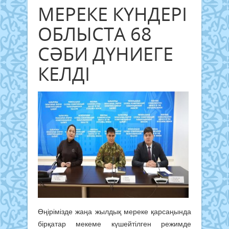
МЕРЕКЕ КҮНДЕРІ
ОБЛЫСТА 68
СӘБИ ДҮНИЕГЕ
КЕЛДІ
Өңірімізде жаңа жылдық мереке қарсаңында
бірқатар мекеме күшейтілген режимде