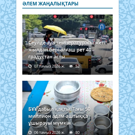
ӘЛЕМ ЖАҢАЛЫҚТАРЫ
Сеулде ауа температурасы жеті
жылдан бері алғаш рет 40
градустан асты
07 тамыз 2026 ж.
52
БҰҰ дабыл қақты: Тағы 50
миллион адам аштыққа
ұшырауы мүмкін
06 тамыз 2026 ж.
80