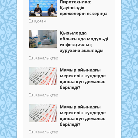
Пиротехника:
Қауіпсіздік
ережелерін ескеріңіз
Қоғам
Қызылорда
облысында модульді
инфекциялық
аурухана ашылады
Жаңалықтар
Мамыр айындағы
мерекелік күндерде
қанша күн демалыс
беріледі?
Жаңалықтар
Мамыр айындағы
мерекелік күндерде
қанша күн демалыс
беріледі?
Жаңалықтар