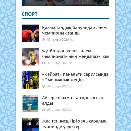
СПОРТ
Қазақстандық балуандар әлем
чемпионы атанды
03 тамыз 2026 ж.
Футболдан келесі әлем
чемпионатының жеңімпазы кім
31 шілде 2026 ж.
«Қайрат» пенальти сериясында
«Омонияны» жеңіп,
30 шілде 2026 ж.
Айзере шахматтан қос алтын
алды
28 шілде 2026 ж.
Жас теннисші ірі халықаралық
турнирде үздіктер