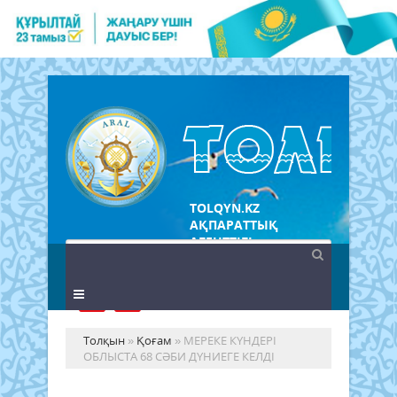
TOLQYN.KZ
АҚПАРАТТЫҚ
АГЕНТТІГІ
Толқын
»
Қоғам
» МЕРЕКЕ КҮНДЕРІ
ОБЛЫСТА 68 СӘБИ ДҮНИЕГЕ КЕЛДІ