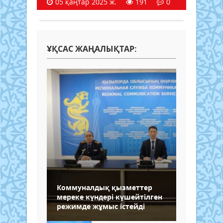
05 қаңтар 2025 ж.
191
0
ҰҚСАС ЖАҢАЛЫҚТАР:
Коммуналдық қызметтер
мереке күндері күшейтілген
режимде жұмыс істейді