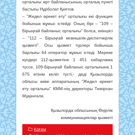
орталығы өрт байланысының орталық пункті
бастығы Нұрболат Қиятов.
– "Жедел әрекет ету" орталығы екі функция
бойынша жұмыс істейді. Оның бірі – "109 –
Бірыңғай байланыс орталығы" болса, екіншісі
– "112 – Бірыңғай кезекшілік-диспетчерлік
қызметі". Осы қызмет түрлері бойынша
барлығы 64 оператор жұмыс істеді. Мереке
күндері 112-қызметіне 1 451 хабарлама
түссе, 109-Бірыңғай байланыс орталығына 1
675 өтінім келіп түсті,- деді Қызылорда
облысы әкімі аппаратының "Жедел әрекет
ету орталығы" КММ-нің директоры Темірхан
Мұқанғали.
Қызылорда облысының Өңірлік
коммуникациялар қызметі
Қоғам