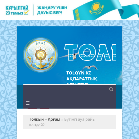
TOLQYN.KZ
АҚПАРАТТЫҚ
АГЕНТТІГІ
Толқын
»
Қоғам
» Бүгінгі ауа райы
қандай?