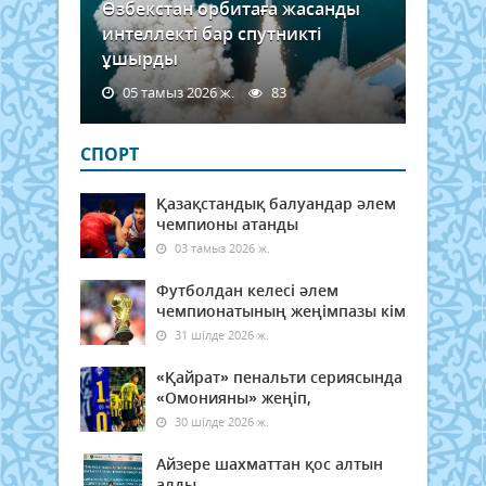
Өзбекстан орбитаға жасанды
интеллекті бар спутникті
ұшырды
05 тамыз 2026 ж.
83
СПОРТ
Қазақстандық балуандар әлем
чемпионы атанды
03 тамыз 2026 ж.
Футболдан келесі әлем
чемпионатының жеңімпазы кім
31 шілде 2026 ж.
«Қайрат» пенальти сериясында
«Омонияны» жеңіп,
30 шілде 2026 ж.
Айзере шахматтан қос алтын
алды