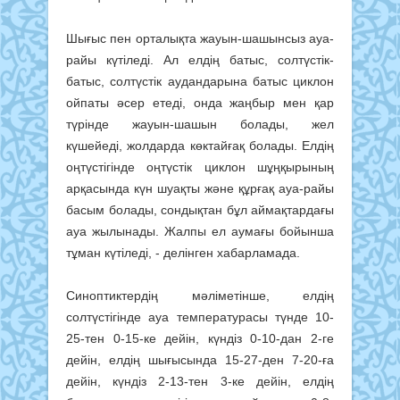
Шығыс пен орталықта жауын-шашынсыз ауа-
райы күтіледі. Ал елдің батыс, солтүстік-
батыс, солтүстік аудандарына батыс циклон
ойпаты әсер етеді, онда жаңбыр мен қар
түрінде жауын-шашын болады, жел
күшейеді, жолдарда көктайғақ болады. Елдің
оңтүстігінде оңтүстік циклон шұңқырының
арқасында күн шуақты және құрғақ ауа-райы
басым болады, сондықтан бұл аймақтардағы
ауа жылынады. Жалпы ел аумағы бойынша
тұман күтіледі, - делінген хабарламада.
Синоптиктердің мәліметінше, елдің
солтүстігінде ауа температурасы түнде 10-
25-тен 0-15-ке дейін, күндіз 0-10-дан 2-ге
дейін, елдің шығысында 15-27-ден 7-20-ға
дейін, күндіз 2-13-тен 3-ке дейін, елдің