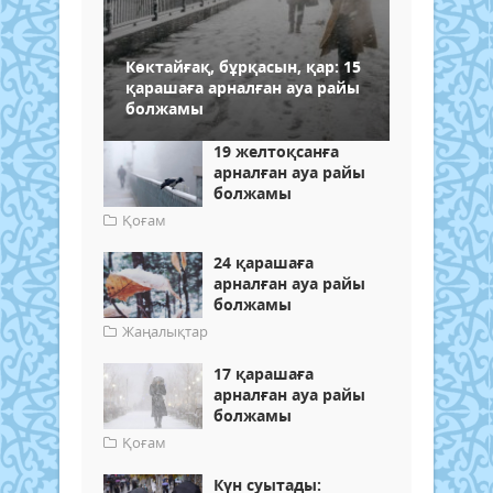
Көктайғақ, бұрқасын, қар: 15
қарашаға арналған ауа райы
болжамы
19 желтоқсанға
арналған ауа райы
болжамы
Қоғам
24 қарашаға
арналған ауа райы
болжамы
Жаңалықтар
17 қарашаға
арналған ауа райы
болжамы
Қоғам
Күн суытады: