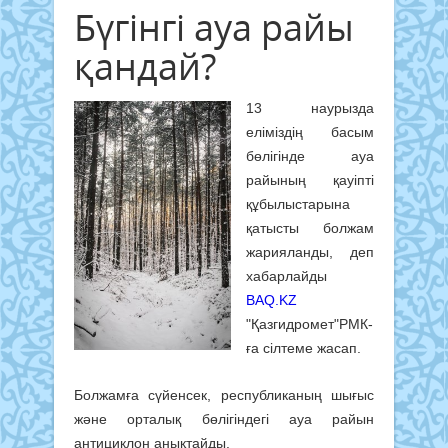
Бүгінгі ауа райы
қандай?
13 наурызда
еліміздің басым
бөлігінде ауа
райының қауіпті
құбылыстарына
қатысты болжам
жарияланды, деп
хабарлайды
BAQ.KZ
"Қазгидромет"РМК-
ға сілтеме жасап.
Болжамға сүйенсек, республиканың шығыс
және орталық бөлігіндегі ауа райын
антициклон анықтайды.