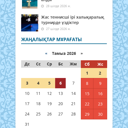
28 шілде 2026 ж.
Жас теннисші ірі халықаралық
турнирде үздіктер
27 шілде 2026 ж.
ЖАҢАЛЫҚТАР МҰРАҒАТЫ
«
Тамыз 2026 »
Дс
Сс
Ср
Бс
Жм
Сб
Жс
1
2
3
4
5
6
7
8
9
10
11
12
13
14
15
16
17
18
19
20
21
22
23
24
25
26
27
28
29
30
31