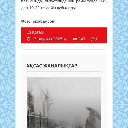
батысында, оңтүстігінде күн райы түнде 0-8-
ден 10-22-ге дейін құбылады.
Фото:
pixabay.com
Қоғам
13 наурыз 2025 ж.
243
0
ҰҚСАС ЖАҢАЛЫҚТАР: