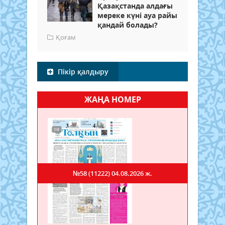
Қазақстанда алдағы
мереке күні ауа райы
қандай болады?
Қоғам
Пікір қалдыру
ЖАҢА НОМЕР
№58 (11222)
04.08.2026 ж.