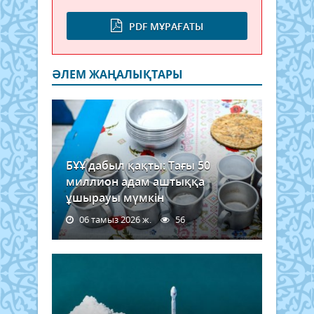
PDF МҰРАҒАТЫ
ӘЛЕМ ЖАҢАЛЫҚТАРЫ
БҰҰ дабыл қақты: Тағы 50
миллион адам аштыққа
ұшырауы мүмкін
06 тамыз 2026 ж.
56