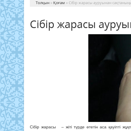
Толқын
»
Қоғам
» Сібір жарасы ауруынан сақтаның
Сібір жарасы ауру
Сібір жарасы – жіті түрде өтетін аса қауіпті жұ