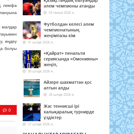
Қазақстандық балуандар
ық лимфа
әлем чемпионы атанды
улануына
03 тамыз 2026 ж.
Футболдан келесі әлем
у малдар
чемпионатының
ылауымен
жеңімпазы кім
у, өңдеу
31 шілде 2026 ж.
да болуы
«Қайрат» пенальти
сериясында «Омонияны»
жеңіп,
30 шілде 2026 ж.
Айзере шахматтан қос
алтын алды
28 шілде 2026 ж.
Жас теннисші ірі
0
халықаралық турнирде
үздіктер
27 шілде 2026 ж.