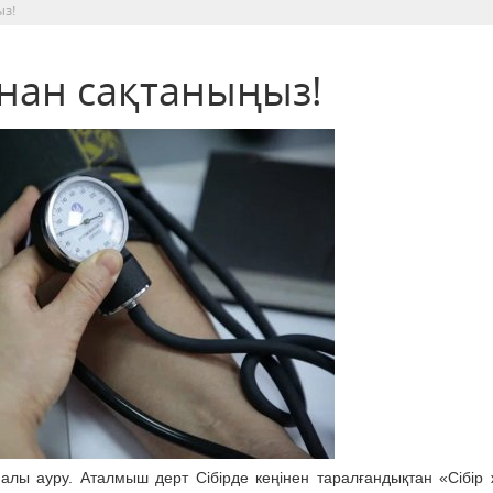
ыз!
ынан сақтаныңыз!
қпалы ауру. Аталмыш дерт Сібірде кеңінен таралғандықтан «Сібір