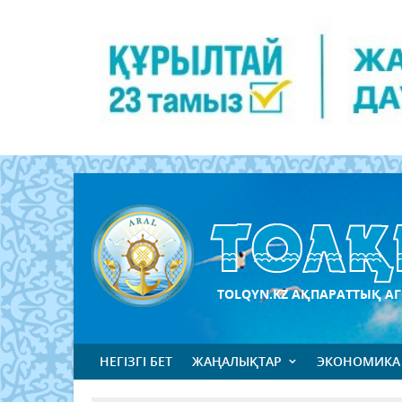
TOLQYN.KZ АҚПАРАТТЫҚ АГ
НЕГІЗГІ БЕТ
ЖАҢАЛЫҚТАР
ЭКОНОМИКА