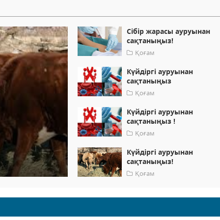
Сібір жарасы ауруынан
сақтаныңыз!
Қоғам
Күйдіргі ауруынан
сақтаныңыз
Қоғам
Күйдіргі ауруынан
сақтаныңыз !
Қоғам
Күйдіргі ауруынан
сақтаныңыз!
Қоғам