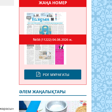
ЖАҢА НОМЕР
№58 (11222)
04.08.2026 ж.
PDF МҰРАҒАТЫ
ӘЛЕМ ЖАҢАЛЫҚТАРЫ
 жарасы»