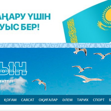
ЕНТТІГІ
ҚОҒАМ
САЯСАТ
ОҚИҒАЛАР
ӘЛЕМ
ТАРИХ
СПОРТ