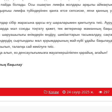
қат пайда болады. Осы ошақтан лимфа жолдары арқылы аймақт
здырғыш лимфа түйіндерінен қанға өтсе сепсиске, яғни қанның 
сібір жарасына қарсы егу шараларымен қамтылуға тиіс. Аур
ларда мал союды тоқтату қажет, тек ветеринар маманның бақ
шаруашылығы өнімдерін өндіру, шикізаттарын тасымалдау, сақта
екендердің сыртындағы мал қорымдарының жай-күйі ұдайы бақылау
рылып, талапқа сай көмілуге тиіс.
а алып, өз денсаулығымызға жауапкершілікпен қарайық, ағайын!
лық бақылау
Қоғам
24 сәуір 2025 ж.
297