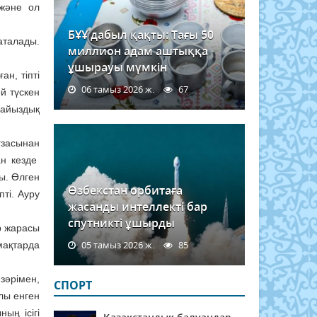
 және ол
БҰҰ дабыл қақты: Тағы 50
аталады.
миллион адам аштыққа
ұшырауы мүмкін
н, тіпті
06 тамыз 2026 ж.
67
й түскен
пайыздық
ғзасынан
ан кезде
ы. Өлген
Өзбекстан орбитаға
пті. Ауру
жасанды интеллекті бар
спутникті ұшырды
р жарасы
05 тамыз 2026 ж.
85
мақтарда
зәрімен,
СПОРТ
лы енген
ың ісігі