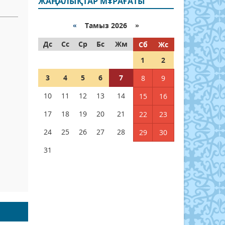
ЖАҢАЛЫҚТАР МҰРАҒАТЫ
«
Тамыз 2026 »
Дс
Сс
Ср
Бс
Жм
Сб
Жс
1
2
3
4
5
6
7
8
9
10
11
12
13
14
15
16
17
18
19
20
21
22
23
24
25
26
27
28
29
30
31