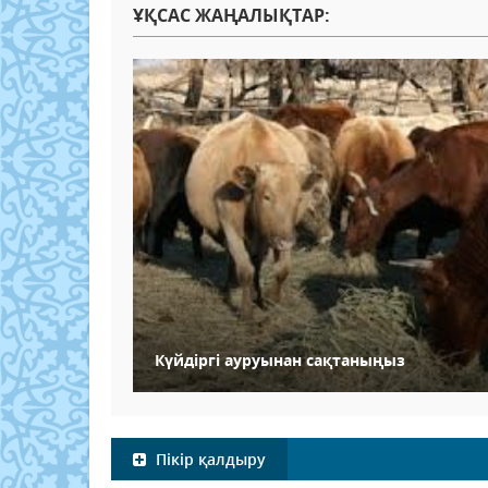
ҰҚСАС ЖАҢАЛЫҚТАР:
Күйдіргі ауруынан сақтаныңыз
Пікір қалдыру