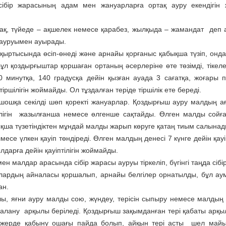
сібір жарасының адам мен жануарларға ортақ ауру екендігін
алақ, түйеде – ақшелек немесе қарабез, жылқыда – жамандат деп 
 ауруымен ауырады.
нда өсіп-өнеді және арнайы қорғаныс қабықша түзіп, ондаға
ұл қоздырғыштар қоршаған ортаның әсерлеріне өте төзімді, тікеле
60 минутқа, 140 градусқа дейін қызған ауада 3 сағатқа, жоғары 
іршілігін жоймайды. Ол тұздалған теріде тіршілік ете береді.
шқа секілді шөп қоректі жануарлар. Қоздырғыш ауру малдың а
птілігін жазылғанша немесе өлгенше сақтайды. Өлген малды сойғ
ықша түзетіндіктен мұндай малды жарып көруге қатаң тиым салынад
се үлкен қауіп төндіреді. Өлген малдың денесі 7 күнге дейін қауі
ылдарға дейін қауіптілігін жоймайды.
дар арасында сібір жарасы ауруы тіркеліп, бүгінгі таңда сібі
олардың айналасы қоршалып, арнайы белгілер орнатылды, бұл ау
ан.
ғни ауру малды сою, жүндеу, терісін сыпыру немесе малдың 
алану арқылы беріледі. Қоздырғыш зақымданған тері қабаты арқы
 жерде қабыну ошағы пайда болып, айқын тері асты шел майын