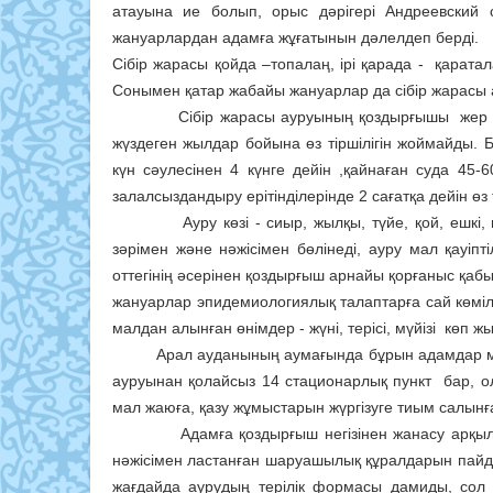
атауына ие болып, орыс дәрігері Андреевский 
жануарлардан адамға жұғатынын дәлелдеп берді.
Сібір жарасы қойда –топалаң, ірі қарада - қарат
Сонымен қатар жабайы жануарлар да сібір жарасы
Сібір жарасы ауруының қоздырғышы жер қыртысы
жүздеген жылдар бойына өз тіршілігін жоймайды. Б
күн сәулесінен 4 күнге дейін ,қайнаған суда 45-
залалсыздандыру ерітінділерінде 2 сағатқа дейін өз т
Ауру көзі - сиыр, жылқы, түйе, қой, ешкі, шо
зәрімен және нәжісімен бөлінеді, ауру мал қауі
оттегінің әсерінен қоздырғыш арнайы қорғаныс қаб
жануарлар эпидемиологиялық талаптарға сай көмілме
малдан алынған өнімдер - жүні, терісі, мүйізі көп ж
Арал ауданының аумағында бұрын адамдар мен мал
ауруынан қолайсыз 14 стационарлық пункт бар, 
мал жаюға, қазу жұмыстарын жүргізуге тиым салынғ
Адамға қоздырғыш негізінен жанасу арқылы, я
нәжісімен ластанған шаруашылық құралдарын пайд
жағдайда аурудың терілік формасы дамиды, сол