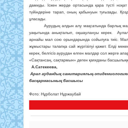
дамиды. Іскен жерде ортасында қара түсті но
түйіндеріне тарап, оның қабынуын туғызады. Қо
ұласады.
Аурудың алдын алу мақсатында барлық малдар 
уақытында анықталып, оқшаулануы керек. Аула
арнайы мал сою орындарында сойылуға тиіс. Мал 
жұмыстары талапқа сай жүргізілуі қажет. Елді м
керек, белгісіз аурудан өлген малдар сол жерге апа
«Сақтансаң, сақтармын» деген қағиданы басшылыққ
А.Сатекеева,
Арал аудандық санитариялық-
эпидемиология
басқармасының басшысы
Фото: Нұрболат Нұржаубай