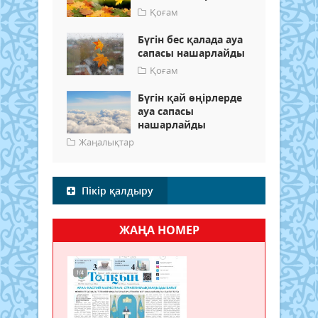
Қоғам
Бүгін бес қалада ауа
сапасы нашарлайды
Қоғам
Бүгін қай өңірлерде
ауа сапасы
нашарлайды
Жаңалықтар
Пікір қалдыру
ЖАҢА НОМЕР