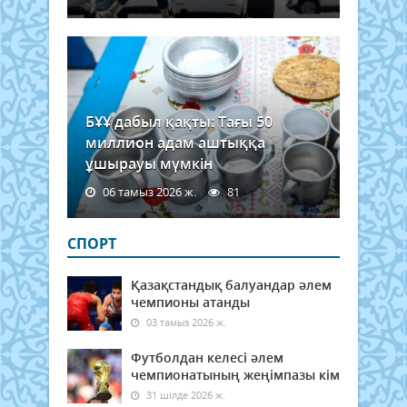
БҰҰ дабыл қақты: Тағы 50
миллион адам аштыққа
ұшырауы мүмкін
06 тамыз 2026 ж.
81
СПОРТ
Қазақстандық балуандар әлем
чемпионы атанды
03 тамыз 2026 ж.
Футболдан келесі әлем
чемпионатының жеңімпазы кім
31 шілде 2026 ж.