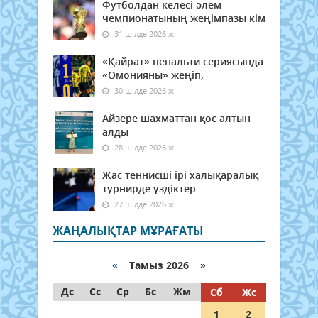
Футболдан келесі әлем
чемпионатының жеңімпазы кім
31 шілде 2026 ж.
«Қайрат» пенальти сериясында
«Омонияны» жеңіп,
30 шілде 2026 ж.
Айзере шахматтан қос алтын
алды
28 шілде 2026 ж.
Жас теннисші ірі халықаралық
турнирде үздіктер
27 шілде 2026 ж.
ЖАҢАЛЫҚТАР МҰРАҒАТЫ
«
Тамыз 2026 »
Дс
Сс
Ср
Бс
Жм
Сб
Жс
1
2