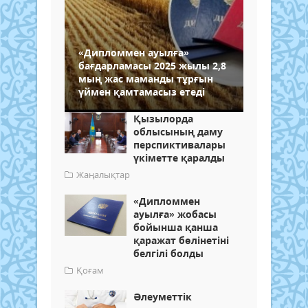
«Дипломмен ауылға»
бағдарламасы 2025 жылы 2,8
мың жас маманды тұрғын
үймен қамтамасыз етеді
Қызылорда
облысының даму
перспиктивалары
үкіметте қаралды
Жаңалықтар
«Дипломмен
ауылға» жобасы
бойынша қанша
қаражат бөлінетіні
белгілі болды
Қоғам
Әлеуметтік