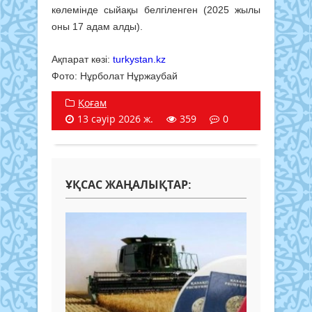
көлемінде сыйақы белгіленген (2025 жылы
оны 17 адам алды).
Ақпарат көзі:
turkystan.kz
Фото: Нұрболат Нұржаубай
Қоғам
13 сәуір 2026 ж.
359
0
ҰҚСАС ЖАҢАЛЫҚТАР: