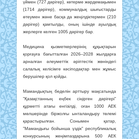
үймен (727 дәрігер), көтерме жәрдемақымен
(1714 дәрігер), коммуналдық шығыстарды
өтеумен және басқа да жеңілдіктермен (210
дәрігер) қамтылды, оның ішінде ауылдық
жерлерге келген 1005 дәрігер бар.
Медицина қызметкерлерінің құқықтарын
қорғауға бағытталған 2026–2028 жылдарға
арналған әлеуметтік әріптестік жөніндегі
салалық келісімге кәсіподақтар мен жұмыс
берушілер қол қойды.
Мамандықтың беделін арттыру мақсатында
"Қазақстанның еңбек сіңірген дәрігері"
құрметті атағы енгізілді, оған 1000 АЕК
мөлшерінде біржолғы ынталандыру төлемі
қарастырылған. Сонымен қатар,
"Мамандығы бойынша үздік" республикалық
конкурсының жеңімпаздарына 500 АЕК