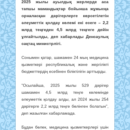
2025 жылы ауылдық жерлерде аса
тапшы мамандықтар бойынша жұмысқа
орналасқан дәрігерлерге көрсетілетін
әлеуметтік қолдау көлемі екі есеге – 2,2
млрд теңгеден 4,5 млрд теңгеге дейін
ұлғайтылды, деп хабарлады Денсаулық
сақтац министрлігі.
Сонымен қатар, шамамен 24 мың медицина
қызметкері республикалық және жергілікті
бюджеттердің есебінен біліктілігін арттырды.
"Осылайша, 2025 жылы 529 дәрігер
шамамен 4,5 млрд теңге көлемінде
әлеуметтік қолдау алды, ал 2024 жылы 254
дәрігерге 2,2 млрд теңге бөлінген болатын",
деп жазылған хабарламада.
Бұдан бөлек, медицина қызметкерлері үшін