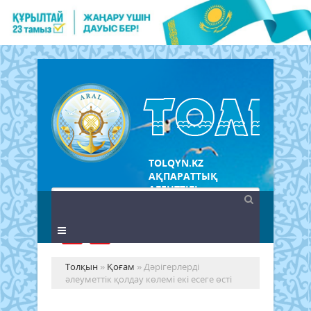
TOLQYN.KZ
АҚПАРАТТЫҚ
АГЕНТТІГІ
Толқын
»
Қоғам
» Дәрігерлерді
әлеуметтік қолдау көлемі екі есеге өсті