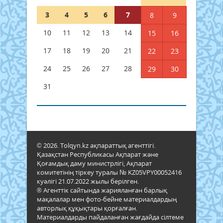
3
4
5
6
7
8
9
10
11
12
13
14
15
16
17
18
19
20
21
22
23
24
25
26
27
28
29
30
31
© 2026. Tolqyn.kz ақпараттық агенттігі.
Қазақстан Республикасы Ақпарат және
Қоғамдық даму министрлігі, Ақпарат
комитетінің тіркеу туралы № KZ05VPY00052416
куәлігі 21.07.2022 жылы берілген.
® Агенттік сайтында жарияланған барлық
мақалалар мен фото-бейне материалдардың
авторлық құқықтары қорғалған.
Материалдарды пайдаланған жағдайда сілтеме