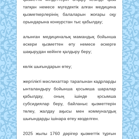
тапқан немесе мүгедектік алған медицина
қызметкерлерінің балаларын жоғары оқу
орындарына конкурстан тыс қабылдау;
алынған медициналық мамандық бойынша
әскери қызметтен өту немесе әскерге
шақырудан кейінге қалдыру беру;
көлік шығындарын өтеу;
жергілікті мәслихаттар тарапынан кадрларды
ынталандыру бойынша қосымша шаралар
қабылдау, оның ішінде қосымша
субсидиялар беру, байланыс қызметтерін
төлеу, жалдау ақысы мен коммуналдық
шығындарды ішінара өтеу көзделген.
2025 жылы 1760 дәрігер қызметтік тұрғын