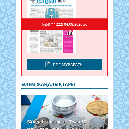
№58 (11222)
04.08.2026 ж.
PDF МҰРАҒАТЫ
ӘЛЕМ ЖАҢАЛЫҚТАРЫ
БҰҰ дабыл қақты: Тағы 50
миллион адам аштыққа