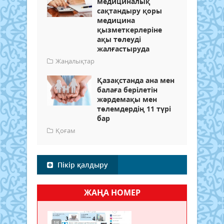
медициналық
сақтандыру қоры
медицина
қызметкерлеріне
ақы төлеуді
жалғастыруда
Жаңалықтар
Қазақстанда ана мен
балаға берілетін
жәрдемақы мен
төлемдердің 11 түрі
бар
Қоғам
Пікір қалдыру
ЖАҢА НОМЕР