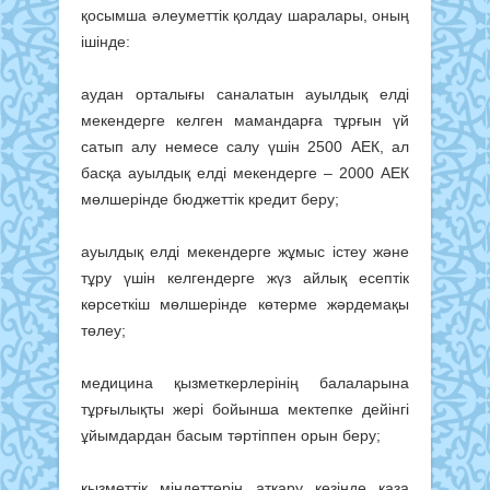
қосымша әлеуметтік қолдау шаралары, оның
ішінде:
аудан орталығы саналатын ауылдық елді
мекендерге келген мамандарға тұрғын үй
сатып алу немесе салу үшін 2500 АЕК, ал
басқа ауылдық елді мекендерге – 2000 АЕК
мөлшерінде бюджеттік кредит беру;
ауылдық елді мекендерге жұмыс істеу және
тұру үшін келгендерге жүз айлық есептік
көрсеткіш мөлшерінде көтерме жәрдемақы
төлеу;
медицина қызметкерлерінің балаларына
тұрғылықты жері бойынша мектепке дейінгі
ұйымдардан басым тәртіппен орын беру;
қызметтік міндеттерін атқару кезінде қаза