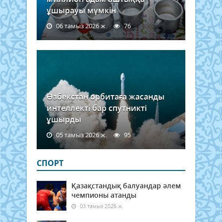
ұшырауы мүмкін
06 тамыз 2026 ж.
76
Өзбекстан орбитаға жасанды
интеллекті бар спутникті
ұшырды
05 тамыз 2026 ж.
95
СПОРТ
Қазақстандық балуандар әлем
чемпионы атанды
03 тамыз 2026 ж.