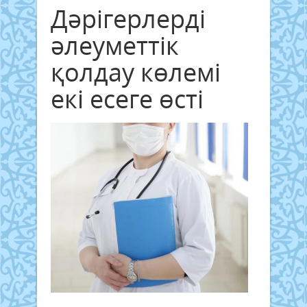
Дәрігерлерді
әлеуметтік
қолдау көлемі
екі есеге өсті