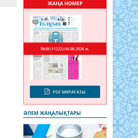
ЖАҢА НОМЕР
№58 (11222)
04.08.2026 ж.
PDF МҰРАҒАТЫ
ӘЛЕМ ЖАҢАЛЫҚТАРЫ