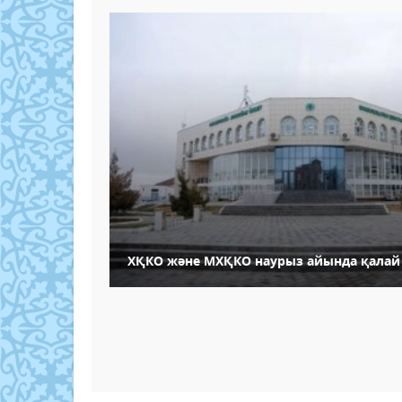
ХҚКО және МХҚКО наурыз айында қалай 