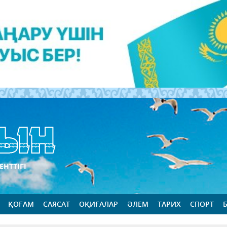
ЕНТТІГІ
ҚОҒАМ
САЯСАТ
ОҚИҒАЛАР
ӘЛЕМ
ТАРИХ
СПОРТ