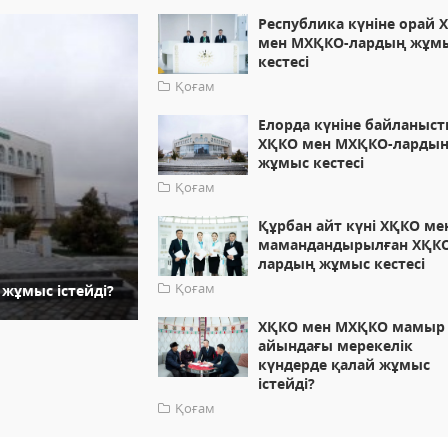
Республика күніне орай 
мен МХҚКО-лардың жұм
кестесі
Қоғам
Елорда күніне байланыс
ХҚКО мен МХҚКО-ларды
жұмыс кестесі
Қоғам
Құрбан айт күні ХҚКО ме
мамандандырылған ХҚК
лардың жұмыс кестесі
Қоғам
жұмыс істейді?
ХҚКО мен МХҚКО мамыр
айындағы мерекелік
күндерде қалай жұмыс
істейді?
Қоғам