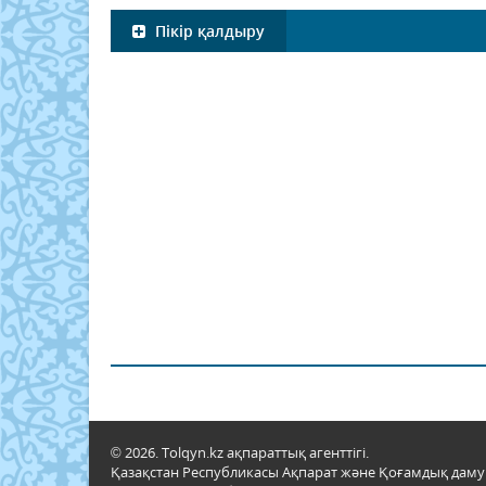
Пікір қалдыру
© 2026. Tolqyn.kz ақпараттық агенттігі.
Қазақстан Республикасы Ақпарат және Қоғамдық даму м