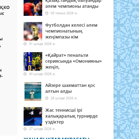
Қазақстандық балуандар
әлем чемпионы атанды
ХҚКО
ыс
03 тамыз 2026 ж.
Футболдан келесі әлем
чемпионатының
жеңімпазы кім
ты
31 шілде 2026 ж.
ң
«Қайрат» пенальти
сериясында «Омонияны»
жеңіп,
н
30 шілде 2026 ж.
О-
Айзере шахматтан қос
алтын алды
28 шілде 2026 ж.
Жас теннисші ірі
халықаралық турнирде
үздіктер
27 шілде 2026 ж.