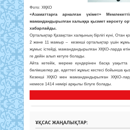
Фото: ХҚКО
«Азаматтарға арналған үкімет» Мемлеке
мамандандырылған халыққа қызмет көрсету ор
хабарлайды.
Орталықтар Қазақстан халқының бірлігі күні, Отан қ
2 және 11 мамыр – кезекші орталықтар үшін жұмыс 
жұмыс істейді, мамандандырылған ХҚКО-ларда өтіні
ге дейін алып кетуге болады.
Айта кетейік, мереке күндерінен басқа уақыт
бөлімшелер де, әдеттегі жұмыс кестесі бойынша қыз
Кезекші ХҚКО мен мамандандырылған ХҚКО-лард
немесе 1414 нөмірі арқылы білуге болады.
ҰҚСАС ЖАҢАЛЫҚТАР: