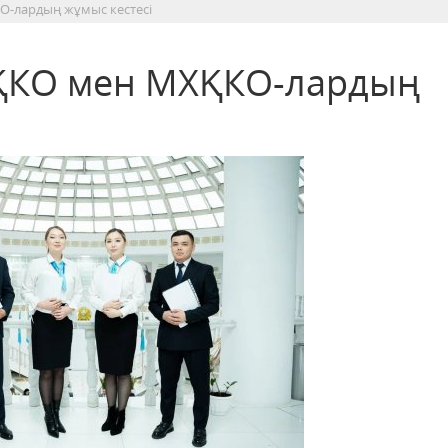
О-лардың жұмыс кестесі
ХҚКО мен МХҚКО-лардың