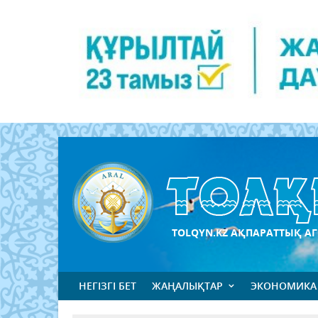
TOLQYN.KZ АҚПАРАТТЫҚ АГ
НЕГІЗГІ БЕТ
ЖАҢАЛЫҚТАР
ЭКОНОМИКА