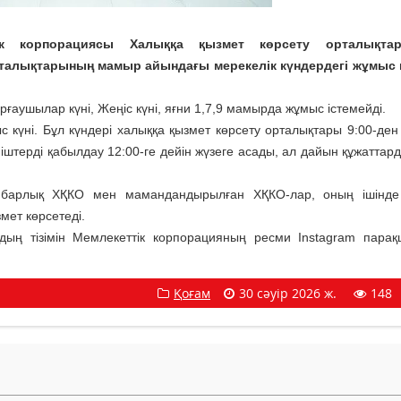
ттік корпорациясы Халыққа қызмет көрсету орталықт
талықтарының мамыр айындағы мерекелік күндердегі жұмыс к
орғаушылар күні, Жеңіс күні, яғни 1,7,9 мамырда жұмыс істемейді.
күні. Бұл күндері халыққа қызмет көрсету орталықтары 9:00-ден 
штерді қабылдау 12:00-ге дейін жүзеге асады, ал дайын құжаттард
та барлық ХҚКО мен мамандандырылған ХҚКО-лар, оның ішінде
мет көрсетеді.
ың тізімін Мемлекеттік корпорацияның ресми Instagram пара
Қоғам
30 сәуір 2026 ж.
148