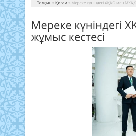
Толқын
»
Қоғам
» Мереке күніндегі ХҚКО мен МХҚК
Мереке күніндегі 
жұмыс кестесі