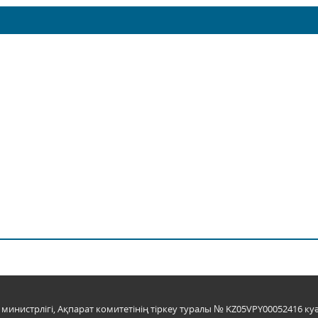
инистрлігі, Ақпарат комитетінің тіркеу туралы № KZ05VPY00052416 куә