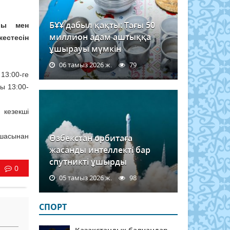
БҰҰ дабыл қақты: Тағы 50
ары мен
миллион адам аштыққа
естесін
ұшырауы мүмкін
06 тамыз 2026 ж.
79
13:00-ге
ы 13:00-
 кезекші
қшасынан
Өзбекстан орбитаға
жасанды интеллекті бар
спутникті ұшырды
0
05 тамыз 2026 ж.
98
СПОРТ