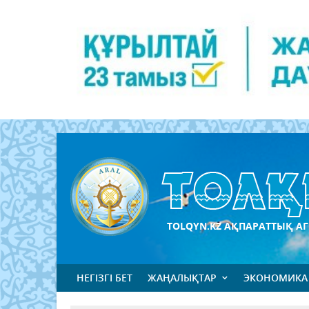
TOLQYN.KZ АҚПАРАТТЫҚ АГ
НЕГІЗГІ БЕТ
ЖАҢАЛЫҚТАР
ЭКОНОМИКА