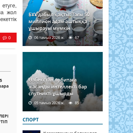
етуге,
на жол
БҰҰ дабыл қақты: Тағы 50
кеттік
миллион адам аштыққа
ұшырауы мүмкін
0
06 тамыз 2026 ж.
67
Өзбекстан орбитаға
5
шара
жасанды интеллекті бар
спутникті ұшырды
05 тамыз 2026 ж.
85
ЛЕРІ
СПОРТ
ТІП