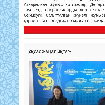
Атқарылған жұмыс нәтижелері Департа
тәуекелді операцияларды дер кезінд
бермеуге бағытталған жүйелі жұмысы
қаражаттың негізді және мақсатты пайд
ҰҚСАС ЖАҢАЛЫҚТАР: