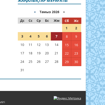
ЖАҢАЛЫҚТАР МҰРАҒАТЫ
«
Тамыз 2026 »
Дс
Сс
Ср
Бс
Жм
Сб
Жс
1
2
3
4
5
6
7
8
9
10
11
12
13
14
15
16
17
18
19
20
21
22
23
24
25
26
27
28
29
30
31
лігі