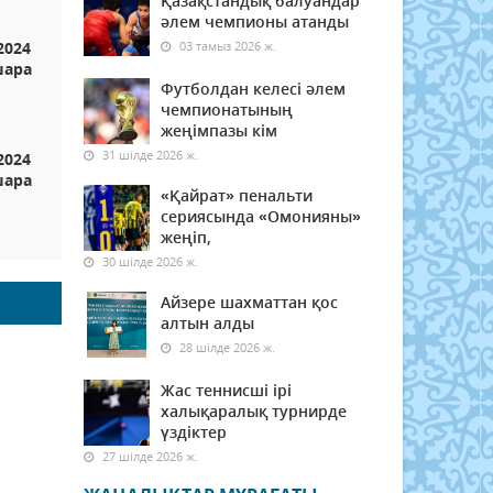
Қазақстандық балуандар
әлем чемпионы атанды
2024
03 тамыз 2026 ж.
шара
Футболдан келесі әлем
чемпионатының
жеңімпазы кім
31 шілде 2026 ж.
2024
шара
«Қайрат» пенальти
сериясында «Омонияны»
жеңіп,
30 шілде 2026 ж.
Айзере шахматтан қос
алтын алды
28 шілде 2026 ж.
Жас теннисші ірі
халықаралық турнирде
үздіктер
27 шілде 2026 ж.