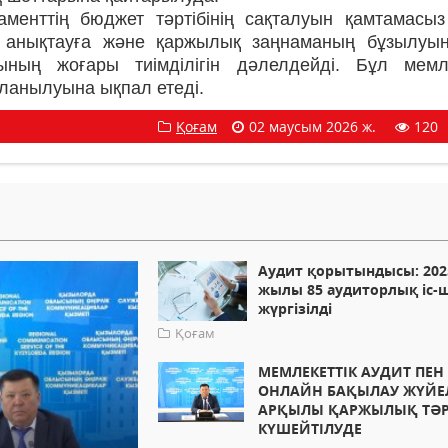
менттің бюджет тәртібінің сақталуын қамтамасыз 
е анықтауға және қаржылық заңнаманың бұзылуы
ның жоғары тиімділігін дәлелдейді. Бұл мемле
аланылуына ықпал етеді.
Қоғам
02 маусым 2026 ж.
120
Аудит қорытындысы: 202
жылы 85 аудиторлық іс-
жүргізілді
Қоғам
МЕМЛЕКЕТТІК АУДИТ ПЕН
ОНЛАЙН БАҚЫЛАУ ЖҮЙЕ
АРҚЫЛЫ ҚАРЖЫЛЫҚ ТӘР
КҮШЕЙТІЛУДЕ