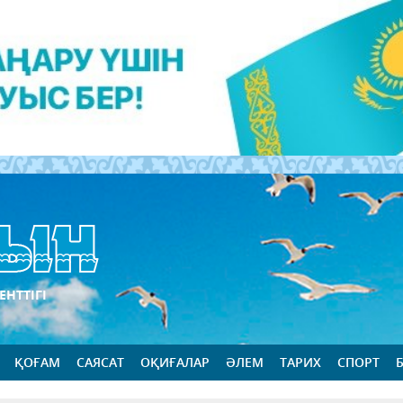
ЕНТТІГІ
ҚОҒАМ
САЯСАТ
ОҚИҒАЛАР
ӘЛЕМ
ТАРИХ
СПОРТ