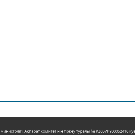
инистрлігі, Ақпарат комитетінің тіркеу туралы № KZ05VPY00052416 куә