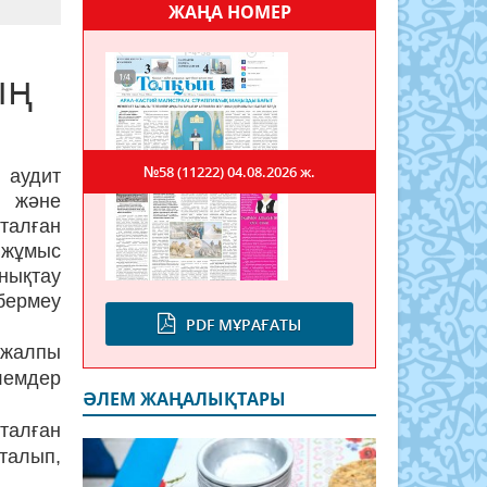
ЖАҢА НОМЕР
ың
№58 (11222)
04.08.2026 ж.
аудит
қ және
талған
 жұмыс
анықтау
бермеу
PDF МҰРАҒАТЫ
 жалпы
лемдер
ӘЛЕМ ЖАҢАЛЫҚТАРЫ
Аталған
талып,