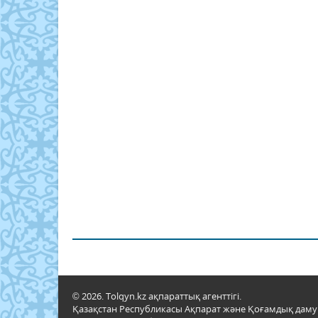
© 2026. Tolqyn.kz ақпараттық агенттігі.
Қазақстан Республикасы Ақпарат және Қоғамдық даму м