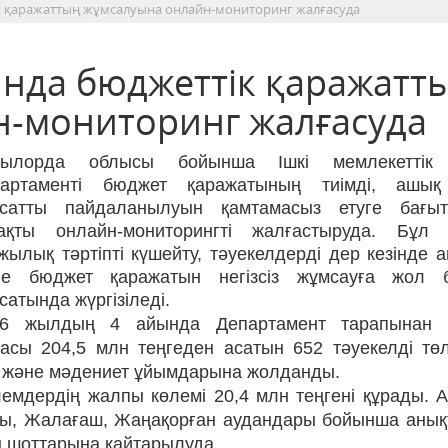
 қаражаттың жұмсалуына онлайн-мониторинг жалғасуда
нда бюджеттік қаражатт
-мониторинг жалғасуда
зылорда облысы бойынша Ішкі мемлекеттік 
партаменті бюджет қаражатының тиімді, ашы
қсатты пайдаланылуын қамтамасыз етуге бағыт
рақты онлайн-мониторингті жалғастыруда. Бұл
жылық тәртіпті күшейту, тәуекелдерді дер кезінде 
не бюджет қаражатын негізсіз жұмсауға жол 
сатында жүргізіледі.
26 жылдың 4 айында Департамент тарапынан
асы 204,5 млн теңгеден асатын 652 тәуекелді тө
рт және мәдениет ұйымдарына жолданды.
өлемдердің жалпы көлемі 20,4 млн теңгені құрады. 
ы, Жалағаш, Жаңақорған аудандары бойынша анық
 шоттарына қайтарылуда.