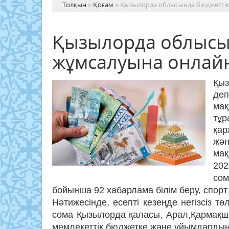
Толқын
»
Қоғам
» Қызылорда облысында бюджеттік
Қызылорда облысы
жұмсалуына онлайн
Қы
де
ма
тұ
қар
жә
мақ
20
сом
бойынша 92 хабарлама білім беру, спо
Нәтижесінде, есепті кезеңде негізсіз т
сома Қызылорда қаласы, Арал,Қармақш
мемлекеттік бюджетке және ұйымдардың