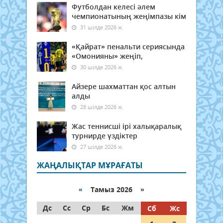
Футболдан келесі әлем
чемпионатының жеңімпазы кім
31 шілде 2026 ж.
«Қайрат» пенальти сериясында
«Омонияны» жеңіп,
30 шілде 2026 ж.
Айзере шахматтан қос алтын
алды
28 шілде 2026 ж.
Жас теннисші ірі халықаралық
турнирде үздіктер
27 шілде 2026 ж.
ЖАҢАЛЫҚТАР МҰРАҒАТЫ
«
Тамыз 2026 »
Дс
Сс
Ср
Бс
Жм
Сб
Жс