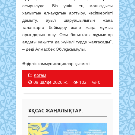
асырылуда. Біз үшін ең маңыздысы
халықтың әл-ауқатын арттыру, кәсіпкерлікті
дамыту, ауыл шаруашылығын жаңа
талаптарға бейімдеу және жаңа жұмыс
орындарын ашу. Осы бағыттағы жұмыстар
алдағы уақытта да жүйелі түрде жалғасады",
– деді Алмасбек Әбілқасымұлы.
Өңірлік коммуникациялар қызметі
Қоғам
08 шілде 2026 ж.
102
0
ҰҚСАС ЖАҢАЛЫҚТАР: