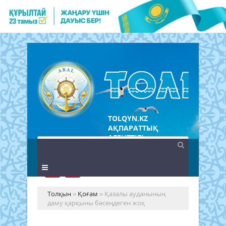
TOLQYN.KZ
АҚПАРАТТЫҚ
АГЕНТТІГІ
Толқын
»
Қоғам
» Қазалы ауданының
даму қарқыны бәсеңдеген жоқ