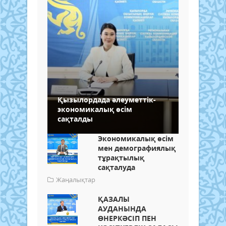
Қызылордада әлеуметтік-
экономикалық өсім
сақталды
Экономикалық өсім
мен демографиялық
тұрақтылық
сақталуда
Жаңалықтар
ҚАЗАЛЫ
АУДАНЫНДА
ӨНЕРКӘСІП ПЕН