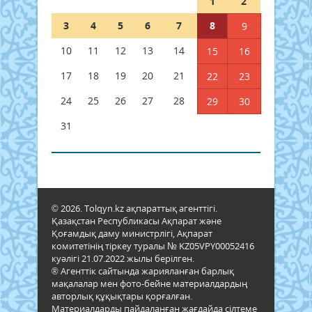
1
2
3
4
5
6
7
8
9
10
11
12
13
14
15
16
17
18
19
20
21
22
23
24
25
26
27
28
29
30
31
© 2026. Tolqyn.kz ақпараттық агенттігі.
Қазақстан Республикасы Ақпарат және
Қоғамдық даму министрлігі, Ақпарат
комитетінің тіркеу туралы № KZ05VPY00052416
куәлігі 21.07.2022 жылы берілген.
® Агенттік сайтында жарияланған барлық
мақалалар мен фото-бейне материалдардың
авторлық құқықтары қорғалған.
Материалдарды пайдаланған жағдайда сілтеме