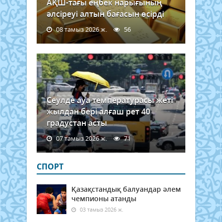
АҚШ-тағы еңбек нарығының
әлсіреуі алтын бағасын өсірді
08 тамыз 2026 ж.
56
Сеулде ауа температурасы жеті
жылдан бері алғаш рет 40
градустан асты
07 тамыз 2026 ж.
71
СПОРТ
Қазақстандық балуандар әлем
чемпионы атанды
03 тамыз 2026 ж.