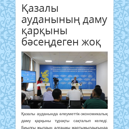
Қазалы
ауданының даму
қарқыны
бәсеңдеген жоқ
Қазалы ауданында әлеуметтік-экономикалық
даму қарқыны тұрақты сақталып келеді.
Биылғы жылдың алғашқы жартыжылдығында