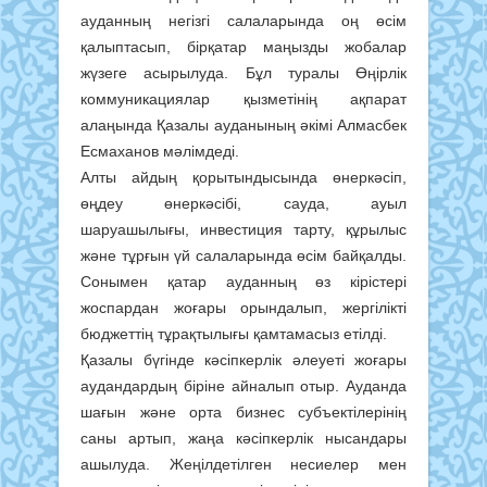
ауданның негізгі салаларында оң өсім
қалыптасып, бірқатар маңызды жобалар
жүзеге асырылуда. Бұл туралы Өңірлік
коммуникациялар қызметінің ақпарат
алаңында Қазалы ауданының әкімі Алмасбек
Есмаханов мәлімдеді.
Алты айдың қорытындысында өнеркәсіп,
өңдеу өнеркәсібі, сауда, ауыл
шаруашылығы, инвестиция тарту, құрылыс
және тұрғын үй салаларында өсім байқалды.
Сонымен қатар ауданның өз кірістері
жоспардан жоғары орындалып, жергілікті
бюджеттің тұрақтылығы қамтамасыз етілді.
Қазалы бүгінде кәсіпкерлік әлеуеті жоғары
аудандардың біріне айналып отыр. Ауданда
шағын және орта бизнес субъектілерінің
саны артып, жаңа кәсіпкерлік нысандары
ашылуда. Жеңілдетілген несиелер мен