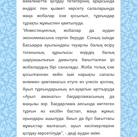
мемлекеттік қолдау тетіктерінің арқасында
өндіріс пен қызмет көрсету салаларында
жаңа жобалар іске қосылып, тұрғындар
тұрақты жұмыспен қамтылуда.
"Инвестициялық жобалар да аудан
экономикасына серпін беруде. Соның ішінде
Басықара ауылындағы тауарлы балық өсіру
тоғанының құрылысы өңірдің балық
шаруашылығын дамытуға бағытталған ірі
жобалардың бірі саналады. Жоба толық іске
қосылғаннан кейін ішкі нарықты сапалы
өніммен қамтамасыз етуге өз үлесін қоспақ.
Ауыл тұрғындарының әл-ауқатын арттыруда
«Ауыл аманаты» бағдарламасының да
маңызы зор. Бағдарлама аясында көптеген
тұрғын өз кәсібін бастап, жаңа жұмыс
орындары ашылуда. Биыл да бұл бағыттағы
жұмыстар жалғасып, ауыл кәсіпкерлеріне
қолдау көрсетілуде", - деді аудан әкімі.