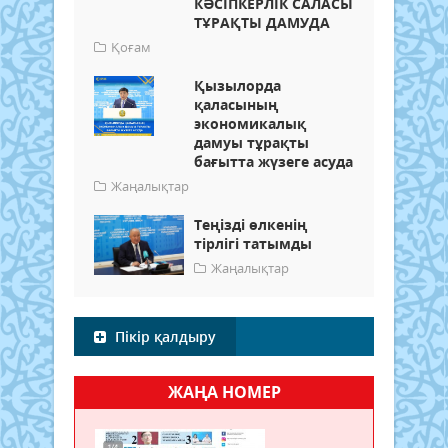
КӘСІПКЕРЛІК САЛАСЫ
ТҰРАҚТЫ ДАМУДА
Қоғам
Қызылорда
қаласының
экономикалық
дамуы тұрақты
бағытта жүзеге асуда
Жаңалықтар
Теңізді өлкенің
тірлігі татымды
Жаңалықтар
Пікір қалдыру
ЖАҢА НОМЕР