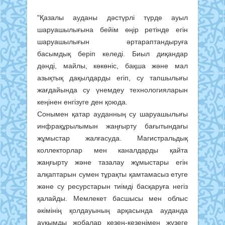
"Қазалы ауданы дәстүрлі түрде ауыл
шаруашылығына бейім өңір ретінде егін
шаруашылығын әртараптандыруға
басымдық беріп келеді. Биыл диқандар
дәнді, майлы, көкөніс, бақша және мал
азықтық дақылдарды егіп, су тапшылығы
жағдайында су үнемдеу технологияларын
кеңінен енгізуге ден қоюда.
Сонымен қатар ауданның су шаруашылығы
инфрақұрылымын жаңғырту бағытындағы
жұмыстар жалғасуда. Магистральдық
коллекторлар мен каналдарды қайта
жаңғырту және тазалау жұмыстары егін
алқаптарын сумен тұрақты қамтамасыз етуге
және су ресурстарын тиімді басқаруға негіз
қалайды. Мемлекет басшысы мен облыс
әкімінің қолдауының арқасында ауданда
ауқымды жобалар кезең-кезеңімен жүзеге